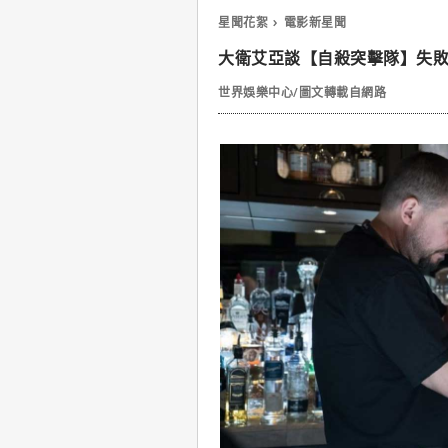
星聞花絮
電影新星聞
大衛艾亞談【自殺突擊隊】失
世界娛樂中心/圖文轉載自網路