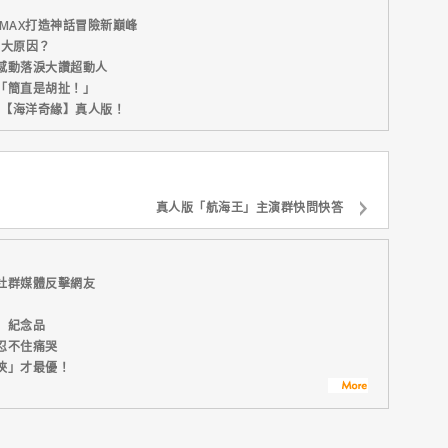
MAX打造神話冒險新巔峰
五大原因？
感動落淚大讚超動人
「簡直是胡扯！」
新片【海洋奇緣】真人版！
真人版「航海王」主演群快問快答
社群媒體反擊網友
】紀念品
忍不住痛哭
俠」才最優！