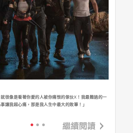
－就很像是看著你愛的人被你痛恨的傢伙X！我最難過的一
鳥事讓我超心痛，那是我人生中最大的敗筆！」