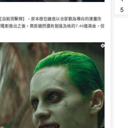
心之作【自殺突擊隊】，原本想在總是以合家歡為導向的漫畫改
電影推出之後，票房雖然還有勉強及格的7.46億美金，但