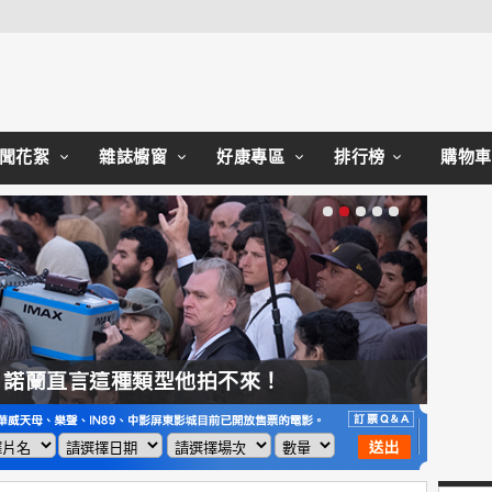
Close
聞花絮
雜誌櫥窗
好康專區
排行榜
購物車
，諾蘭直言這種類型他拍不來！