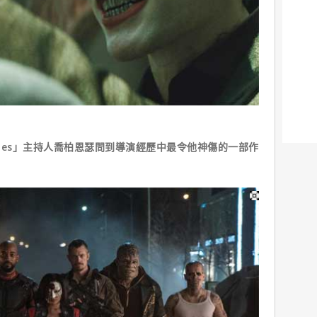
Ones」主持人喬柏恩瑟問到導演經歷中最令他神傷的一部作
：