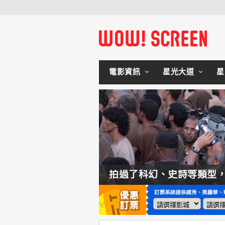
電影資訊
星光大道
星
如何交棒蜘蛛人？湯姆霍蘭：「我們有一個完整的計畫。」
拍過了科幻、史詩等類型