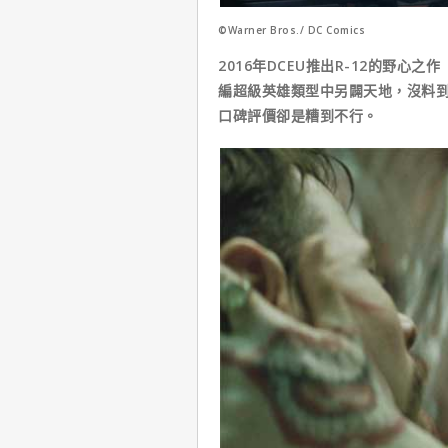
©Warner Bros./ DC Comics
2016年DCEU推出R-12的野
編超級英雄類型中另闢天地，沒料到
口碑評價卻是糟到不行。