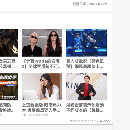
更新日期：2023-08-29
女巫瑟西
【穿著Prada的惡魔
真人版電影【藍色監
莎莫頓曝
2】全球票房勢不可
獄】網羅高顏值卡司
一年沒接
擋！蟬聯台美票房冠
陣容
軍、兩週狂破4.3億美
元
起預防
上班看電腦 眼睛壓力
湯姆霍蘭表示他看過
有資格說愛
大 護眼保單要入手
不同版本的【蜘蛛
【安心護眼定期眼睛
人：重生日】剪輯，
會
PR・安達人壽 安心護眼
險】
這版完全不行！
Recommended by