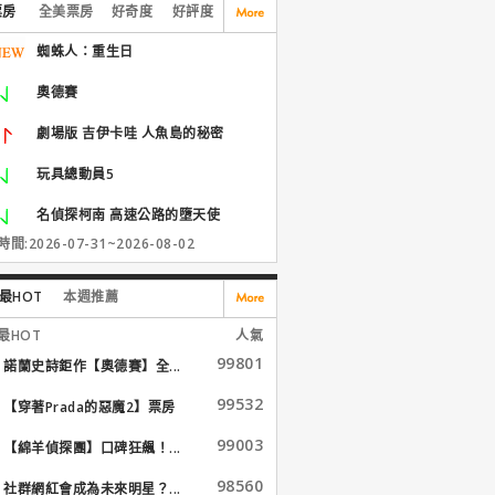
票房
全美票房
好奇度
好評度
蜘蛛人：重生日
奧德賽
劇場版 吉伊卡哇 人魚島的秘密
玩具總動員5
名偵探柯南 高速公路的墮天使
間:2026-07-31~2026-08-02
最HOT
本週推薦
最HOT
人氣
99801
諾蘭史詩鉅作【奧德賽】全...
99532
【穿著Prada的惡魔2】票房
大...
99003
【綿羊偵探團】口碑狂飆！...
98560
社群網紅會成為未來明星？...