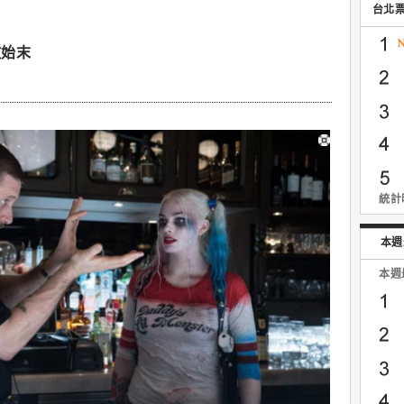
台北
敗始末
統計時
本週
本週