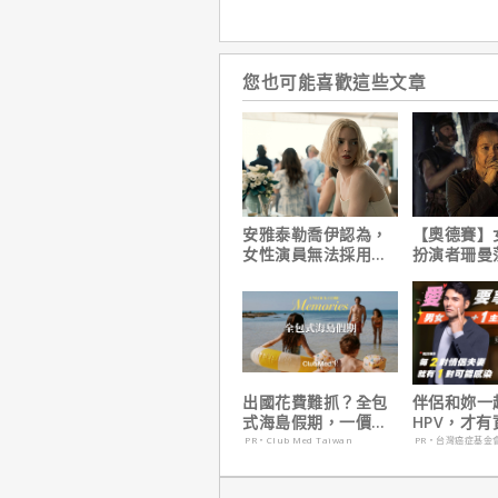
您也可能喜歡這些文章
安雅泰勒喬伊認為，
【奧德賽】
女性演員無法採用方
扮演者珊曼
法演技的原因是？
心聲，已經
戲！
出國花費難抓？全包
伴侶和妳一
式海島假期，一價搞
HPV，才
定食宿玩樂，省錢更
妳！
PR・Club Med Taiwan
PR・台灣癌症基金
省心！