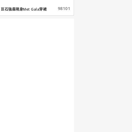
98101
巨石強森現身Met Gala穿裙
子...