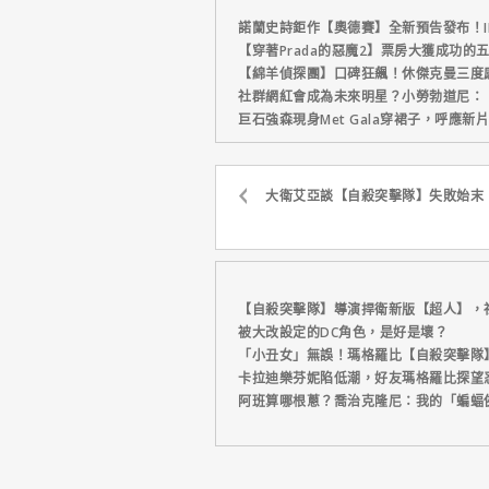
諾蘭史詩鉅作【奧德賽】全新預告發布！I
【穿著Prada的惡魔2】票房大獲成功的
【綿羊偵探團】口碑狂飆！休傑克曼三度
社群網紅會成為未來明星？小勞勃道尼：
巨石強森現身Met Gala穿裙子，呼應
大衛艾亞談【自殺突擊隊】失敗始末
【自殺突擊隊】導演捍衛新版【超人】，
被大改設定的DC角色，是好是壞？
「小丑女」無誤！瑪格羅比【自殺突擊隊
卡拉迪樂芬妮陷低潮，好友瑪格羅比探望
阿班算哪根蔥？喬治克隆尼：我的「蝙蝠