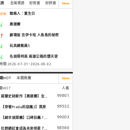
票房
全美票房
好奇度
好評度
蜘蛛人：重生日
奧德賽
劇場版 吉伊卡哇 人魚島的秘密
玩具總動員5
名偵探柯南 高速公路的墮天使
間:2026-07-31~2026-08-02
最HOT
本週推薦
最HOT
人氣
99801
諾蘭史詩鉅作【奧德賽】全...
99532
【穿著Prada的惡魔2】票房
大...
99003
【綿羊偵探團】口碑狂飆！...
98560
社群網紅會成為未來明星？...