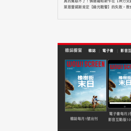
真的駕馭不了！佩德羅帕斯卡在【神力女超
萊恩雷諾斯肯定【綠光戰警】的失敗，教
雜誌櫥窗
雜誌
|
電子書
|
影音
電子書每月3
雜誌每月1號出刊
影音互動版1