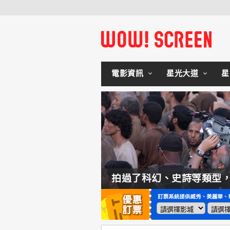
電影資訊
星光大道
星
如何交棒蜘蛛人？湯姆霍蘭：「我們有一個完整的計畫。」
拍過了科幻、史詩等類型