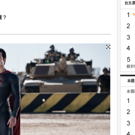
台北
壞？
統計時
本週
本週