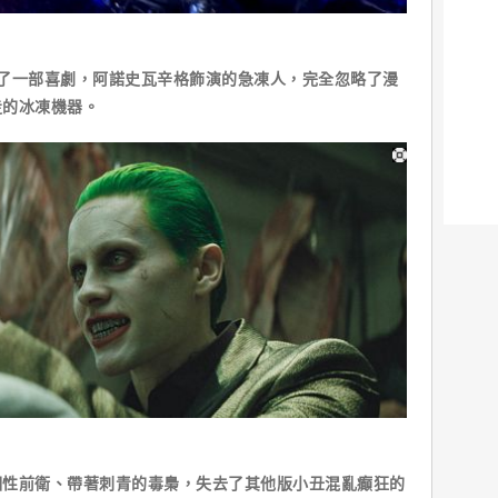
了一部喜劇，阿諾史瓦辛格飾演的急凍人，完全忽略了漫
走的冰凍機器。
個性前衛、帶著刺青的毒梟，失去了其他版小丑混亂癲狂的