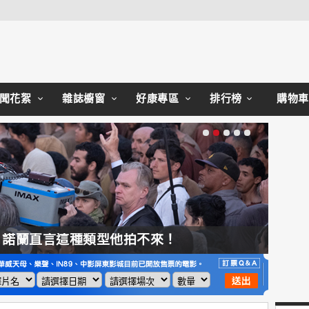
Close
聞花絮
雜誌櫥窗
好康專區
排行榜
購物車
，諾蘭直言這種類型他拍不來！