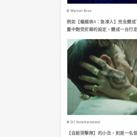
© Warner Bros
例如【蝙蝠俠4：急凍人】完全變成
畫中飽受折磨的設定，變成一台行
© DC Entertainment
【自殺突擊隊】的小丑，則是一名