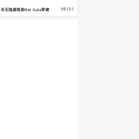
98101
巨石強森現身Met Gala穿裙
子...