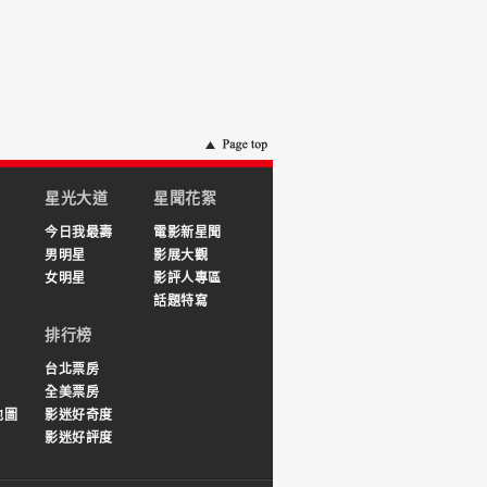
星光大道
星聞花絮
今日我最壽
電影新星聞
男明星
影展大觀
女明星
影評人專區
話題特寫
排行榜
台北票房
全美票房
地圖
影迷好奇度
影迷好評度