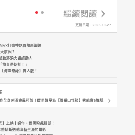
更新日期：2023-10-27
MAX打造神話冒險新巔峰
五大原因？
感動落淚大讚超動人
「簡直是胡扯！」
新片【海洋奇緣】真人版！
案
身全身刺滿詭異符號！暖男韓星為【雉岳山怪談】秀結實6塊肌
光】上映十週年，對黑粉飆髒話！
部差點斷送他演藝生涯的電影