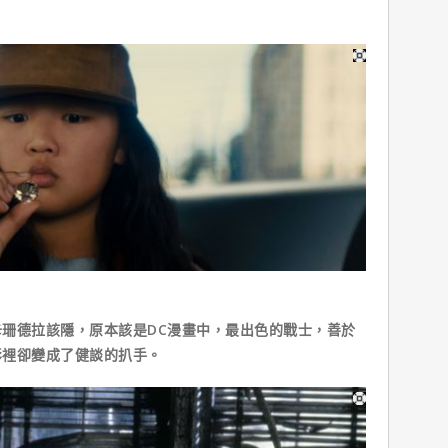
珊德拉該隱，原本該是DC漫畫中，最出色的戰士，善於
影裡卻變成了健談的扒手。