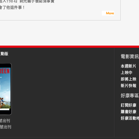
人1984】剃光鬍子後認清事實
會了他這件事！
互動版
電影資訊
本週新片
上映中
即將上映
新片快報
好康專區
訂閱好康
購書好康
好康活動
號出刊
0號出刊