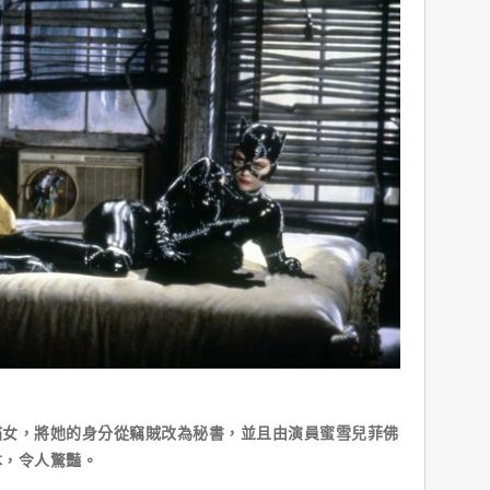
貓女，將她的身分從竊賊改為秘書，並且由演員蜜雪兒菲佛
本，令人驚豔。