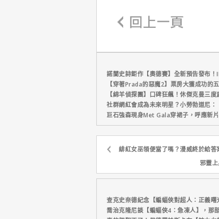
諾蘭史詩鉅作【奧德賽】全新預告發布！I
【穿著Prada的惡魔2】票房大獲成功的
【綿羊偵探團】口碑狂飆！休傑克曼三度
社群網紅會成為未來明星？小勞勃道尼：
巨石強森現身Met Gala穿裙子，呼應
緋紅女巫領便當了嗎？漫威終於給答
邪靈上
查克史奈德紀念【蝙蝠俠對超人：正義曙
喬治克隆尼談【蝙蝠俠4：急凍人】，那