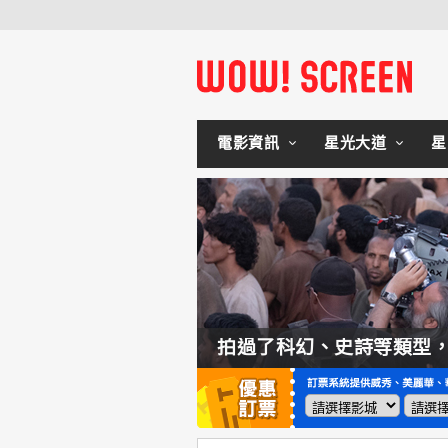
電影資訊
星光大道
星
如何交棒蜘蛛人？湯姆霍蘭：「我們有一個完整的計畫。」
拍過了科幻、史詩等類型