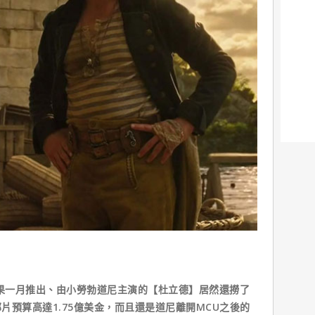
結果一月推出、由小勞勃道尼主演的【杜立德】居然還撈了
片預算高達1.75億美金，而且還是道尼離開MCU之後的