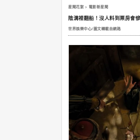
星聞花絮
電影新星聞
陰溝裡翻船！沒人料到票房會
世界娛樂中心/圖文轉載自網路