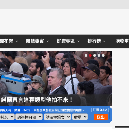
Close
聞花絮
雜誌櫥窗
好康專區
排行榜
購物車
，諾蘭直言這種類型他拍不來！