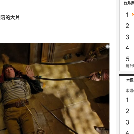
台北
慘賠的大片
統計時
本週
本週