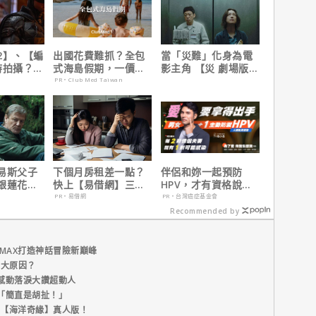
2】、【蝙
出國花費難抓？全包
當「災難」化身為電
時拍攝？詹
式海島假期，一價搞
影主角 【災 劇場版】
清謠言！
定食宿玩樂，省錢更
震撼感官與觀影思維
PR・Club Med Taiwan
省心！
易斯父子
下個月房租差一點？
伴侶和妳一起預防
銀蓮花】
快上【易借網】三分
HPV，才有資格說愛
、電視首
鐘解決燃眉之急
妳！
PR・易借網
PR・台灣癌症基金會
Recommended by
MAX打造神話冒險新巔峰
五大原因？
感動落淚大讚超動人
「簡直是胡扯！」
新片【海洋奇緣】真人版！