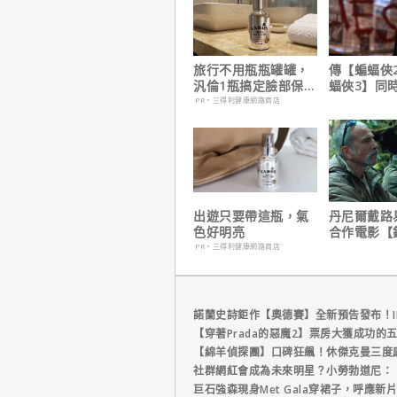
旅行不用瓶瓶罐罐，
傳【蝙蝠俠
汎倫1瓶搞定臉部保
蝠俠3】同
養！
姆斯岡恩澄
PR・三得利健康網路商店
出遊只要帶這瓶，氣
丹尼爾戴路
色好明亮
合作電影【
｜本周上線
PR・三得利健康網路商店
播推薦
諾蘭史詩鉅作【奧德賽】全新預告發布！I
【穿著Prada的惡魔2】票房大獲成功的
【綿羊偵探團】口碑狂飆！休傑克曼三度
社群網紅會成為未來明星？小勞勃道尼：
巨石強森現身Met Gala穿裙子，呼應