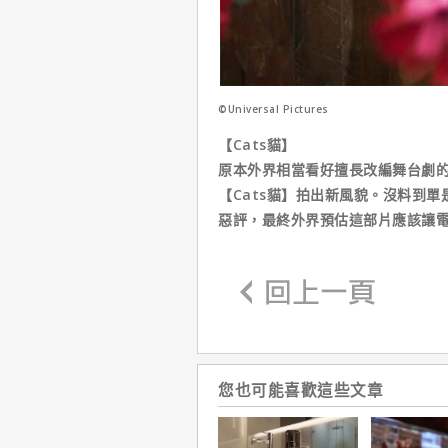
©Universal Pictures
【Cats貓】
原本外界相當看好擅長改編舞台劇
【Cats貓】拍出新風貌。沒料到
惡評，最終外界預估這部片應該讓電
您也可能喜歡這些文章