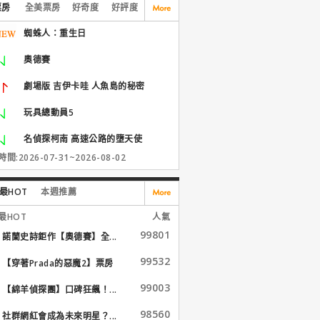
票房
全美票房
好奇度
好評度
蜘蛛人：重生日
奧德賽
劇場版 吉伊卡哇 人魚島的秘密
玩具總動員5
名偵探柯南 高速公路的墮天使
間:2026-07-31~2026-08-02
最HOT
本週推薦
最HOT
人氣
99801
諾蘭史詩鉅作【奧德賽】全...
99532
【穿著Prada的惡魔2】票房
大...
99003
【綿羊偵探團】口碑狂飆！...
98560
社群網紅會成為未來明星？...