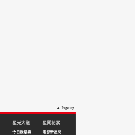
星光大道
星聞花絮
今日我最壽
電影新星聞