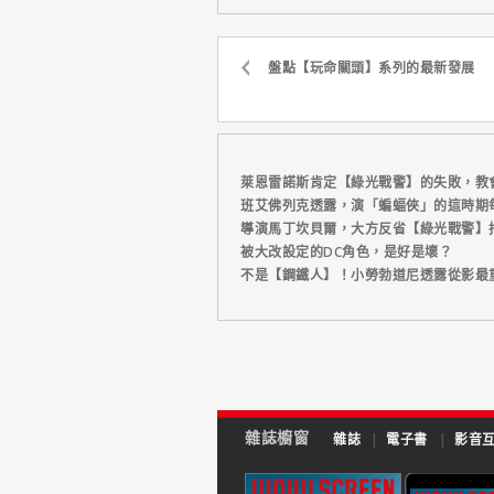
盤點【玩命關頭】系列的最新發展
萊恩雷諾斯肯定【綠光戰警】的失敗，教
班艾佛列克透露，演「蝙蝠俠」的這時期
導演馬丁坎貝爾，大方反省【綠光戰警】
被大改設定的DC角色，是好是壞？
不是【鋼鐵人】！小勞勃道尼透露從影最
雜誌櫥窗
雜誌
|
電子書
|
影音