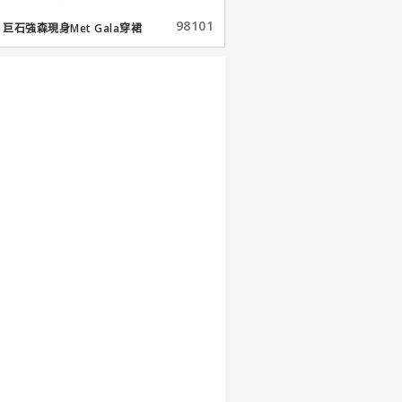
98101
巨石強森現身Met Gala穿裙
子...