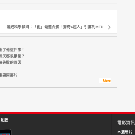
漫威科學顧問：「他」最適合將「驚奇4超人」引薦到MCU
會了他這件事！
每天都很厭世？
拍失敗的原因
重要兩部片
互動版
電影資訊
本週新片