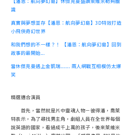
【潘恩：航向夢幻島】休傑克曼盛讚萊維米勒夠膽
識
真實與夢想並存【潘恩：航向夢幻島】3D特效打造
小飛俠奇幻世界
和我們想的不一樣？！ 【潘恩：航向夢幻島】回到
故事的最開始...
當休傑克曼遇上金凱瑞....... 兩人網戰互相模仿太爆
笑
精選適合演員
首先，當然就是片中靈魂人物－彼得潘，喬萊
特表示，為了尋找男主角，劇組人員在全世界每個
說英語的國家，看過成千上萬的孩子，後來萊維米