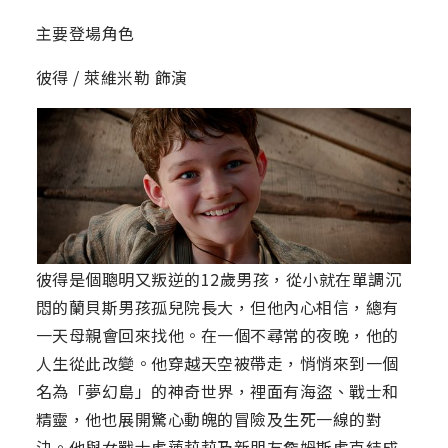
主要登場角色
彼得 / 萊維米勒 飾演
彼得是個聰明又叛逆的12歲男孩，從小就在單調沉
悶的蘭貝斯男孩孤兒院長大，但他內心相信，總有
一天母親會回來找他。在一個不尋常的夜晚，他的
人生從此改變。他穿越天空被帶走，悄悄來到一個
名為「夢幻島」的神奇世界，裡面有海盜、戰士和
精靈，他也展開驚心動魄的冒險及生死一線的對
決。他與女戰士虎蓮莉莉及新朋友詹姆斯虎克結成