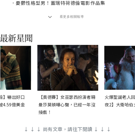
．
憂鬱性格型男！蓋瑞特荷德倫電影作品集
看更多相關報導
渝】嚇出好口
【奧德賽】女巫瑟西扮演者珊
火爆聖誕老人回
4.59億美金
曼莎莫頓曝心聲，已經一年沒
夜2】大衛哈伯
接戲！
↓ ↓ ↓ 尚有文章，請往下閱讀 ↓ ↓ ↓