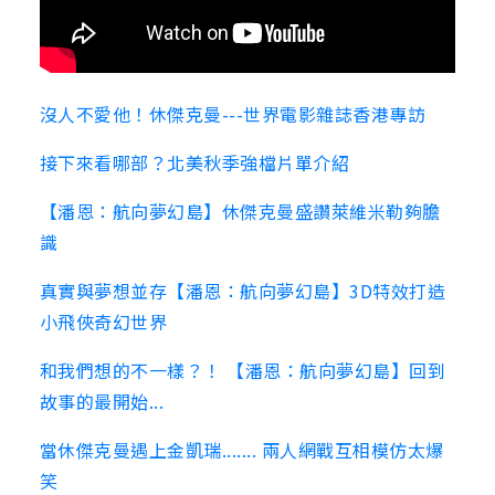
沒人不愛他！休傑克曼---世界電影雜誌香港專訪
接下來看哪部？北美秋季強檔片單介紹
【潘恩：航向夢幻島】休傑克曼盛讚萊維米勒夠膽
識
真實與夢想並存【潘恩：航向夢幻島】3D特效打造
小飛俠奇幻世界
和我們想的不一樣？！ 【潘恩：航向夢幻島】回到
故事的最開始...
當休傑克曼遇上金凱瑞....... 兩人網戰互相模仿太爆
笑