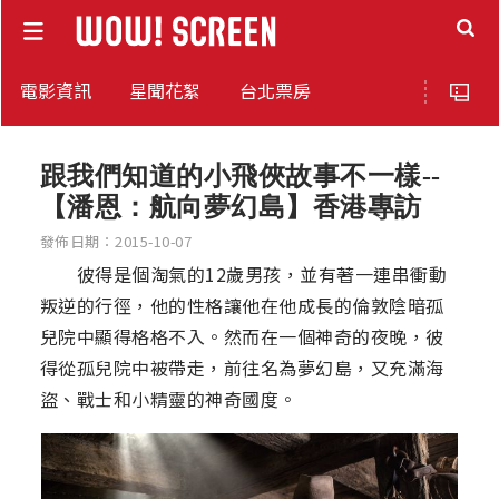
電影資訊
星聞花絮
台北票房
跟我們知道的小飛俠故事不一樣--
【潘恩：航向夢幻島】香港專訪
發佈日期：2015-10-07
彼得是個淘氣的12歲男孩，並有著一連串衝動
叛逆的行徑，他的性格讓他在他成長的倫敦陰暗孤
兒院中顯得格格不入。然而在一個神奇的夜晚，彼
得從孤兒院中被帶走，前往名為夢幻島，又充滿海
盜、戰士和小精靈的神奇國度。