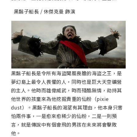
黑鬍子船長 / 休傑克曼 飾演
黑鬍子船長是令所有海盜聞風喪膽的海盜之王，是
夢幻島上最令人畏懼的人，同時也是巨大天空礦營
的主人。他時而雄偉威武，時而殘酷無情，劫持其
他世界的孩童來為他挖掘貴重的仙粉（pixie
dust）。黑鬍子船長的渴望有其理由，他本身只害
怕兩件事，一是愈來愈稀少的仙粉，二是一則預
言，就是傳說中有個會飛的男孩在未來將會擊敗
他。