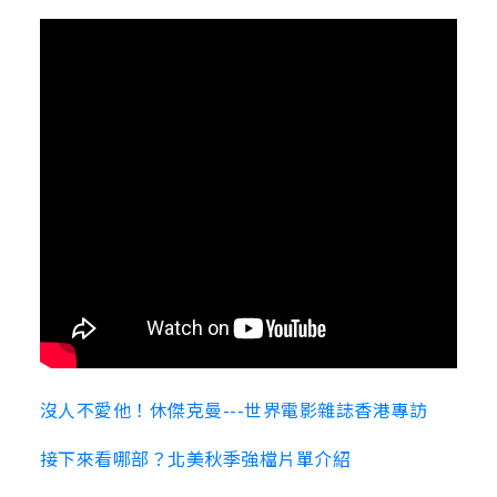
沒人不愛他！休傑克曼---世界電影雜誌香港專訪
接下來看哪部？北美秋季強檔片單介紹