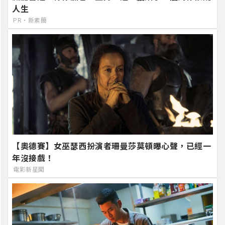
人生
PR・新素簡
【奧德賽】女巫瑟西扮演者珊曼莎莫頓曝心聲，已經一
年沒接戲！
電影新星聞