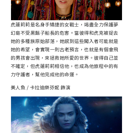
虎蓮莉莉是名身手矯捷的女戰士，竭盡全力保護夢
幻島不受黑鬍子船長的危害。當彼得和虎克被捉去
她的多種族原始部落，她感到這些闖入者可能就是
她的希望，會實現一則古老預言，也就是有個會飛
的男孩會出現，來拯救她所愛的世界。彼得自己並
不確定，但虎蓮莉莉相信他，也成為他旅程中的有
力守護者，幫他完成他的命運。
美人魚 / 卡拉迪樂芬妮 飾演