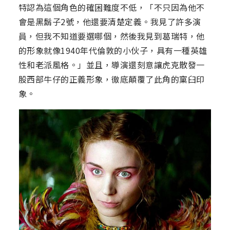
特認為這個角色的確困難度不低，「不只因為他不
會是黑鬍子2號，他還要清楚定義。我見了許多演
員，但我不知道要選哪個，然後我見到葛瑞特，他
的形象就像1940年代倫敦的小伙子，具有一種英雄
性和老派風格。」並且，導演還刻意讓虎克散發一
股西部牛仔的正義形象，徹底顛覆了此角的窠臼印
象。