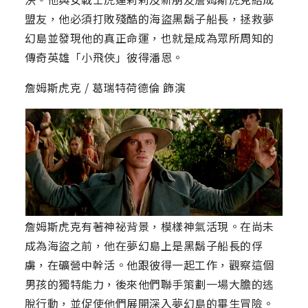
盟友，他必須打敗殘酷的海盜黑鬍子船長，拯救夢
幻島並發現他的真正命運，也就是成為眾所周知的
傳奇英雄「小飛俠」彼得潘恩。
詹姆斯虎克 / 葛瑞特荷德倫 飾演
詹姆斯虎克有著神祕背景，模樣神氣活現。在尚未
成為海盜之前，他在夢幻島上是黑鬍子船長的俘
虜，在礦營中幹活。他跟彼得一起工作，觀察這個
男孩的獨特能力，後來他們聯手策劃一場大膽的逃
脫行動，並促使他們展開深入夢幻島的畢生冒險。