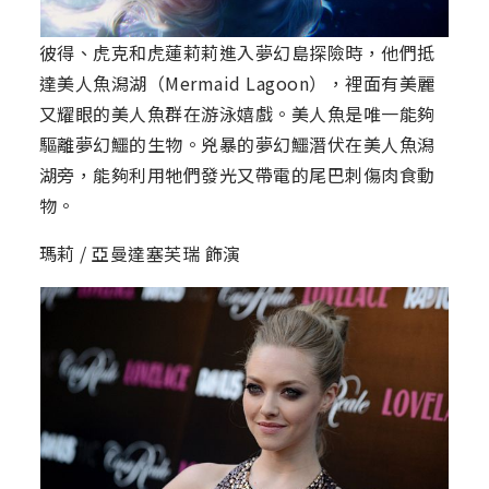
彼得、虎克和虎蓮莉莉進入夢幻島探險時，他們抵
達美人魚潟湖（Mermaid Lagoon），裡面有美麗
又耀眼的美人魚群在游泳嬉戲。美人魚是唯一能夠
驅離夢幻鱷的生物。兇暴的夢幻鱷潛伏在美人魚潟
湖旁，能夠利用牠們發光又帶電的尾巴刺傷肉食動
物。
瑪莉 / 亞曼達塞芙瑞 飾演