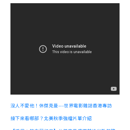
沒人不愛他！休傑克曼---世界電影雜誌香港專訪
接下來看哪部？北美秋季強檔片單介紹