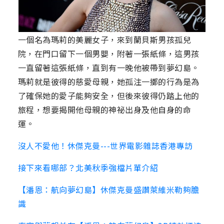
一個名為瑪莉的美麗女子，來到蘭貝斯男孩孤兒
院，在門口留下一個男嬰，附著一張紙條，這男孩
一直留著這張紙條，直到有一晚他被帶到夢幻島。
瑪莉就是彼得的慈愛母親，她孤注一擲的行為是為
了確保她的愛子能夠安全，但後來彼得仍踏上他的
旅程，想要揭開他母親的神祕出身及他自身的命
運。
沒人不愛他！休傑克曼---世界電影雜誌香港專訪
接下來看哪部？北美秋季強檔片單介紹
【潘恩：航向夢幻島】休傑克曼盛讚萊維米勒夠膽
識