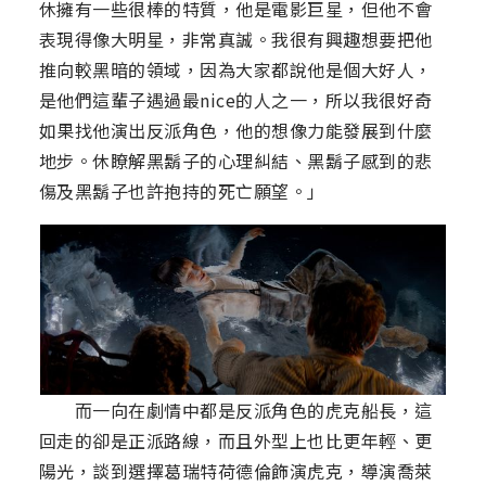
休擁有一些很棒的特質，他是電影巨星，但他不會
表現得像大明星，非常真誠。我很有興趣想要把他
推向較黑暗的領域，因為大家都說他是個大好人，
是他們這輩子遇過最nice的人之一，所以我很好奇
如果找他演出反派角色，他的想像力能發展到什麼
地步。休瞭解黑鬍子的心理糾結、黑鬍子感到的悲
傷及黑鬍子也許抱持的死亡願望。」
而一向在劇情中都是反派角色的虎克船長，這
回走的卻是正派路線，而且外型上也比更年輕、更
陽光，談到選擇葛瑞特荷德倫飾演虎克，導演喬萊