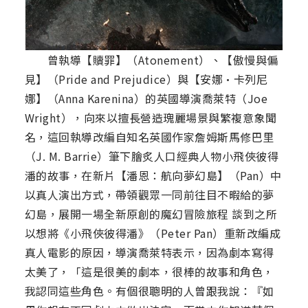
曾執導【贖罪】（Atonement）、【傲慢與偏
見】（Pride and Prejudice）與【安娜·卡列尼
娜】（Anna Karenina）的英國導演喬萊特（Joe
Wright），向來以擅長營造瑰麗場景與繁複意象聞
名，這回執導改編自知名英國作家詹姆斯馬修巴里
（J. M. Barrie）筆下膾炙人口經典人物小飛俠彼得
潘的故事，在新片【潘恩：航向夢幻島】（Pan）中
以真人演出方式，帶領觀眾一同前往目不暇給的夢
幻島，展開一場全新原創的魔幻冒險旅程 談到之所
以想將《小飛俠彼得潘》（Peter Pan）重新改編成
真人電影的原因，導演喬萊特表示，因為劇本寫得
太美了，「這是很美的劇本，很棒的故事和角色，
我認同這些角色。有個很聰明的人曾跟我說：『如