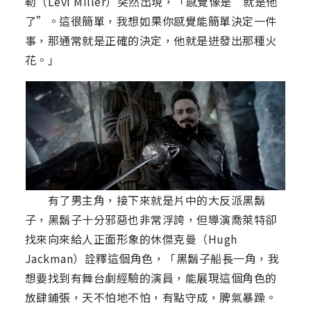
勒（Levi Miller）突然出現，「感覺像是“就是他
了”。這很簡單，我想如果你感覺能簡單決定一件
事，那通常就是正確的決定，他就是迸發出那種火
花。」
有了男主角，接下來就是片中的大反派黑鬍
子，黑鬍子十分邪惡也非常浮誇，但導演喬萊特卻
找來向來給人正面形象的休傑克曼（Hugh
Jackman）詮釋這個角色，「黑鬍子船長一角，我
想要找到有舞台劇經驗的演員，能展現這個角色的
放肆鋪張，天不怕地不怕，有點守成，脾氣暴躁。