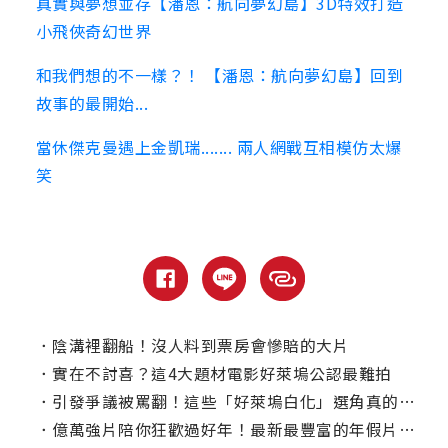
真實與夢想並存【潘恩：航向夢幻島】3D特效打造
小飛俠奇幻世界
和我們想的不一樣？！ 【潘恩：航向夢幻島】回到
故事的最開始...
當休傑克曼遇上金凱瑞....... 兩人網戰互相模仿太爆
笑
．
陰溝裡翻船！沒人料到票房會慘賠的大片
．
實在不討喜？這4大題材電影好萊塢公認最難拍
．
引發爭議被罵翻！這些「好萊塢白化」選角真的好詭異
．
億萬強片陪你狂歡過好年！最新最豐富的年假片單就看這裡！