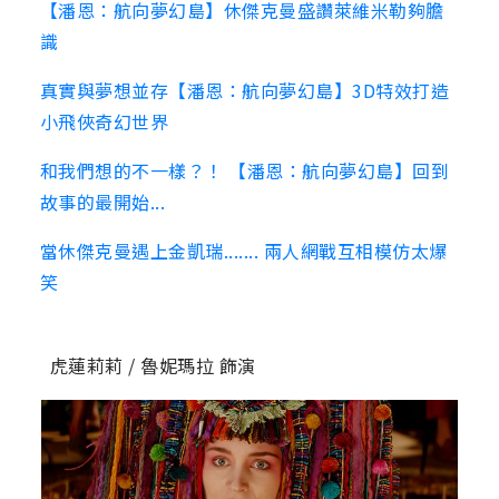
【潘恩：航向夢幻島】休傑克曼盛讚萊維米勒夠膽
識
真實與夢想並存【潘恩：航向夢幻島】3D特效打造
小飛俠奇幻世界
和我們想的不一樣？！ 【潘恩：航向夢幻島】回到
故事的最開始...
當休傑克曼遇上金凱瑞....... 兩人網戰互相模仿太爆
笑
虎蓮莉莉 / 魯妮瑪拉 飾演