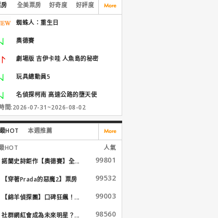
票房
全美票房
好奇度
好評度
蜘蛛人：重生日
奧德賽
劇場版 吉伊卡哇 人魚島的秘密
玩具總動員5
名偵探柯南 高速公路的墮天使
間:2026-07-31~2026-08-02
最HOT
本週推薦
最HOT
人氣
99801
諾蘭史詩鉅作【奧德賽】全...
99532
【穿著Prada的惡魔2】票房
大...
99003
【綿羊偵探團】口碑狂飆！...
98560
社群網紅會成為未來明星？...