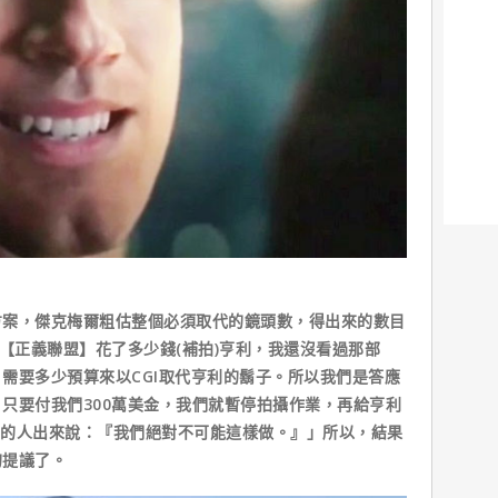
，傑克梅爾粗估整個必須取代的鏡頭數，得出來的數目
楚【正義聯盟】花了多少錢(補拍)亨利，我還沒看過那部
需要多少預算來以CGI取代亨利的鬍子。所以我們是答應
只要付我們300萬美金，我們就暫停拍攝作業，再給亨利
蒙的人出來說：『我們絕對不可能這樣做。』」所以，結果
的提議了。