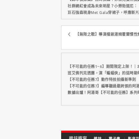
社群網紅會成為未來明星？小勞勃道尼：
巨石強森現身Met Gala穿裙子，呼應
【無限之戰】導演檔談湯姆霍蘭慣性
【不可能的任務1~6】期間限定上架！｜
班艾佛列克透露，演「蝙蝠俠」的這時期
【不可能的任務7】動作特技拍攝新準則
【不可能的任務7】編導聽過最誇張的阿
數據出爐！阿湯哥【不可能的任務】系列
雜誌櫥窗
雜誌
|
電子書
|
影音