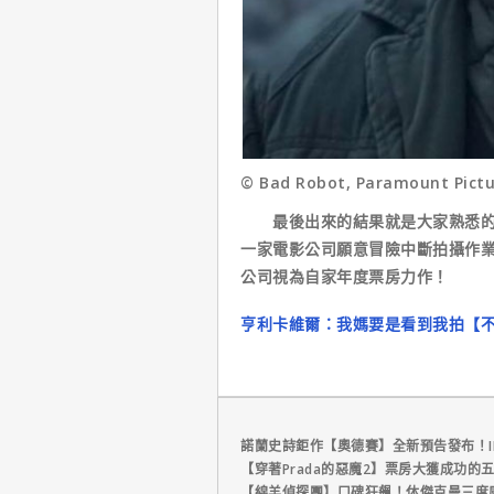
© Bad Robot, Paramount Pictu
最後出來的結果就是大家熟悉的超
一家電影公司願意冒險中斷拍攝作
公司視為自家年度票房力作！
亨利卡維爾：我媽要是看到我拍【不
諾蘭史詩鉅作【奧德賽】全新預告發布！I
【穿著Prada的惡魔2】票房大獲成功的
【綿羊偵探團】口碑狂飆！休傑克曼三度