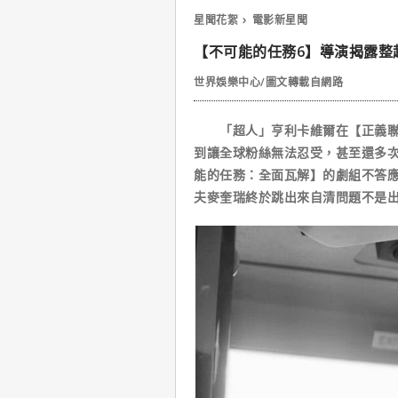
星聞花絮
電影新星聞
【不可能的任務6】導演揭露整
世界娛樂中心/圖文轉載自網路
「超人」亨利卡維爾在【正義聯盟
到讓全球粉絲無法忍受，甚至還多
能的任務：全面瓦解】的劇組不答
夫麥奎瑞終於跳出來自清問題不是