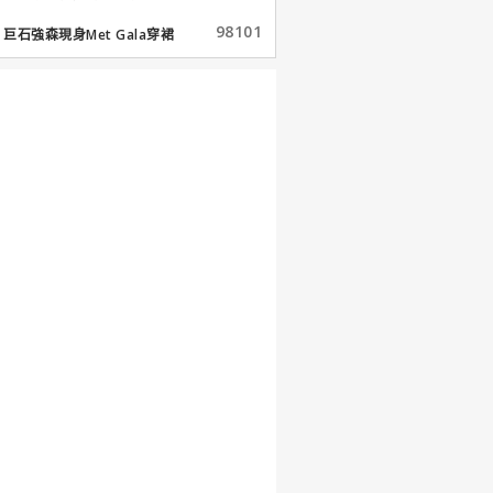
98101
巨石強森現身Met Gala穿裙
子...