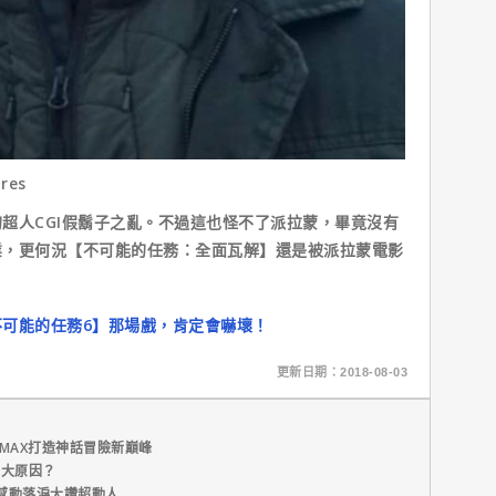
res
人CGI假鬍子之亂。不過這也怪不了派拉蒙，畢竟沒有
業，更何況【不可能的任務：全面瓦解】還是被派拉蒙電影
可能的任務6】那場戲，肯定會嚇壞！
更新日期：2018-08-03
MAX打造神話冒險新巔峰
五大原因？
感動落淚大讚超動人