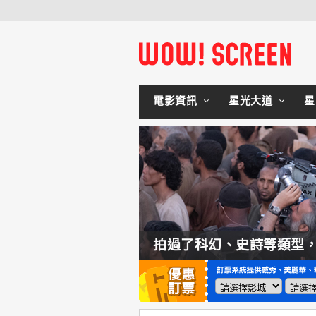
電影資訊
星光大道
星
如何交棒蜘蛛人？湯姆霍蘭：「我們有一個完整的計畫。」
拍過了科幻、史詩等類型