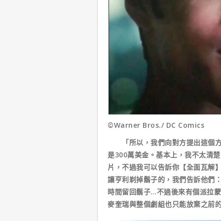
©Warner Bros./ DC Comics
「所以，我們向對方提出這個方案
是300萬美金。基本上，我不太清
片，不過我可以告訴你【全面瓦解】
讓亨利剃掉鬍子的，我們告訴他們：
時間留回鬍子…不過後來有個派拉
麥奎瑞與整個劇組也只能放棄之前