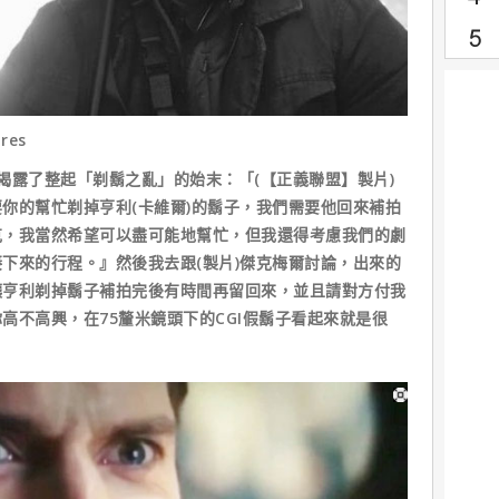
res
揭露了整起「剃鬍之亂」的始末：「(【正義聯盟】製片)
你的幫忙剃掉亨利(卡維爾)的鬍子，我們需要他回來補拍
克，我當然希望可以盡可能地幫忙，但我還得考慮我們的劇
下來的行程。』然後我去跟(製片)傑克梅爾討論，出來的
讓亨利剃掉鬍子補拍完後有時間再留回來，並且請對方付我
高不高興，在75釐米鏡頭下的CGI假鬍子看起來就是很