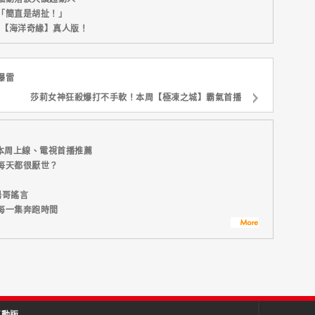
「簡直是胡扯！」
新片【海洋奇緣】真人版！
爆雷
莎莉女神狂殺爆打不手軟！本周【極凍之城】霸氣首播
本周上線、電視首播推薦
每天都很厭世？
湯哥謠言
每一集奔跑時間
互動版