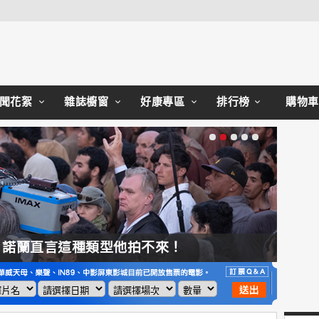
Close
聞花絮
雜誌櫥窗
好康專區
排行榜
購物車
，諾蘭直言這種類型他拍不來！