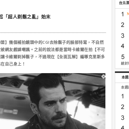
台北
起「超人剃鬍之亂」始末
】幾個補拍鏡頭中的CGI去除鬍子的臉部特寫，不自然
次被網友戲謔嘲諷。之前的說法都是當時卡維爾在拍【不可
應讓卡維爾剃掉鬍子，不過現在【全面瓦解】編導克里斯多
出在自己身上！
統計時
本週
本週