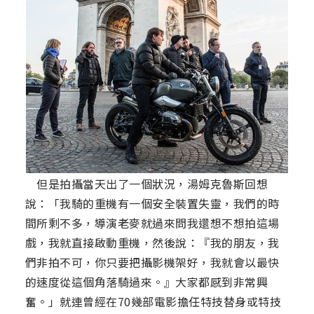
但是拍攝當天出了一個狀況，湯姆克魯斯回想
說：「我騎的重機有一個安全裝置失靈，我們的時
間所剩不多，導演老麥就過來問我還想不想拍這場
戲，我就直接啟動重機，然後說：『我的朋友，我
們非拍不可，你只要把攝影機架好，我就會以最快
的速度從這個角落騎過來。』大家都感到非常興
奮。」就連曾經在70幾部電影擔任特技替身或特技