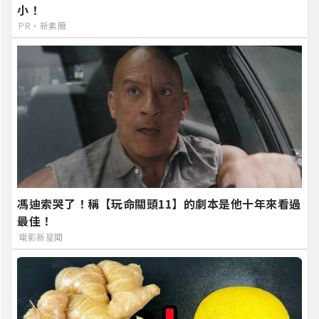
小！
PR・新素簡
馮迪索哭了！稱【玩命關頭11】的劇本是他十年來看過
最佳！
電影新星聞