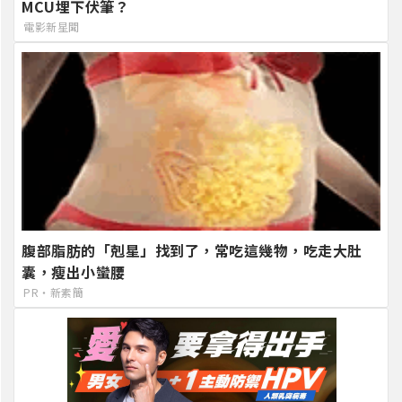
MCU埋下伏筆？
電影新星聞
腹部脂肪的「剋星」找到了，常吃這幾物，吃走大肚
囊，瘦出小蠻腰
PR・新素簡