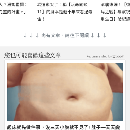
人？湯姆霍蘭：
馮迪索哭了！稱【玩命關頭
承襲傳統！【復
完整的計畫。」
11】的劇本是他十年來看過最
局之戰】導演祝
佳！
重生日】破紀錄
↓ ↓ ↓ 尚有文章，請往下閱讀 ↓ ↓ ↓
您也可能喜歡這些文章
Recommended by
起床就先做件事，沒三天小腹就不見了! 肚子一天天變