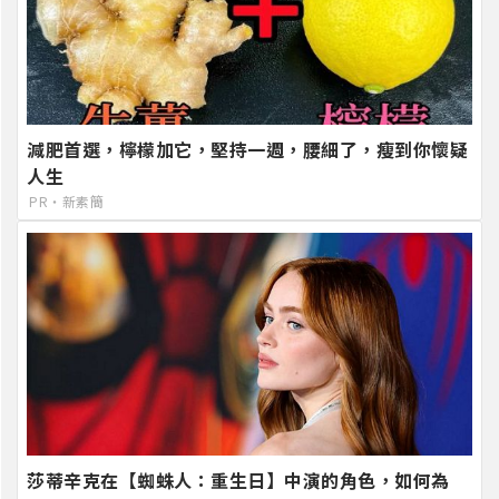
減肥首選，檸檬加它，堅持一週，腰細了，瘦到你懷疑
人生
PR・新素簡
莎蒂辛克在【蜘蛛人：重生日】中演的角色，如何為