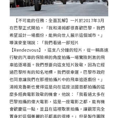
【不可能的任務：全面瓦解】一片於2017年3月
在巴黎正式開拍。「我和湯姆都很喜歡巴黎，我們
希望設計一場戲份，能夠向世人展示這個城市。」
導演麥奎瑞說：「我們看過一部短片
【Rendezvous】，這支八分鐘的短片，從一輛高速
行駛的汽車的保險桿的角度拍攝一場驚險刺激的飛
車追逐場面。我們想要向這支短片致敬，因為它經
過巴黎所有的知名地標，我們很幸運，巴黎市政府
也同意讓我們在那裡拍攝片中的飛車追逐戲份。」
湯姆克魯斯也覺得這是向在這座法國首都拍攝的這
麼多經典電影致敬的機會，他說：「我看過太多在
巴黎拍攝的偉大電影，這是一座電影之都，能有機
會歡慶這一點，並且在這裡取景拍攝，讓觀眾完全
置身於這個美麗的花都真的很棒。」但是製作團隊