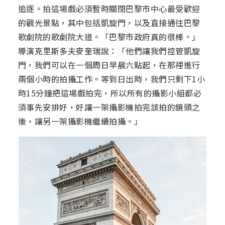
追逐。拍這場戲必須暫時關閉巴黎市中心最受歡迎
的觀光景點，其中包括凱旋門，以及直接通往巴黎
歌劇院的歌劇院大道。「巴黎市政府真的很棒。」
導演克里斯多夫麥奎瑞說：「他們讓我們控管凱旋
門，我們可以在一個周日早晨六點起，在那裡進行
兩個小時的拍攝工作。等到日出時，我們只剩下1小
時15分鐘把這場戲拍完，所以所有的攝影小組都必
須事先安排好，好讓一架攝影機拍完該拍的鏡頭之
後，讓另一架攝影機繼續拍攝。」