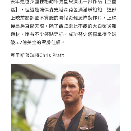
去年這位英國性格動作男星只演出一部作品【巨齒
鯊】，但還是讓傑森史塔森荷包滿滿賺飽飽。這部
上映前影評並不賞臉的暑假災難恐怖動作片，上映
後票房直衝天際，除了觀眾樂此不疲的大白鯊災難
題材，還有不少笑點穿插，成功替史塔森拿得全球
破5.2億美金的票房佳績。
克里斯普瑞特Chris Pratt