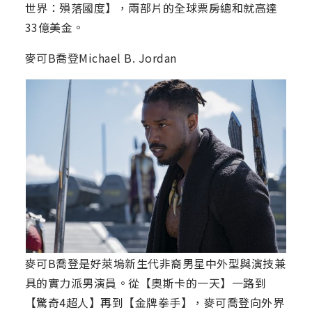
世界：殞落國度】，兩部片的全球票房總和就高達
33億美金。
麥可B喬登Michael B. Jordan
麥可B喬登是好萊塢新生代非裔男星中外型與演技兼
具的實力派男演員。從【奧斯卡的一天】一路到
【驚奇4超人】再到【金牌拳手】，麥可喬登向外界