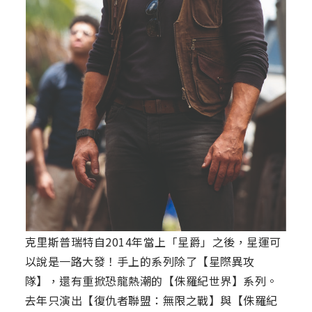
克里斯普瑞特自2014年當上「星爵」之後，星運可
以說是一路大發！手上的系列除了【星際異攻
隊】，還有重掀恐龍熱潮的【侏羅紀世界】系列。
去年只演出【復仇者聯盟：無限之戰】與【侏羅紀