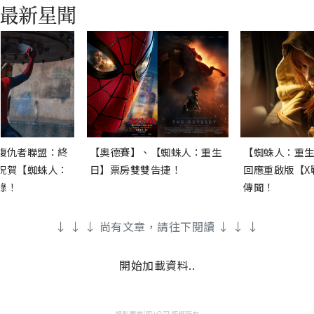
復仇者聯盟：終
【奧德賽】、【蜘蛛人：重生
【蜘蛛人：重生
祝賀【蜘蛛人：
日】票房雙雙告捷！
回應重啟版【X
錄！
傳聞！
↓ ↓ ↓ 尚有文章，請往下閱讀 ↓ ↓ ↓
開始加載資料..
視影實業(股)公司 版權所有