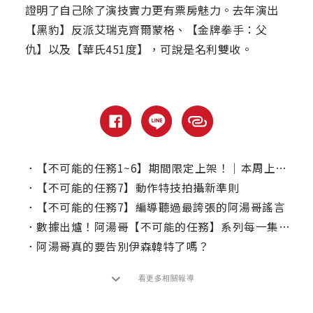
證明了自己除了演技實力更有票房魅力。去年演出
【黑豹】反派艾瑞克齊爾蒙格、【金牌拳手：父
仇】以及【華氏451度】，可說是名利雙收。
．
【不可能的任務1~6】期間限定上架！｜本周上線、電視首播推薦
．
【不可能的任務7】動作特技拍攝新準則
．
【不可能的任務7】編導聽過最誇張的阿湯哥謠言
．
數據出爐！阿湯哥【不可能的任務】系列每一集奔跑時間
．
阿湯哥真的要告別伊森韓特了嗎？
看更多相關報導