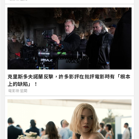
克里斯多夫諾蘭反擊，許多影評在批評電影時有「根本
上的缺陷」！
電影新星聞