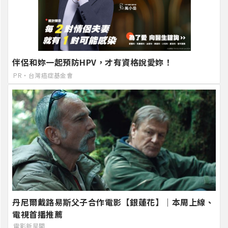
伴侶和妳一起預防HPV，才有資格說愛妳！
PR・台灣癌症基金會
丹尼爾戴路易斯父子合作電影【銀蓮花】｜本周上線、
電視首播推薦
電影新星聞