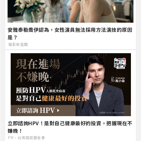
安雅泰勒喬伊認為，女性演員無法採用方法演技的原因
是？
電影新星聞
立即諮詢HPV！是對自己健康最好的投資，把握現在不
嫌晚！
PR・台灣癌症基金會