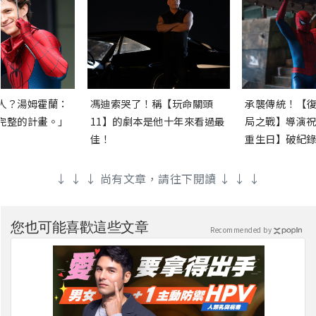
人？湯姆霍蘭：
馮迪索哭了！稱【玩命關頭
承襲傳統！【復
完整的計畫。」
11】的劇本是他十年來看過最
局之戰】導演祝
佳！
重生日】破紀錄
↓ ↓ ↓ 尚有文章，請往下閱讀 ↓ ↓ ↓
您也可能喜歡這些文章
Recommended by