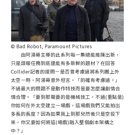
© Bad Robot, Paramount Pictures
由阿湯哥主導的此系列每一集總能推陳出新，
只是諜報任務到底還能有多新鮮的題材？在回答
Collider記者的提問－是否曾考慮過將系列搬上外
太空－時，阿湯哥意外坦言，「的確有考慮過。」
不過最大的問題不是動作特技而是要怎麼讓劇情合
情合理。「要到那需要的是機械技工，不過(重點是)
你如何在外太空建立一場戲，這場戲我們又能拍出
多長的長度？因為如果我上到那兒然後只是空投下
來，你又要如何將這(場戲)融入整個劇本架構之
中？」