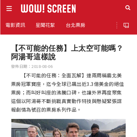
電影資訊
星聞花絮
台北票房
【不可能的任務】上太空可能嗎？
阿湯哥這樣說
發佈日期：2018-08-06
【不可能的任務：全面瓦解】連兩周稱霸北美
票房冠軍寶座，迄今全球已飆出近3.3億美金的絕佳
票房；而叫好叫座的沸騰口碑，也讓外界再度聚焦
這個以阿湯哥不斷挑戰真實動作特技與懸疑緊張諜
報劇情為號召的票房系列作品。