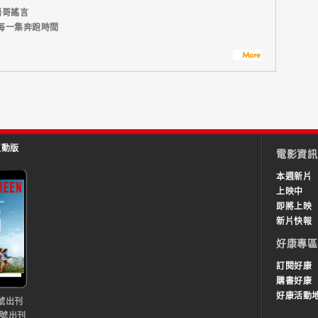
湯哥謠言
每一集奔跑時間
互動版
電影資訊
本週新片
上映中
即將上映
新片快報
好康專區
訂閱好康
購書好康
好康活動
號出刊
0號出刊