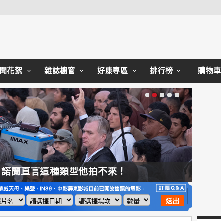
Close
聞花絮
雜誌櫥窗
好康專區
排行榜
購物車
，諾蘭直言這種類型他拍不來！