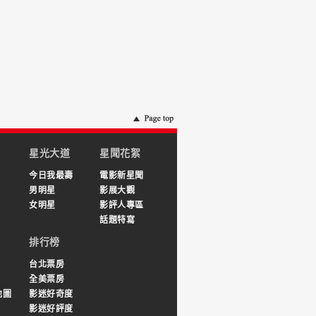
星光大道
星聞花絮
今日我最壽
電影新星聞
男明星
影展大觀
女明星
影評人專區
話題特寫
排行榜
台北票房
全美票房
地圖
影迷好奇度
影迷好評度