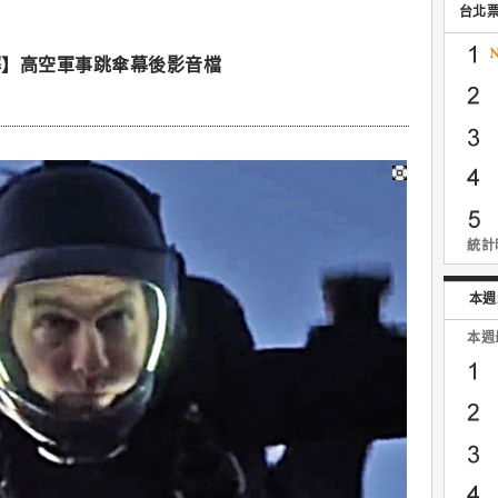
台北
解】高空軍事跳傘幕後影音檔
統計時
本週
本週