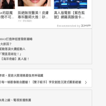
da的惡魔
拒絕無效醫美！皮膚
真人版電影【藍色監
房勢不可
專科醫師大推：矽谷
獄】網羅高顏值卡司
美票房冠
電波 X 讓肌膚由內而
陣容
PR・矽谷電波X
4.3億美
外更強韌
Recommended by
MAX打造神話冒險新巔峰
五大原因？
感動落淚大讚超動人
「簡直是胡扯！」
新片【海洋奇緣】真人版！
悍匪，星途大開堪稱最強男神磁鐵
影每一幀都像親自體驗！【雙子殺手】李安創造沉浸式觀影經驗
本周上線、電視首播推薦