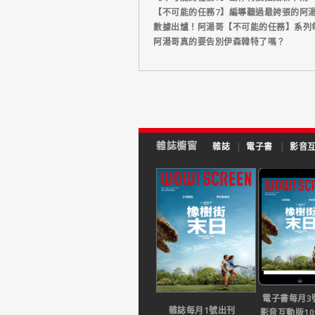
【不可能的任務7】編導聽過最誇張的阿
數據出爐！阿湯哥【不可能的任務】系列
阿湯哥真的要告別伊森韓特了嗎？
雜誌櫥窗
雜誌
|
電子書
|
影音
電子書每月3
雜誌每月1號出刊
影音互動版1