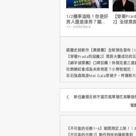
1/2機率淪陷！你是好
【穿著Pra
男人還是渣男？關鍵
2】全球票
在這
擋！蟬聯台
PR・台灣癌症基金會
軍、兩週狂破
元
諾蘭史詩鉅作【奧德賽】全新預告發布！I
【穿著Prada的惡魔2】票房大獲成功的
【綿羊偵探團】口碑狂飆！休傑克曼三度
社群網紅會成為未來明星？小勞勃道尼：
巨石強森現身Met Gala穿裙子，呼應
新任龐德女郎不當花瓶單槍匹馬擊退
電
【不可能的任務1~6】期間限定上架！｜
【不可能的任務7】動作特技拍攝新準則