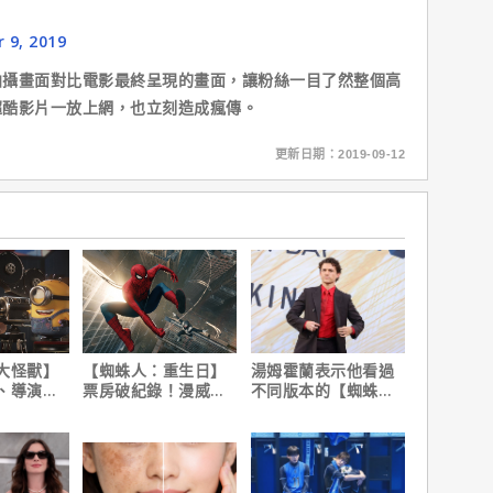
 9, 2019
畫面對比電影最終呈現的畫面，讓粉絲一目了然整個高
超酷影片一放上網，也立刻造成瘋傳。
更新日期：2019-09-12
大怪獸】
【蜘蛛人：重生日】
湯姆霍蘭表示他看過
、導演皮
票房破紀錄！漫威總
不同版本的【蜘蛛
10個電影
裁凱文費吉說感覺很
人：重生日】剪輯，
讚！
這版完全不行！