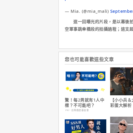
— Mia. (@mia_mali)
September
這一回曝光的片段，是以幕後拍攝
空軍事跳傘橋段的拍攝過程；這支
您也可能喜歡這些文章
驚！每2男就有1人中
【小小兵＆
標？不可能吧？
彩蛋大解析
耶考芬解密
PR・台灣癌症基金會
梗！