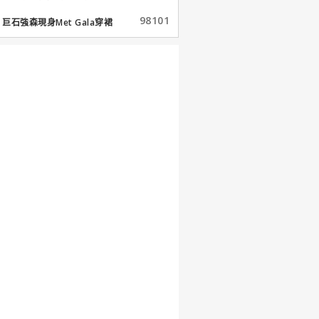
98101
巨石強森現身Met Gala穿裙
子...