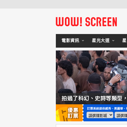
電影資訊
星光大道
星
如何交棒蜘蛛人？湯姆霍蘭：「我們有一個完整的計畫。」
拍過了科幻、史詩等類型