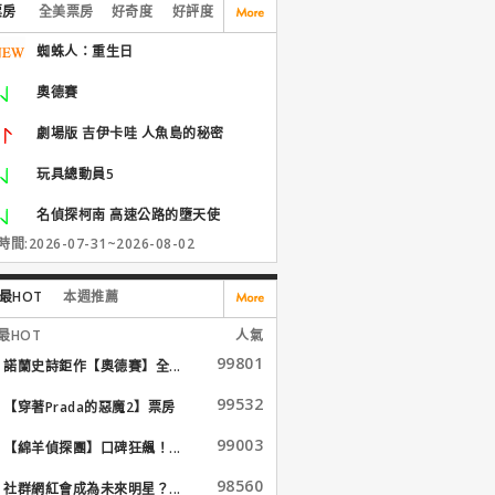
票房
全美票房
好奇度
好評度
蜘蛛人：重生日
奧德賽
劇場版 吉伊卡哇 人魚島的秘密
玩具總動員5
名偵探柯南 高速公路的墮天使
間:2026-07-31~2026-08-02
最HOT
本週推薦
最HOT
人氣
99801
諾蘭史詩鉅作【奧德賽】全...
99532
【穿著Prada的惡魔2】票房
大...
99003
【綿羊偵探團】口碑狂飆！...
98560
社群網紅會成為未來明星？...