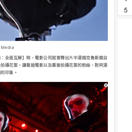
 Media
全面瓦解】時，電影公司就曾釋出片中湯姆克魯斯親自
後拍攝花絮，讓看過電影以及幕後拍攝花絮的粉絲，對阿湯
刻的印象。