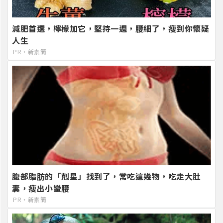
減肥首選，檸檬加它，堅持一週，腰細了，瘦到你懷疑
人生
PR・新素簡
腹部脂肪的「剋星」找到了，常吃這幾物，吃走大肚
囊，瘦出小蠻腰
PR・新素簡