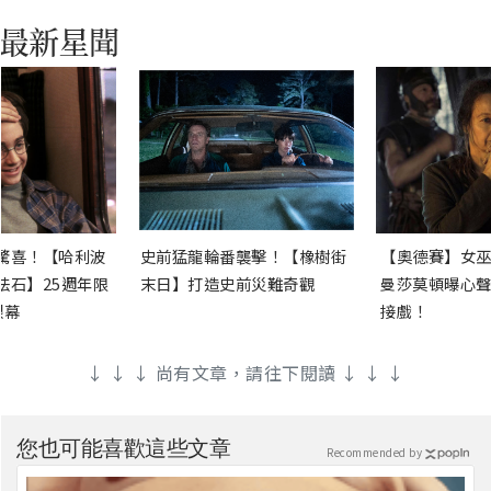
驚喜！【哈利波
史前猛龍輪番襲擊！【橡樹街
【奧德賽】女巫
法石】25週年限
末日】打造史前災難奇觀
曼莎莫頓曝心聲
銀幕
接戲！
↓ ↓ ↓ 尚有文章，請往下閱讀 ↓ ↓ ↓
您也可能喜歡這些文章
Recommended by