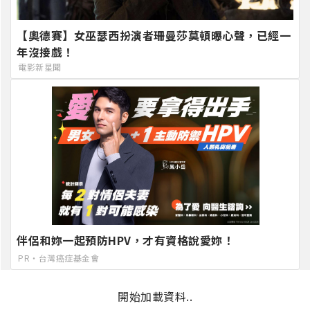
【奧德賽】女巫瑟西扮演者珊曼莎莫頓曝心聲，已經一
年沒接戲！
電影新星聞
伴侶和妳一起預防HPV，才有資格說愛妳！
PR・台灣癌症基金會
開始加載資料..