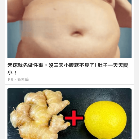
起床就先做件事，沒三天小腹就不見了! 肚子一天天變
小！
PR・新素簡