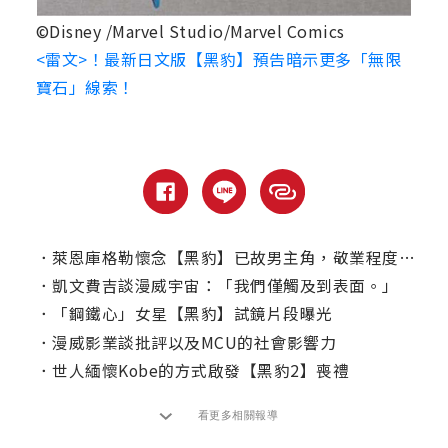
©Disney /Marvel Studio/Marvel Comics
<雷文>！最新日文版【黑豹】預告暗示更多「無限
寶石」線索！
．
萊恩庫格勒懷念【黑豹】已故男主角，敬業程度連迪士尼高層都嚇呆！
．
凱文費吉談漫威宇宙：「我們僅觸及到表面。」
．
「鋼鐵心」女星【黑豹】試鏡片段曝光
．
漫威影業談批評以及MCU的社會影響力
．
世人緬懷Kobe的方式啟發【黑豹2】喪禮
看更多相關報導