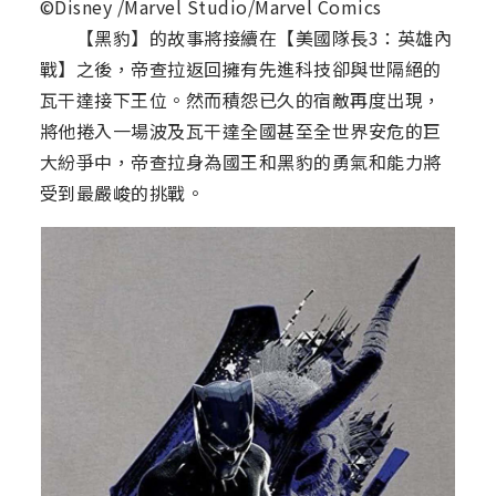
©Disney /Marvel Studio/Marvel Comics
【黑豹】的故事將接續在【美國隊長3：英雄內
戰】之後，帝查拉返回擁有先進科技卻與世隔絕的
瓦干達接下王位。然而積怨已久的宿敵再度出現，
將他捲入一場波及瓦干達全國甚至全世界安危的巨
大紛爭中，帝查拉身為國王和黑豹的勇氣和能力將
受到最嚴峻的挑戰。