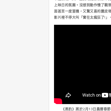
上映日的氛圍。沒想到動作慢了觀
面甚至一度當機，又驚又喜的露皮塔
影片裡不停大叫「實在太瘋狂了!」
《黑豹》將於2月13日農曆春節