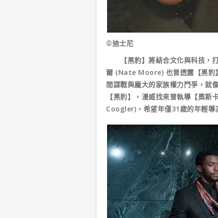
©迪士尼
【黑豹】將結合文化與科技，打造
爾 (Nate Moore) 也曾透
間諜戰與龐大的家族權力鬥爭，就像
【黑豹】，漫威找來曾執導【奧斯卡
Coogler)，希望年僅31歲的