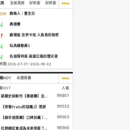
票房
全美票房
好奇度
好評度
蜘蛛人：重生日
奧德賽
劇場版 吉伊卡哇 人魚島的秘密
玩具總動員5
名偵探柯南 高速公路的墮天使
間:2026-07-31~2026-08-02
最HOT
本週推薦
最HOT
人氣
99801
諾蘭史詩鉅作【奧德賽】全...
99532
【穿著Prada的惡魔2】票房
大...
99003
【綿羊偵探團】口碑狂飆！...
98560
社群網紅會成為未來明星？...