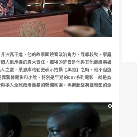
洲瓦干達，他的故事圍繞著政治角力、諜報較勁、家庭
一個人能承擔的最大責任，獨特的背景是他與其他超級英雄
迷人之處。萊恩庫格勒更表示拍攝【黑豹】之時，他不但遠
犯罪驚悚電影和小說，特別是早期的007系列電影，就是為
情與捲入全球政治風暴的緊繃氛圍，再創超級英雄電影的全