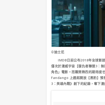
©迪士尼
IMDB日前公布2018年全球影
僅次於漫威宇宙【復仇者聯盟3：無
角色」電影。而觀眾熱烈的期待度
Fandango 上週起開放【黑豹】
3：英雄內戰》創下的紀錄，奪下漫