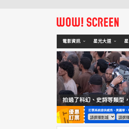
電影資訊
星光大道
星
如何交棒蜘蛛人？湯姆霍蘭：「我們有一個完整的計畫。」
拍過了科幻、史詩等類型