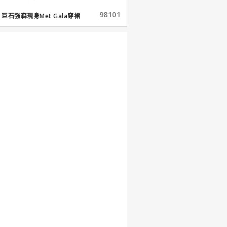
98101
巨石強森現身Met Gala穿裙
子...