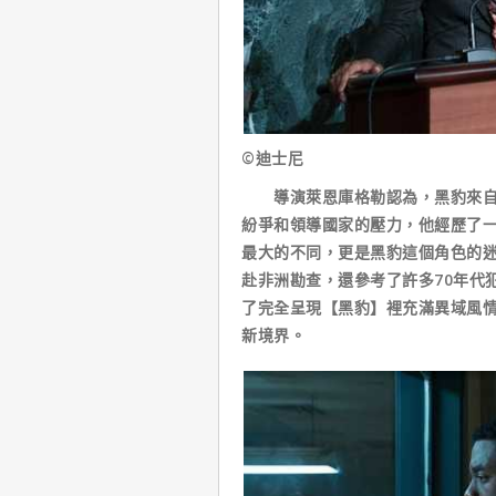
©迪士尼
導演萊恩庫格勒認為，黑豹來自非
紛爭和領導國家的壓力，他經歷了
最大的不同，更是黑豹這個角色的
赴非洲勘查，還參考了許多70年代
了完全呈現【黑豹】裡充滿異域風
新境界。