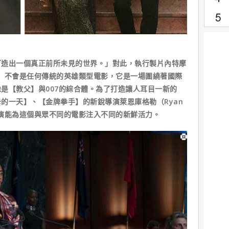
出一個真正前所未見的世界。」對此，執行製片內特摩
露【黑豹】不會是任何傳統的英雄類型電影，它是一場圍繞著國際
是【教父】與007的綜合體。為了打造讓人耳目一新的
的一天】、【金牌拳手】的新銳導演萊恩庫格勒（Ryan
年輕導演能為這個與眾不同的電影注入不同的新鮮活力。