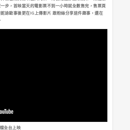
眾一步，首映當天的電影票不到一小時就全數售完，售票頁
妮詠歐事後更在IG上傳影片 跟粉絲分享這件趣事，還在
。
檔全台上映