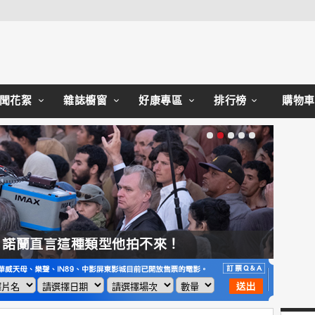
Close
聞花絮
雜誌櫥窗
好康專區
排行榜
購物車
，諾蘭直言這種類型他拍不來！