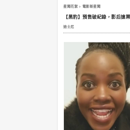
星聞花絮
電影新星聞
【黑豹】預售破紀錄，影后搶
迪士尼