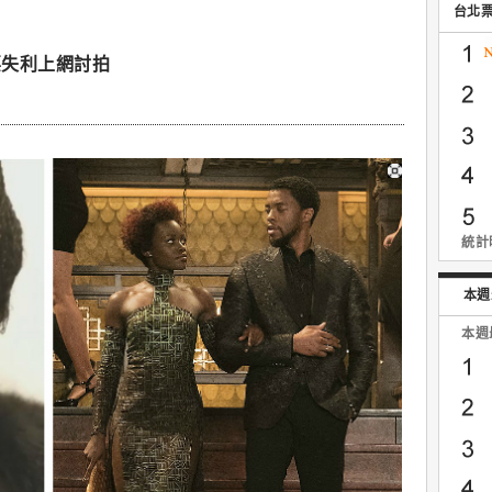
台北
票失利上網討拍
統計時
本週
本週