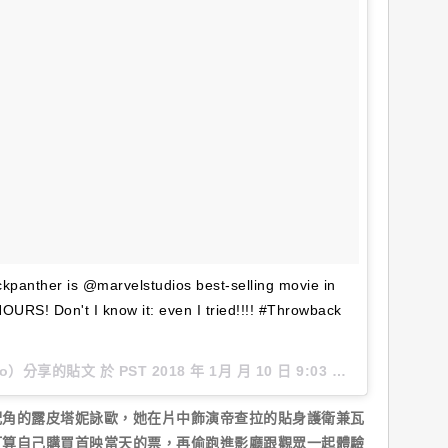
panther is @marvelstudios best-selling movie in
HOURS! Don't I know it: even I tried!!!! #Throwback
ngo）分享的貼文 於
PST 2018 年 1月 月 10 日 9:03 上午
張貼
的露皮塔妮詠歐，她在片中飾演帝查拉的貼身護衛兼瓦
打算自己購買首映當天的票，再偷跑進影廳跟觀眾一起體驗