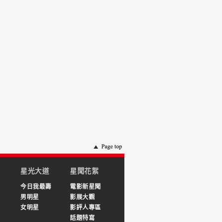
星光大道
星聞花絮
今日我最壽
電影新星聞
男明星
影展大觀
女明星
影評人專區
話題特寫