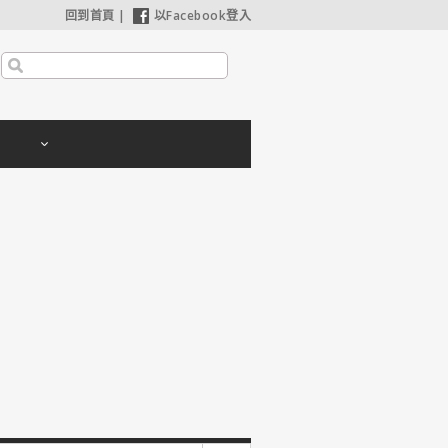
回到首頁
|
以Facebook登入
【奧德賽】配角也精采，扮演女巫瑟西的心情？珊曼莎莫頓：「感覺就像重生」
【哈利波特：神秘的魔法