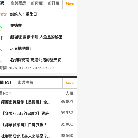
票房
全美票房
好奇度
好評度
蜘蛛人：重生日
奧德賽
劇場版 吉伊卡哇 人魚島的秘密
玩具總動員5
名偵探柯南 高速公路的墮天使
間:2026-07-31~2026-08-02
最HOT
本週推薦
最HOT
人氣
99801
諾蘭史詩鉅作【奧德賽】全...
99532
【穿著Prada的惡魔2】票房
大...
99003
【綿羊偵探團】口碑狂飆！...
98560
社群網紅會成為未來明星？...