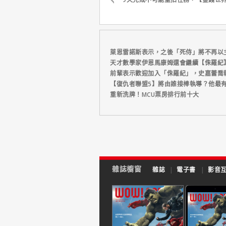
萊恩雷諾斯表示，之後「死侍」將不再以
天才數學家伊恩馬康姆還會繼續【侏羅紀
前輩表示歡迎加入「侏羅紀」，史嘉蕾喬
【復仇者聯盟5】將由誰接棒執導？他最
重新洗牌！MCU票房排行前十大
雜誌櫥窗
雜誌
|
電子書
|
影音