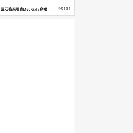
98101
巨石強森現身Met Gala穿裙
子...