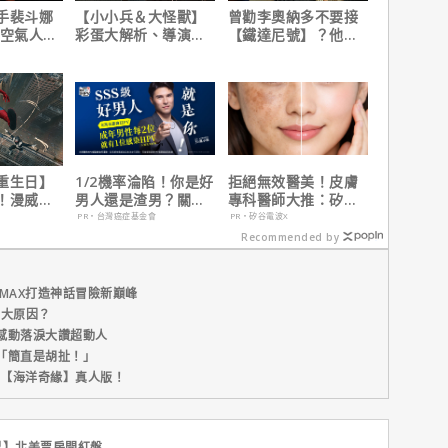
手裴斗娜
【小小兵＆大怪獸】
曾勸李奧納多不要接
【空氣人
彩蛋大解析、導演皮
【鐵達尼號】？他
返大銀幕
耶考芬解密10個電影
說：「沒人在乎船上
梗！
是誰」
重生日】
1/2機率淪陷！你是好
拒絕無效醫美！皮膚
！漫威總
男人還是渣男？關鍵
專科醫師大推：矽谷
說感覺很
在這
電波 X 讓肌膚由內而
PR・台灣癌症基金會
PR・矽谷電波X
外更強韌
Recommended by
MAX打造神話冒險新巔峰
五大原因？
感動落淚大讚超動人
「簡直是胡扯！」
新片【海洋奇緣】真人版！
界】北美票房開紅盤