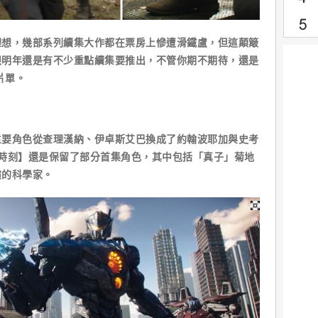
理想，幾部系列續集大作都在票房上慘遭滑鐵盧，但這顛簸
眼明年還是有不少重點續集要推出，不管你期不期待，還是
片單。
主要角色從查理漢納、伊卓斯艾巴換成了約翰波耶加與史考
時刻】還是保留了部分首集角色，其中包括「真子」菊地
演的科學家。