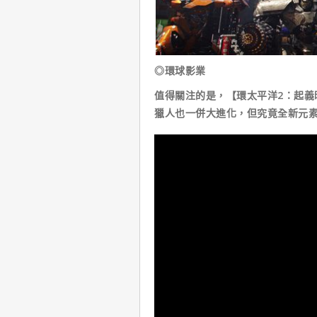
◎環球影業
值得關注的是，【環太平洋2：起義
獵人也一併大進化，但究竟全新元