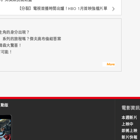
【分裂】電視首播時間出爐！HBO 1月首映強檔片單
主角的身分出現？
】系列的旅程嗎？傑夫高布倫給答案
韓森大驚喜！
有可能！
互動版
電影資訊
本週新片
上映中
即將上映
新片快報