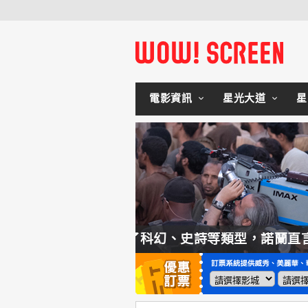
電影資訊
星光大道
星
詩等類型，諾蘭直言這種類型他拍不來！