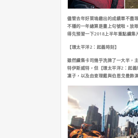
儘管去年好萊塢繳出的成績單不盡
不穩的一年總算是畫上句號啦。放
得先預習一下2018上半年重點續集
【環太平洋2：起義時刻】
雖然續集卡司幾乎洗牌了一大半，
特伊斯威特，但【環太平洋2：起義
凜子，以及由查理戴與伯恩戈曼飾