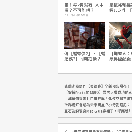
驚！每2男就有1人中
是枝裕和攜
標？不可能吧？
經典之作 
形】六月重
PR・台灣癌症基金會
傳【蝙蝠俠2】、【蝙
【蜘蛛人：
蝠俠3】同時拍攝？詹
票房破紀錄
姆斯岡恩澄清謠言！
裁凱文費吉
讚！
諾蘭史詩鉅作【奧德賽】全新預告發布！I
【穿著Prada的惡魔2】票房大獲成功的
【綿羊偵探團】口碑狂飆！休傑克曼三度
社群網紅會成為未來明星？小勞勃道尼：
巨石強森現身Met Gala穿裙子，呼應
9天完成不可能重拍任務，【金錢世