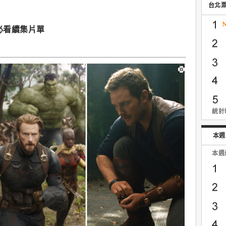
台北
必看續集片單
統計時
本週
本週