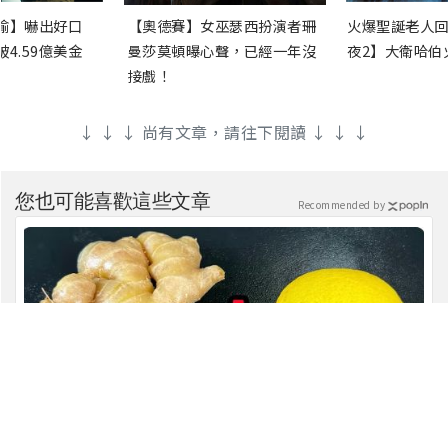
渝】嚇出好口
【奧德賽】女巫瑟西扮演者珊
火爆聖誕老人回
4.59億美金
曼莎莫頓曝心聲，已經一年沒
夜2】大衛哈伯
接戲！
↓ ↓ ↓ 尚有文章，請往下閱讀 ↓ ↓ ↓
您也可能喜歡這些文章
Recommended by