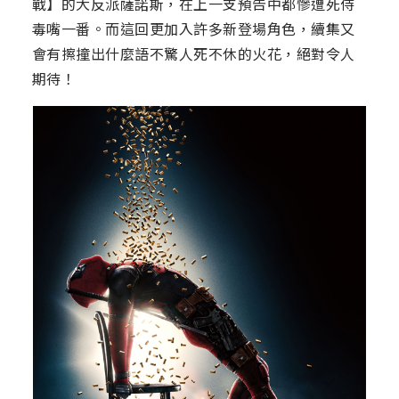
戰】的大反派薩諾斯，在上一支預告中都慘遭死侍
毒嘴一番。而這回更加入許多新登場角色，續集又
會有擦撞出什麼語不驚人死不休的火花，絕對令人
期待！