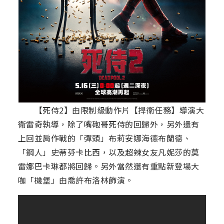
【死侍2】由限制級動作片【捍衛任務】導演大
衛雷奇執導，除了嘴砲哥死侍的回歸外，另外還有
上回並肩作戰的「彈頭」布莉安娜海德布蘭德、
「鋼人」史蒂芬卡比西，以及超辣女友凡妮莎的莫
雷娜巴卡琳都將回歸。另外當然還有重點新登場大
咖「機堡」由喬許布洛林飾演。