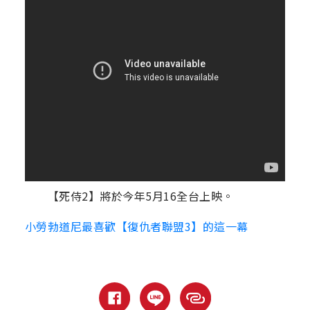
【死侍2】將於今年5月16全台上映。
小勞勃道尼最喜歡【復仇者聯盟3】的這一幕