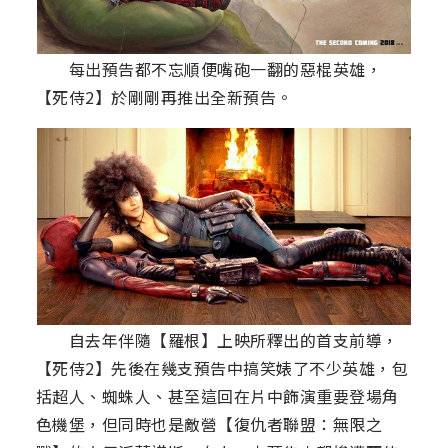
每出預告都不忘順便嘴砲一翻的惡棍英雄，
【死侍2】於剛剛再推出全新預告。
自去年伴隨【羅根】上映所釋出的首支前導，
【死侍2】先後在幾支預告中搞笑婊了不少英雄，包
括超人、蜘蛛人、甚至這回在片中飾演重要登場角
色機堡，但同時也是敵營【復仇者聯盟：無限之