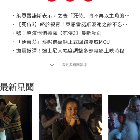
．
萊恩雷諾斯表示，之後「死侍」將不再以主角的身分出現？
．
【死侍3】終於殺青！萊恩雷諾斯淚謝之餘不忘搞笑
．
噓！導演悄悄透露【死侍3】最新動向
．
「伊蕾莎」珍妮佛嘉納正式回歸漫威MCU
．
拋震撼彈！迪士尼大幅度調整多部電影上映時程
看更多相關報導