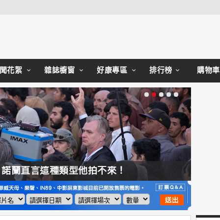
Close
聞花絮
雜誌櫥窗
好康專區
排行榜
購物車
，諾蘭直言這種類型他拍不來！