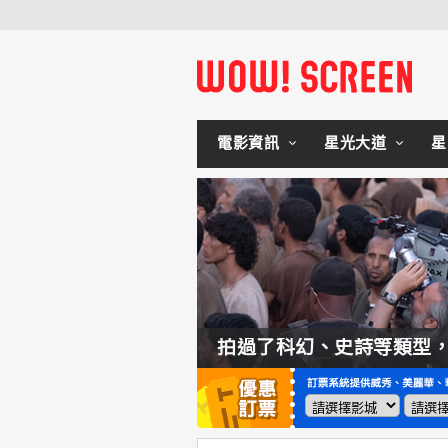
電影資訊
星光大道
星
如何交棒蜘蛛人？湯姆霍蘭：「我們有一個完整的計畫。」
拍過了科幻、史詩等類型