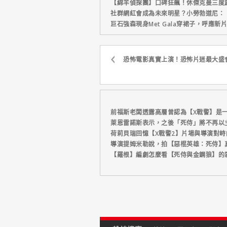
【綿羊偵探團】口碑狂飆！休傑克曼三度
社群網紅會成為未來明星？小勞勃道尼：
巨石強森現身Met Gala穿裙子，呼應
恐怖電影真實上演！恐怖片迷最大盛
前福斯老闆透露高層曾認為【X戰警】是
萊恩雷諾斯表示，之後「死侍」將不再以
荷莉貝瑞回憶【X戰警2】片場與導演對
導演提姆米勒說，拍【惡棍英雄：死侍】
【羅根】編劇怎麼看【死侍與金鋼狼】的