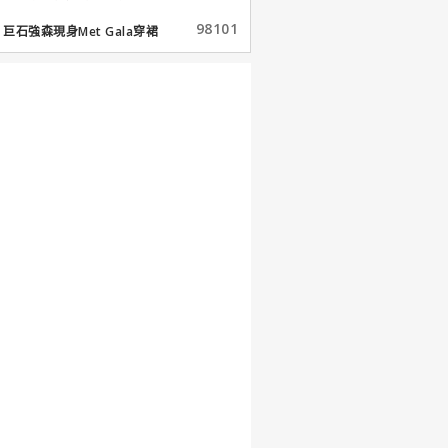
98101
巨石強森現身Met Gala穿裙
子...