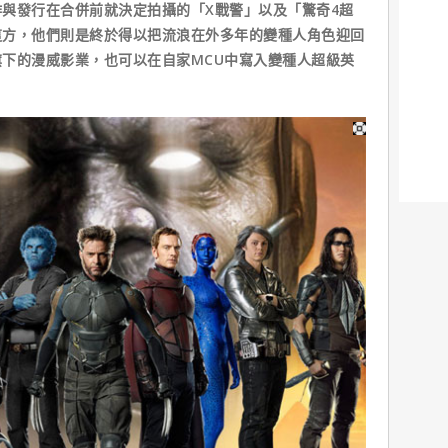
與發行在合併前就決定拍攝的「X戰警」以及「驚奇4超
這方，他們則是終於得以把流浪在外多年的變種人角色迎回
下的漫威影業，也可以在自家MCU中寫入變種人超級英