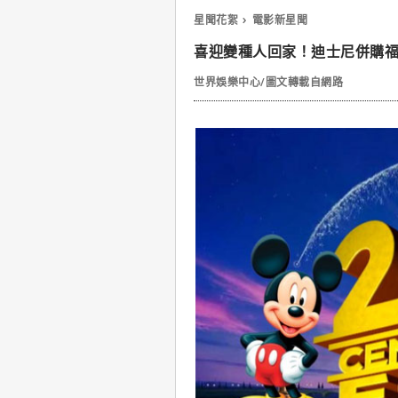
星聞花絮
電影新星聞
喜迎變種人回家！迪士尼併購
世界娛樂中心/圖文轉載自網路