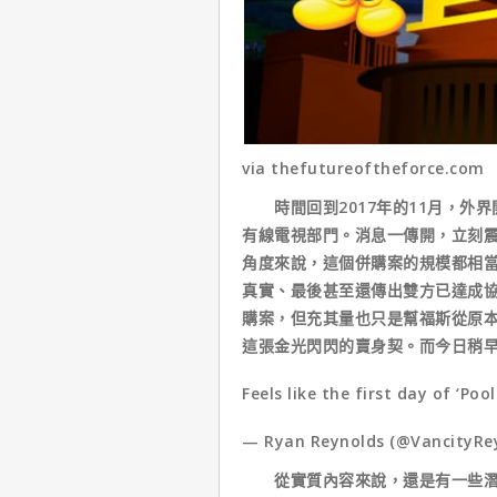
via thefutureoftheforce.com
時間回到2017年的11月，外界
有線電視部門。消息一傳開，立刻
角度來說，這個併購案的規模都相當
真實、最後甚至還傳出雙方已達成協
購案，但充其量也只是幫福斯從原本
這張金光閃閃的賣身契。而今日稍
Feels like the first day of ‘Poo
— Ryan Reynolds (@VancityRe
從實質內容來說，還是有一些潛在