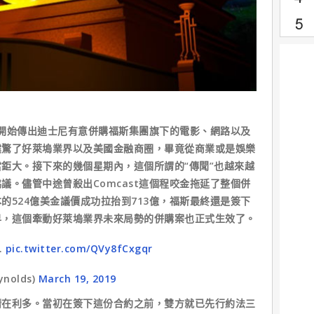
開始傳出迪士尼有意併購福斯集團旗下的電影、網路以及
震驚了好萊塢業界以及美國金融商圈，畢竟從商業或是娛樂
鉅大。接下來的幾個星期內，這個所謂的“傳聞”也越來越
議。儘管中途曾殺出Comcast這個程咬金拖延了整個併
的524億美金議價成功拉抬到713億，福斯最終還是簽下
早，這個牽動好萊塢業界未來局勢的併購案也正式生效了。
l.
pic.twitter.com/QVy8fCxgqr
ynolds)
March 19, 2019
利多。當初在簽下這份合約之前，雙方就已先行約法三