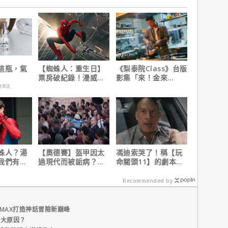
這瓶，氣
【蜘蛛人：重生日】
《梨泰院Class》台版
票房破紀錄！漫威總
影集「來！金來
裁凱文費吉說感覺很
號！」HBO Max熱血
路商店
讚！
上線
蛛人？湯
【奧德賽】盔甲因太
馮迪索哭了！稱【玩
我們有一
過現代而被詬病？導
命關頭11】的劇本是
畫。」
演克里斯多夫諾蘭親
他十年來看過最佳！
自解釋！
Recommended by
MAX打造神話冒險新巔峰
五大原因？