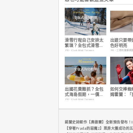
滑雪行程自己安排太
出遊只要帶
繁瑣？全包式滑雪假
色好明亮
期：出門即雪場，一
PR・Club Med Taiwan
PR・三得利健康網
價全包不怕預算爆
表！
出國花費難抓？全包
如何交棒蜘
式海島假期，一價搞
姆霍蘭：「
定食宿玩樂，省錢更
個完整的計
PR・Club Med Taiwan
省心！
諾蘭史詩鉅作【奧德賽】全新預告發布！I
【穿著Prada的惡魔2】票房大獲成功的