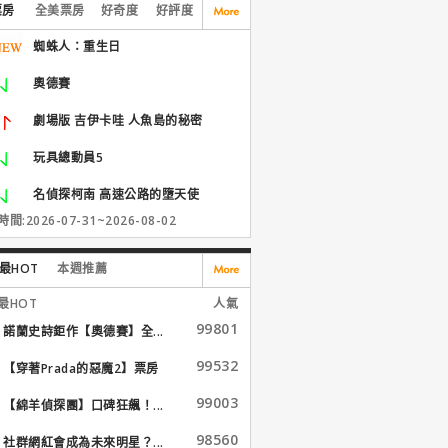
票房
全美票房
好奇度
好評度
蜘蛛人：重生日
奧德賽
劇場版 吉伊卡哇 人魚島的秘密
玩具總動員5
名偵探柯南 高速公路的墮天使
間:2026-07-31~2026-08-02
最HOT
本週推薦
最HOT
人氣
99801
諾蘭史詩鉅作【奧德賽】全...
99532
【穿著Prada的惡魔2】票房
大...
99003
【綿羊偵探團】口碑狂飆！...
98560
社群網紅會成為未來明星？...