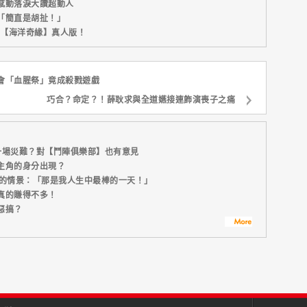
感動落淚大讚超動人
「簡直是胡扯！」
新片【海洋奇緣】真人版！
會「血腥祭」竟成殺戮遊戲
巧合？命定？！薛耿求與全道嬿接連飾演喪子之痛
一場災難？對【鬥陣俱樂部】也有意見
主角的身分出現？
峙的情景：「那是我人生中最棒的一天！」
真的賺得不多！
惡搞？