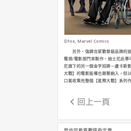
©Fox, Marvel Comics
另外，強調合家歡普級品牌的迪士
電視/電影部門來製作，迪士尼此舉
尼旗下的另一個金字招牌－盧卡斯影
大戰】的電影版權也跟著納入，但
口氣收集完整個【星際大戰】系列
您也可能喜歡這些文章