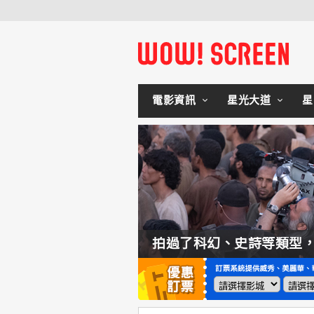
電影資訊
星光大道
星
如何交棒蜘蛛人？湯姆霍蘭：「我們有一個完整的計畫。」
拍過了科幻、史詩等類型