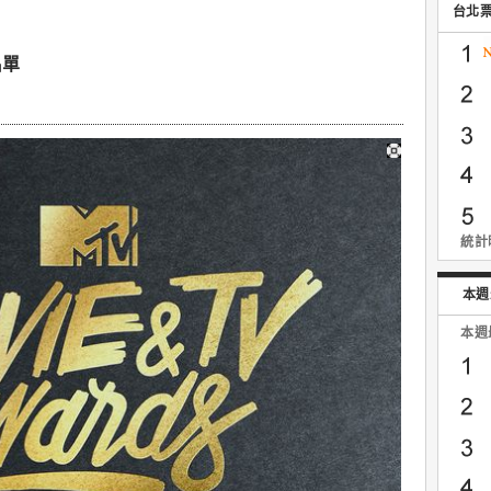
台北
名單
統計時
本週
本週