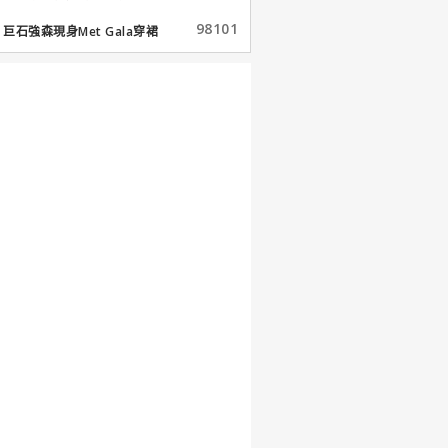
98101
巨石強森現身Met Gala穿裙
子...