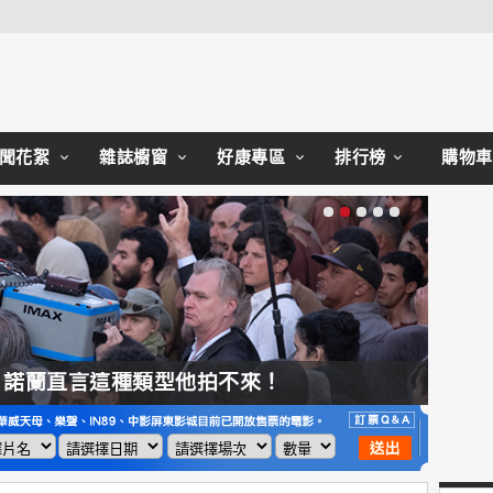
Close
聞花絮
雜誌櫥窗
好康專區
排行榜
購物車
，諾蘭直言這種類型他拍不來！