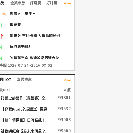
票房
全美票房
好奇度
好評度
蜘蛛人：重生日
奧德賽
劇場版 吉伊卡哇 人魚島的秘密
玩具總動員5
名偵探柯南 高速公路的墮天使
間:2026-07-31~2026-08-02
最HOT
本週推薦
最HOT
人氣
99801
諾蘭史詩鉅作【奧德賽】全...
99532
【穿著Prada的惡魔2】票房
大...
99003
【綿羊偵探團】口碑狂飆！...
98560
社群網紅會成為未來明星？...