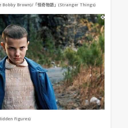
bby Brown)/「怪奇物語」(Stranger Things)
n Figures)