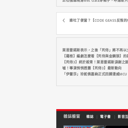
巨石強森現身Met Gala穿裙子，呼應
誰吐了便當？【CODE GEASS反叛的
萊恩雷諾斯表示，之後「死侍」將不再以
【羅根】編劇怎麼看【死侍與金鋼狼】的
【死侍3】終於殺青！萊恩雷諾斯淚謝之
噓！導演悄悄透露【死侍3】最新動向
「伊蕾莎」珍妮佛嘉納正式回歸漫威MCU
雜誌櫥窗
雜誌
|
電子書
|
影音