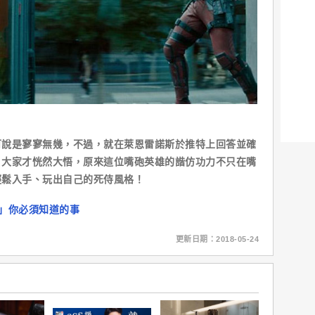
是寥寥無幾，不過，就在萊恩雷諾斯於推特上回答並確
，大家才恍然大悟，原來這位嘴砲英雄的諧仿功力不只在嘴
輕鬆入手、玩出自己的死侍風格！
」你必須知道的事
更新日期：2018-05-24