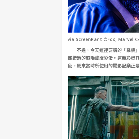
via ScreenRant ©Fox, Marvel 
不過，今天這裡要講的「羅根」彩
都錯過的超隱藏版彩蛋。這顆彩蛋
段。原來當時所使用的電影配樂正