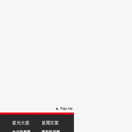
星光大道
星聞花絮