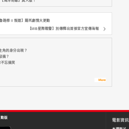
新片【海洋奇緣】真人版！
魯路修 II 叛道】賜死劇情大更動
【MIB星際戰警】別傳釋出首張官方宣傳海報
主角的身分出現？
惡搞？
餘不忘搞笑
互動版
電影資訊