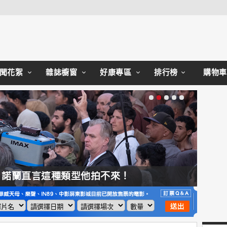
Close
聞花絮
雜誌櫥窗
好康專區
排行榜
購物車
，諾蘭直言這種類型他拍不來！