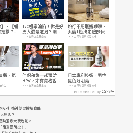
2】、【蝙
1/2機率淪陷！你是好
旅行不用瓶瓶罐罐，
時拍攝？詹
男人還是渣男？關鍵
汎倫1瓶搞定臉部保
清謠言！
在這
養！
PR・台灣癌症基金會
PR・三得利健康網路商店
這瓶，氣
伴侶和妳一起預防
日本專利技術，男性
HPV，才有資格說愛
氣色好明亮
妳！
路商店
PR・台灣癌症基金會
PR・三得利健康網路商店
Recommended by
MAX打造神話冒險新巔峰
五大原因？
感動落淚大讚超動人
「簡直是胡扯！」