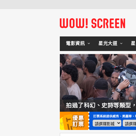
電影資訊
星光大道
星
如何交棒蜘蛛人？湯姆霍蘭：「我們有一個完整的計畫。」
拍過了科幻、史詩等類型