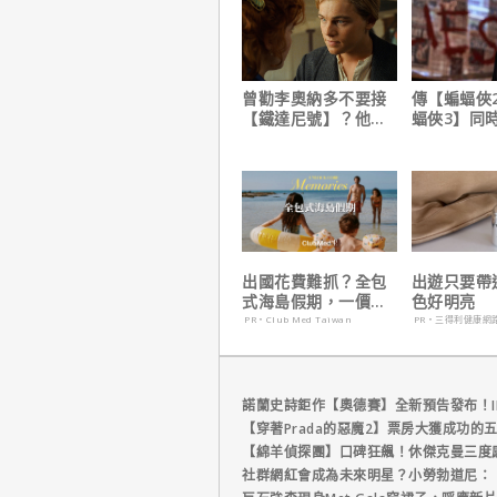
曾勸李奧納多不要接
傳【蝙蝠俠
【鐵達尼號】？他
蝠俠3】同
說：「沒人在乎船上
姆斯岡恩澄
是誰」
出國花費難抓？全包
出遊只要帶
式海島假期，一價搞
色好明亮
定食宿玩樂，省錢更
PR・Club Med Taiwan
PR・三得利健康網
省心！
諾蘭史詩鉅作【奧德賽】全新預告發布！I
【穿著Prada的惡魔2】票房大獲成功的
【綿羊偵探團】口碑狂飆！休傑克曼三度
社群網紅會成為未來明星？小勞勃道尼：