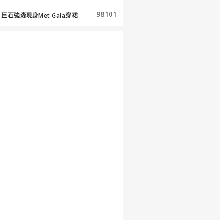
98101
巨石強森現身Met Gala穿裙
子...