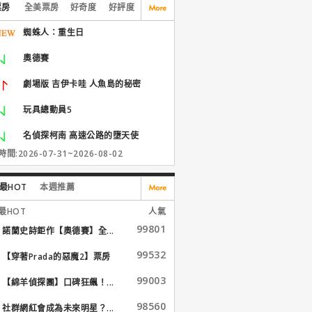
票房
全美票房
好奇度
好評度
蜘蛛人：重生日
奧德賽
劇場版 吉伊卡哇 人魚島的秘密
玩具總動員5
名偵探柯南 高速公路的墮天使
間:2026-07-31~2026-08-02
最HOT
本週推薦
最HOT
人氣
99801
諾蘭史詩鉅作【奧德賽】全...
99532
【穿著Prada的惡魔2】票房
大...
99003
【綿羊偵探團】口碑狂飆！...
98560
社群網紅會成為未來明星？...