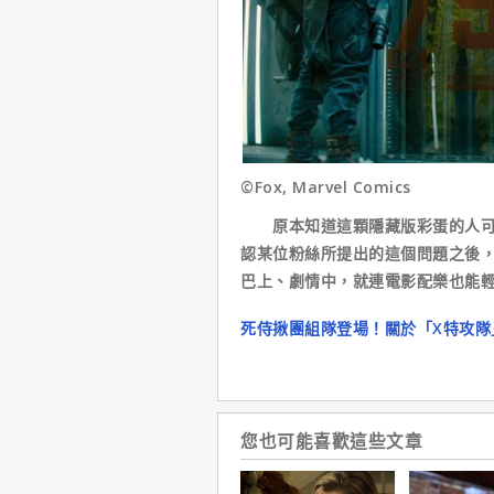
©Fox, Marvel Comics
原本知道這顆隱藏版彩蛋的人可說
認某位粉絲所提出的這個問題之後
巴上、劇情中，就連電影配樂也能
死侍揪團組隊登場！關於「X特攻隊
您也可能喜歡這些文章