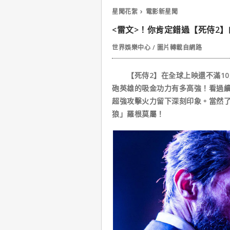
星聞花絮
電影新星聞
<雷文>！你肯定錯過【死侍2
世界娛樂中心 / 圖片轉載自網路
【死侍2】在全球上映還不滿10天
砲英雄的吸金功力有多高強！看過
超強攻擊火力留下深刻印象。當然了
狼」羅根莫屬！