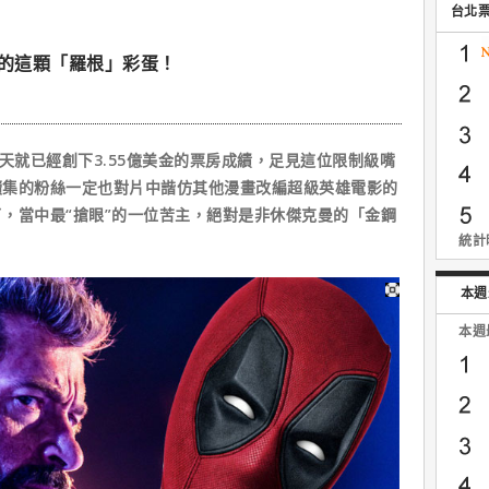
台北
】的這顆「羅根」彩蛋！
就已經創下3.55億美金的票房成績，足見這位限制級嘴
續集的粉絲一定也對片中諧仿其他漫畫改編超級英雄電影的
，當中最“搶眼”的一位苦主，絕對是非休傑克曼的「金鋼
統計時
本週
本週