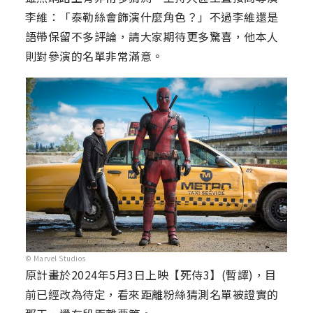
李維：「泰勒絲會飾演什麼角色？」不過李維還是
語帶保留不多評論，請大家期待更多驚喜，他本人
則對參演的名單非常滿意。
© Marvel Studios
原計畫於2024年5月3日上映【死侍3】(暫譯)，目
前已經改為待定，看來距離粉絲猜測名單被證實的