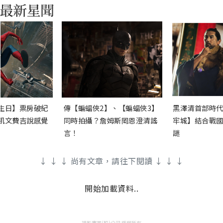
生日】票房破紀
傳【蝙蝠俠2】、【蝙蝠俠3】
黑澤清首部時代
凱文費吉說感覺
同時拍攝？詹姆斯岡恩澄清謠
牢城】結合戰國
言！
謎
↓ ↓ ↓ 尚有文章，請往下閱讀 ↓ ↓ ↓
開始加載資料..
視影實業(股)公司 版權所有