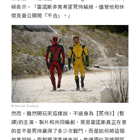
候表示，「雷諾斯非常希望死侍輸掉，儘管他和休
傑克曼公開鬧『不合』。」
© Marvel Studios
然而，雖然開玩笑這樣說，不過身為【死侍3】(暫
譯)的主演、製片和共同編劇，萊恩雷諾斯真正在意
的並不是死侍贏得了多少次戰鬥，而是如何將這個
故事說好。而對導演李維來說，能讓兩位英雄明星