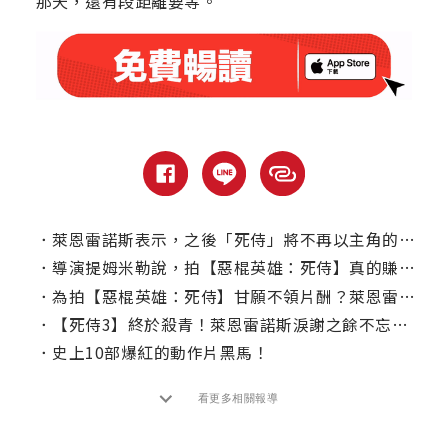
那天，還有段距離要等。
．
萊恩雷諾斯表示，之後「死侍」將不再以主角的身分出現？
．
導演提姆米勒說，拍【惡棍英雄：死侍】真的賺得不多！
．
為拍【惡棍英雄：死侍】甘願不領片酬？萊恩雷諾斯曝草創心情
．
【死侍3】終於殺青！萊恩雷諾斯淚謝之餘不忘搞笑
．
史上10部爆紅的動作片黑馬！
看更多相關報導