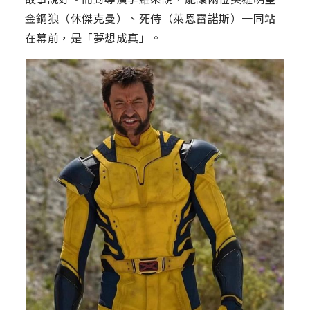
金鋼狼（休傑克曼）、死侍（萊恩雷諾斯）一同站
在幕前，是「夢想成真」。