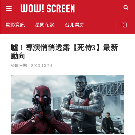
電影資訊
星聞花絮
台北票房
噓！導演悄悄透露【死侍3】最新
動向
發佈日期：2023-10-24