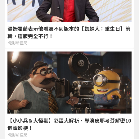
湯姆霍蘭表示他看過不同版本的【蜘蛛人：重生日】剪
輯，這版完全不行！
電影新星聞
【小小兵＆大怪獸】彩蛋大解析、導演皮耶考芬解密10
個電影梗！
電影新星聞