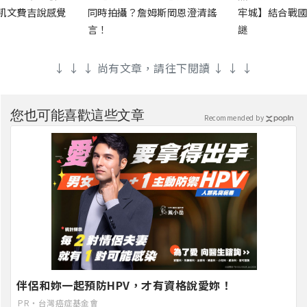
凱文費吉說感覺
同時拍攝？詹姆斯岡恩澄清謠
牢城】結合戰國
言！
謎
↓ ↓ ↓ 尚有文章，請往下閱讀 ↓ ↓ ↓
您也可能喜歡這些文章
Recommended by
伴侶和妳一起預防HPV，才有資格說愛妳！
PR・台灣癌症基金會