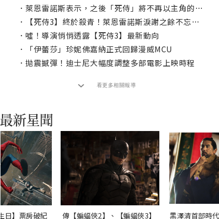
．
萊恩雷諾斯表示，之後「死侍」將不再以主角的身分出現？
．
【死侍3】終於殺青！萊恩雷諾斯淚謝之餘不忘搞笑
．
噓！導演悄悄透露【死侍3】最新動向
．
「伊蕾莎」珍妮佛嘉納正式回歸漫威MCU
．
拋震撼彈！迪士尼大幅度調整多部電影上映時程
看更多相關報導
生日】票房破紀
傳【蝙蝠俠2】、【蝙蝠俠3】
黑澤清首部時代