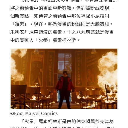
將之前預告中的畫面重新剪輯，但卻被粉絲發現一
個新亮點－死侍管之前預告中那位神祕小屁孩叫
「羅素」。現在，熟悉漫畫的粉絲則是大膽猜測，
朱利安丹尼森飾演的羅素，十之八九應該就是漫畫
中的變種人「火拳」羅素柯林斯。
©Fox, Marvel Comics
「火拳」羅素柯林斯是由鮑伯萊頓與傑克森葛