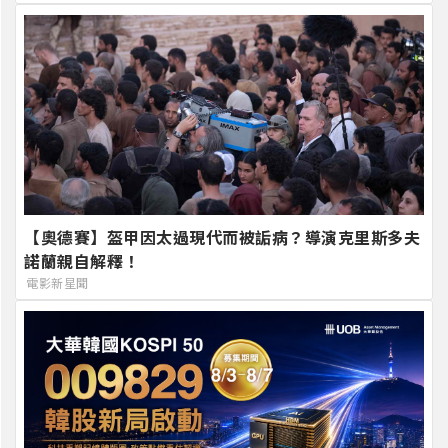
【奧德賽】盔甲因太過現代而被詬病？導演克里斯多夫
諾蘭親自解釋！
電影新星聞