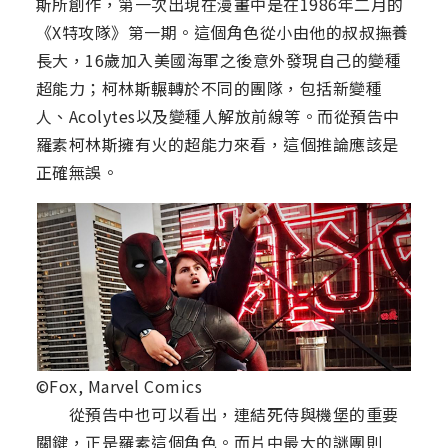
斯所創作，第一次出現在漫畫中是在1986年二月的
《X特攻隊》第一期。這個角色從小由他的叔叔撫養
長大，16歲加入美國海軍之後意外發現自己的變種
超能力；柯林斯輾轉於不同的團隊，包括新變種
人、Acolytes以及變種人解放前線等。而從預告中
羅素柯林斯擁有火的超能力來看，這個推論應該是
正確無誤。
©Fox, Marvel Comics
從預告中也可以看出，連結死侍與機堡的重要
關鍵，正是羅素這個角色。而片中最大的謎團則