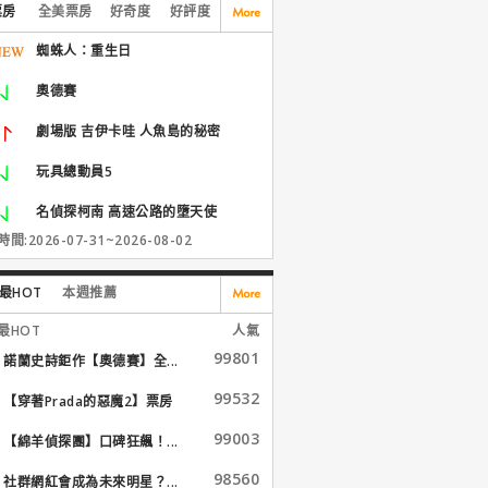
票房
全美票房
好奇度
好評度
蜘蛛人：重生日
奧德賽
劇場版 吉伊卡哇 人魚島的秘密
玩具總動員5
名偵探柯南 高速公路的墮天使
間:2026-07-31~2026-08-02
最HOT
本週推薦
最HOT
人氣
99801
諾蘭史詩鉅作【奧德賽】全...
99532
【穿著Prada的惡魔2】票房
大...
99003
【綿羊偵探團】口碑狂飆！...
98560
社群網紅會成為未來明星？...