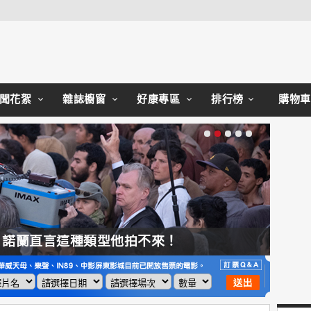
Close
聞花絮
雜誌櫥窗
好康專區
排行榜
購物車
，諾蘭直言這種類型他拍不來！