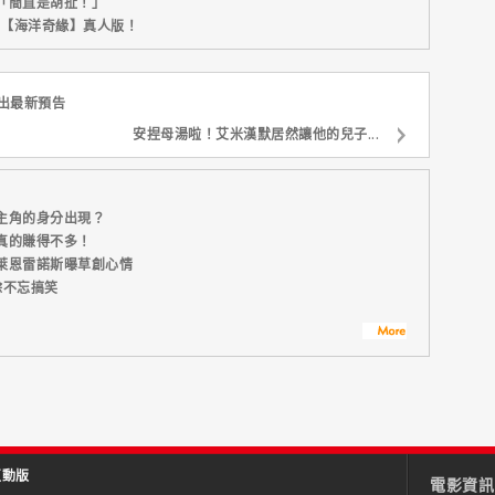
「簡直是胡扯！」
新片【海洋奇緣】真人版！
出最新預告
安捏母湯啦！艾米漢默居然讓他的兒子...
主角的身分出現？
真的賺得不多！
萊恩雷諾斯曝草創心情
餘不忘搞笑
互動版
電影資訊