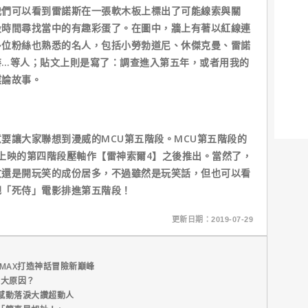
可以看到雷諾斯在一張軟木板上標出了可能線索與關
段時間尋找當中的有趣彩蛋了。在圖中，牆上有著以紅線連
多位粉絲也熟悉的名人，包括小勞勃道尼、休傑克曼、雷諾
特…等人；貼文上則是寫了：調查進入第五年，或者用我的
謀論故事。
讓大家聯想到漫威的MCU第五階段。MCU第五階段的
1月上映的第四階段壓軸作【雷神索爾4】之後推出。當然了，
文還是開玩笑的成份居多，不過雖然是玩笑話，但也可以看
把「死侍」電影排進第五階段！
更新日期：2019-07-29
MAX打造神話冒險新巔峰
五大原因？
感動落淚大讚超動人