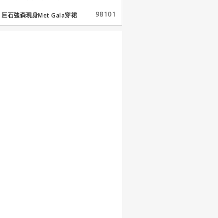
98101
巨石強森現身Met Gala穿裙
子...