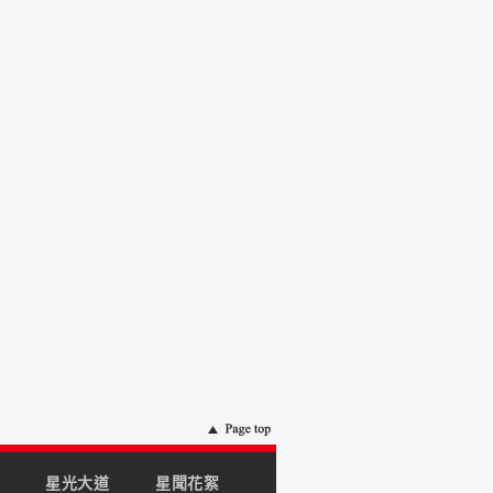
星光大道
星聞花絮