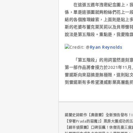
在這張五週年洩密紀念圖上，我們
係，單是這張圖就夠粉絲們花上一
結的各個推理線索，上面則是貼上
斯的老婆布蕾克萊芙莉以及貝蒂懷
說法是第五階段。重點是，我愛陰
Credit: @
Ryan Reynolds
「第五階段」的用詞當然是刻意要
第一部作品將會接力於2021年1
雷諾斯向來惡搞是無極限，這則貼
到雷諾斯有多希望漫威影業高層能
諾蘭史詩鉅作【奧德賽】全新預告發布！I
【穿著Prada的惡魔2】票房大獲成功的
【綿羊偵探團】口碑狂飆！休傑克曼三度