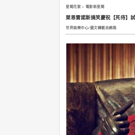
星聞花絮
電影新星聞
萊恩雷諾斯搞笑慶祝【死侍】試
世界娛樂中心/圖文轉載自網路