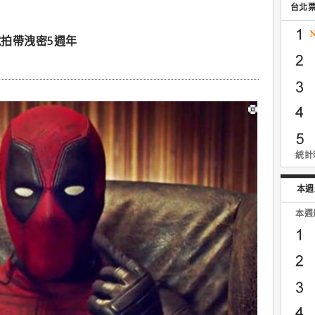
台北
拍帶洩密5週年
統計時
本週
本週