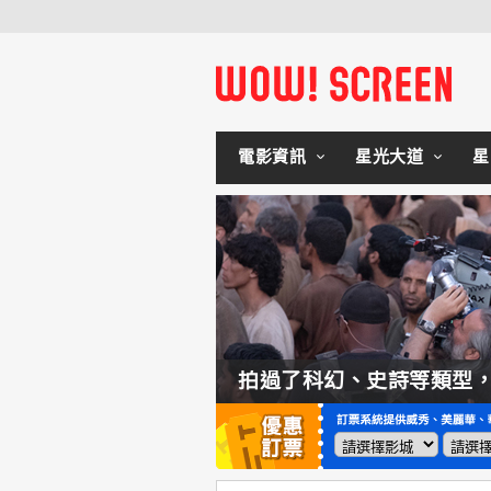
電影資訊
星光大道
星
如何交棒蜘蛛人？湯姆霍蘭：「我們有一個完整的計畫。」
拍過了科幻、史詩等類型