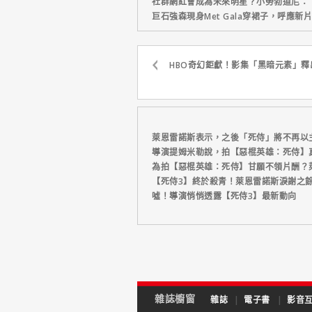
社群網紅會成為未來明星？小勞勃道尼：
巨石強森現身Met Gala穿裙子，呼應
HBO奇幻鉅獻！影集「黑暗元素」釋
萊恩雷諾斯表示，之後「死侍」將不再以
導演提姆米勒說，拍【惡棍英雄：死侍】
為拍【惡棍英雄：死侍】甘願不領片酬？
【死侍3】終於殺青！萊恩雷諾斯淚謝之
噓！導演悄悄透露【死侍3】最新動向
雜誌櫥窗
雜誌
|
電子書
|
影音