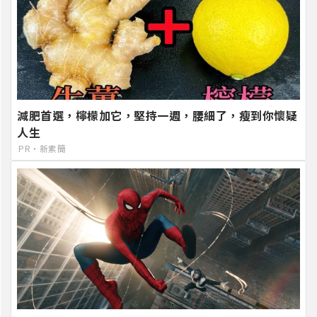
減肥首選，檸檬加它，堅持一週，腰細了，瘦到你懷疑
人生
PR・新素簡