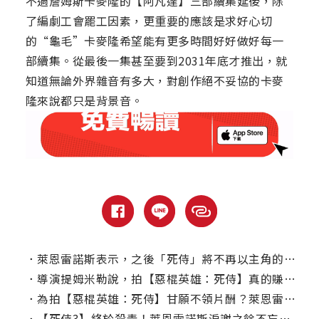
不過詹姆斯卡麥隆的【阿凡達】三部續集延後，除
了編劇工會罷工因素，更重要的應該是求好心切
的“龜毛”卡麥隆希望能有更多時間好好做好每一
部續集。從最後一集甚至要到2031年底才推出，就
知道無論外界雜音有多大，對創作絕不妥協的卡麥
隆來說都只是背景音。
．
萊恩雷諾斯表示，之後「死侍」將不再以主角的身分出現？
．
導演提姆米勒說，拍【惡棍英雄：死侍】真的賺得不多！
．
為拍【惡棍英雄：死侍】甘願不領片酬？萊恩雷諾斯曝草創心情
．
【死侍3】終於殺青！萊恩雷諾斯淚謝之餘不忘搞笑