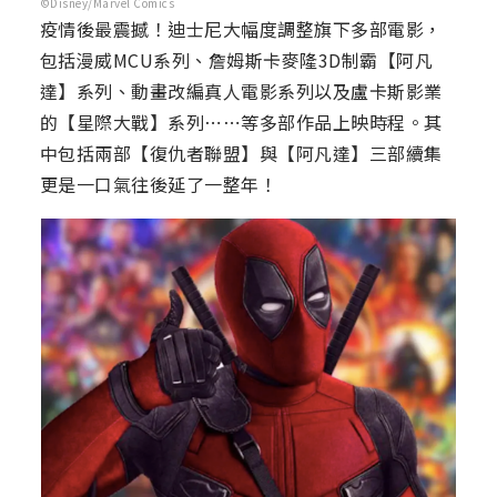
©Disney/Marvel Comics
疫情後最震撼！迪士尼大幅度調整旗下多部電影，
包括漫威MCU系列、詹姆斯卡麥隆3D制霸【阿凡
達】系列、動畫改編真人電影系列以及盧卡斯影業
的【星際大戰】系列⋯⋯等多部作品上映時程。其
中包括兩部【復仇者聯盟】與【阿凡達】三部續集
更是一口氣往後延了一整年！