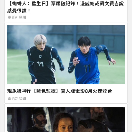
【蜘蛛人：重生日】票房破紀錄！漫威總裁凱文費吉說
感覺很讚！
電影新星聞
現象級神作【藍色監獄】真人版電影8月火速登台
電影新星聞