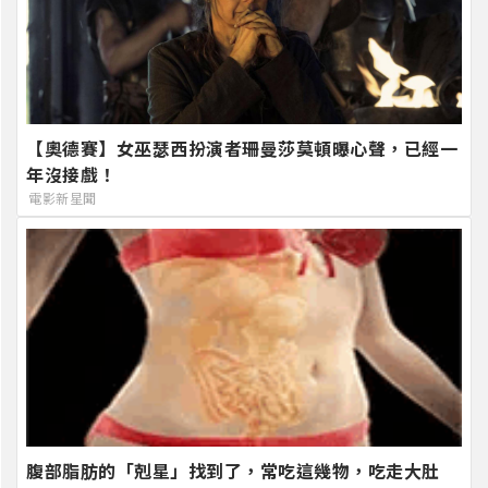
【奧德賽】女巫瑟西扮演者珊曼莎莫頓曝心聲，已經一
年沒接戲！
電影新星聞
腹部脂肪的「剋星」找到了，常吃這幾物，吃走大肚