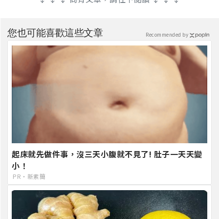
您也可能喜歡這些文章
Recommended by
起床就先做件事，沒三天小腹就不見了! 肚子一天天變
小！
PR・新素簡