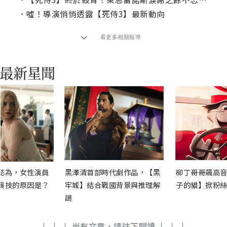
．
噓！導演悄悄透露【死侍3】最新動向
看更多相關報導
認為，女性演員
黑澤清首部時代劇作品，【黑
柳丁哥哥飆高音
演技的原因是？
牢城】結合戰國背景與推理解
子的貓】掀粉絲
謎
↓ ↓ ↓ 尚有文章，請往下閱讀 ↓ ↓ ↓