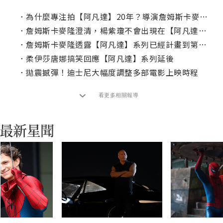
．
為什麼專注拍【阿凡達】20年？導演詹姆斯卡麥隆表示，不是只為了賺錢！
．
詹姆斯卡麥隆澄清，楊紫瓊不會出現在【阿凡達】第三集！
．
詹姆斯卡麥隆透露【阿凡達】系列已經計畫到第七部！
．
柔伊莎唐娜搞笑回應【阿凡達】系列延後
．
拋震撼彈！迪士尼大幅度調整多部電影上映時程
看更多相關報導