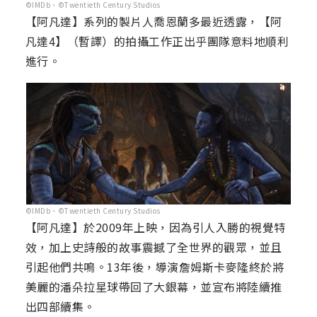
©IMDb、©Twentieth Century Studios
【阿凡達】系列的製片人喬恩蘭多最近透露，【阿
凡達4】（暫譯）的拍攝工作正出乎團隊意料地順利
進行。
©IMDb、©Twentieth Century Studios
【阿凡達】於2009年上映，因為引人入勝的視覺特
效，加上史詩般的故事震撼了全世界的觀眾，並且
引起他們共鳴。13年後，導演詹姆斯卡麥隆終於將
美麗的潘朵拉星球帶回了大銀幕，並宣布將陸續推
出四部續集。