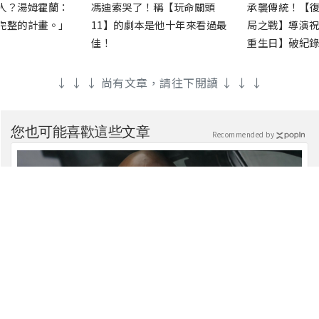
人？湯姆霍蘭：
馮迪索哭了！稱【玩命關頭
承襲傳統！【復
完整的計畫。」
11】的劇本是他十年來看過最
局之戰】導演祝
佳！
重生日】破紀錄
↓ ↓ ↓ 尚有文章，請往下閱讀 ↓ ↓ ↓
您也可能喜歡這些文章
Recommended by
馮迪索哭了！稱【玩命關頭11】的劇本是他十年來看過