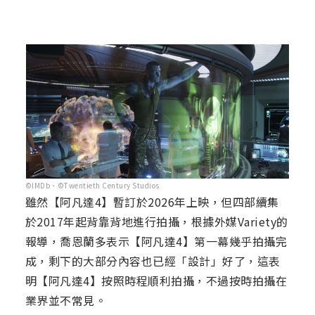
©IMDb、©Twentieth Century Studios
雖然【阿凡達4】暫訂於2026年上映，但四部續集
於2017年起背靠背地進行拍攝，根據外媒Variety的
報導，喬恩蘭多表示【阿凡達4】第一幕幾乎拍攝完
成，剩下的大部分內容也已經「設計」好了，這表
明【阿凡達4】按照時程順利拍攝，不過按時拍攝在
業界並不常見。