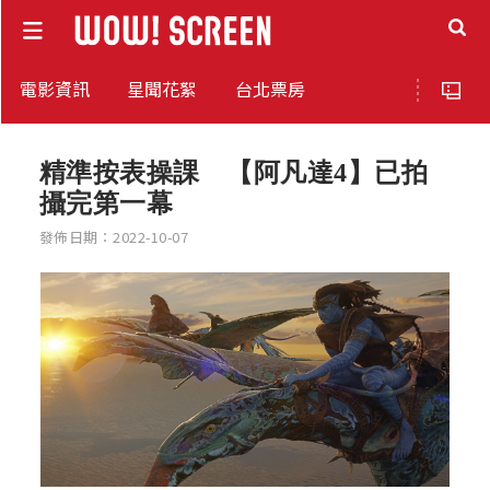
電影資訊
星聞花絮
台北票房
精準按表操課 【阿凡達4】已拍
攝完第一幕
發佈日期：2022-10-07