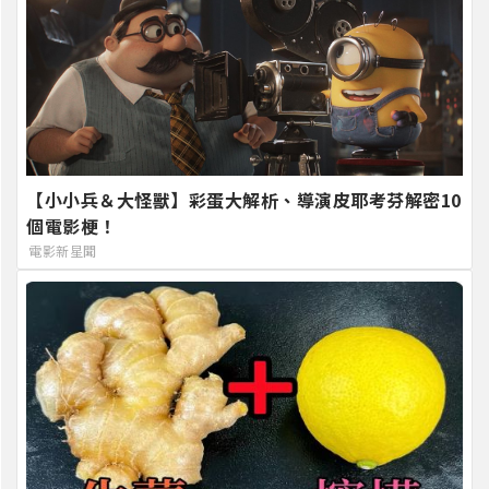
【小小兵＆大怪獸】彩蛋大解析、導演皮耶考芬解密10
個電影梗！
電影新星聞