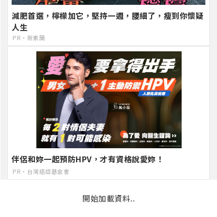
減肥首選，檸檬加它，堅持一週，腰細了，瘦到你懷疑
人生
PR・新素簡
伴侶和妳一起預防HPV，才有資格說愛妳！
PR・台灣癌症基金會
開始加載資料..