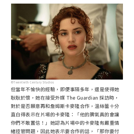
©Twentieth Century Studios
但當年不愉快的經驗，即便事隔多年，還是使得她
耿耿於懷，她在接受外媒 The Guardian 採訪時，
對於是否願意再和詹姆斯卡麥隆合作，溫絲蕾十分
直白得表示在片場的卡麥隆：「他的脾氣真的會讓
你們不敢置信！」她認為片場中的卡麥隆有嚴重情
緒控管問題，因此她表示要合作的話，「那你要付