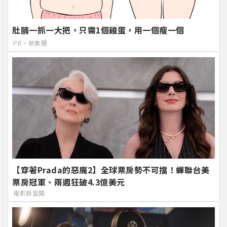
肚腩一抓一大把，只需1個雞蛋，用一個瘦一個
PR・新素簡
【穿著Prada的惡魔2】全球票房勢不可擋！蟬聯台美
票房冠軍、兩週狂破4.3億美元
電影新星聞