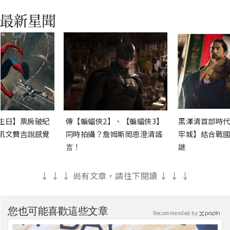
生日】票房破紀
傳【蝙蝠俠2】、【蝙蝠俠3】
黑澤清首部時代
凱文費吉說感覺
同時拍攝？詹姆斯岡恩澄清謠
牢城】結合戰國
言！
謎
↓ ↓ ↓ 尚有文章，請往下閱讀 ↓ ↓ ↓
您也可能喜歡這些文章
Recommended by