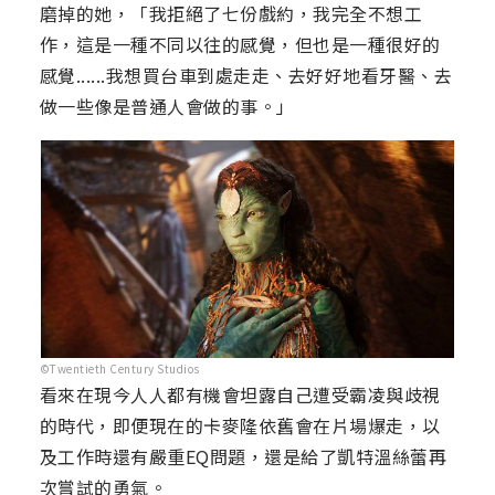
磨掉的她，「我拒絕了七份戲約，我完全不想工
作，這是一種不同以往的感覺，但也是一種很好的
感覺......我想買台車到處走走、去好好地看牙醫、去
做一些像是普通人會做的事。」
©Twentieth Century Studios
看來在現今人人都有機會坦露自己遭受霸凌與歧視
的時代，即便現在的卡麥隆依舊會在片場爆走，以
及工作時還有嚴重EQ問題，還是給了凱特溫絲蕾再
次嘗試的勇氣。