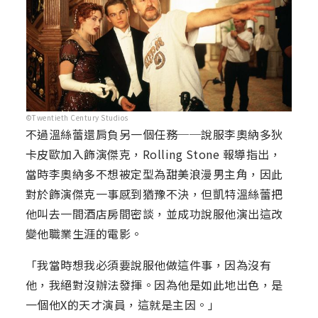
©Twentieth Century Studios
不過溫絲蕾還肩負另一個任務──說服李奧納多狄
卡皮歐加入飾演傑克，Rolling Stone 報導指出，
當時李奧納多不想被定型為甜美浪漫男主角，因此
對於飾演傑克一事感到猶豫不決，但凱特溫絲蕾把
他叫去一間酒店房間密談，並成功說服他演出這改
變他職業生涯的電影。
「我當時想我必須要說服他做這件事，因為沒有
他，我絕對沒辦法發揮。因為他是如此地出色，是
一個他X的天才演員，這就是主因。」