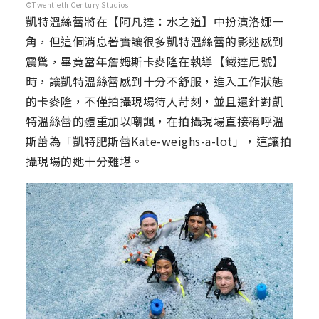
©Twentieth Century Studios
凱特溫絲蕾將在【阿凡達：水之道】中扮演洛娜一
角，但這個消息著實讓很多凱特溫絲蕾的影迷感到
震驚，畢竟當年詹姆斯卡麥隆在執導【鐵達尼號】
時，讓凱特溫絲蕾感到十分不舒服，進入工作狀態
的卡麥隆，不僅拍攝現場待人苛刻，並且還針對凱
特溫絲蕾的體重加以嘲諷，在拍攝現場直接稱呼溫
斯蕾為「凱特肥斯蕾Kate-weighs-a-lot」，這讓拍
攝現場的她十分難堪。