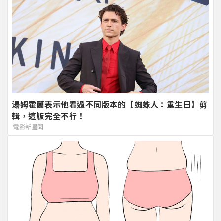
湯姆霍蘭表示他看過不同版本的【蜘蛛人：重生日】剪
輯，這版完全不行！
電影新星聞