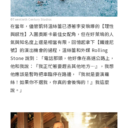
©Twentieth Century Studios
在當年，儘管凱特溫絲蕾已憑著李安執導的【理性
與感性】入圍奧斯卡最佳女配角，但在好萊塢的人
氣與知名度上還是相當有限，回憶起拿下【鐵達尼
號】的演出機會的過程，溫絲蕾和外媒 Rolling
Stone 說到：「電話那頭，他好像在高速公路上，
他和我說：『我正忙著要趕去其他地方…』，我想
他應該是暫時把車臨停在路邊，『我就是要演蘿
絲！如果你不選我，你真的會後悔的！』我這麼
說。」