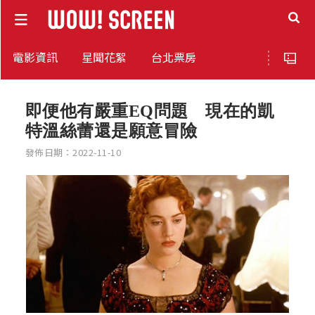
電影資訊
星聞花絮
台北票房
即便他有嚴重EQ問題 現在的凱
特溫絲蕾還是願意冒險
發佈日期：2022-11-10