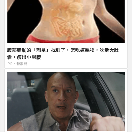
腹部脂肪的「剋星」找到了，常吃這幾物，吃走大肚
囊，瘦出小蠻腰
PR・新素簡