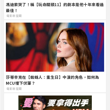
馮迪索哭了！稱【玩命關頭11】的劇本是他十年來看過
最佳！
電影新星聞
莎蒂辛克在【蜘蛛人：重生日】中演的角色，如何為
MCU埋下伏筆？
電影新星聞