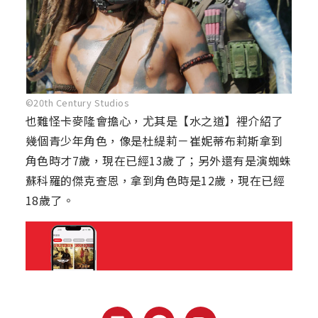
©20th Century Studios
也難怪卡麥隆會擔心，尤其是【水之道】裡介紹了
幾個青少年角色，像是杜緹莉－崔妮蒂布莉斯拿到
角色時才7歲，現在已經13歲了；另外還有是演蜘蛛
蘇科羅的傑克查恩，拿到角色時是12歲，現在已經
18歲了。