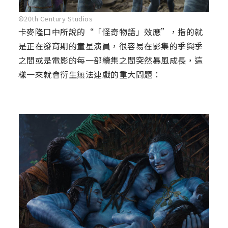
©20th Century Studios
卡麥隆口中所說的“「怪奇物語」效應”，指的就
是正在發育期的童星演員，很容易在影集的季與季
之間或是電影的每一部續集之間突然暴風成長，這
樣一來就會衍生無法連戲的重大問題：