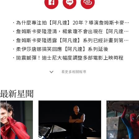
．
為什麼專注拍【阿凡達】20年？導演詹姆斯卡麥隆表示，不是只為了賺錢！
．
詹姆斯卡麥隆澄清，楊紫瓊不會出現在【阿凡達】第三集！
．
詹姆斯卡麥隆透露【阿凡達】系列已經計畫到第七部！
．
柔伊莎唐娜搞笑回應【阿凡達】系列延後
．
拋震撼彈！迪士尼大幅度調整多部電影上映時程
看更多相關報導