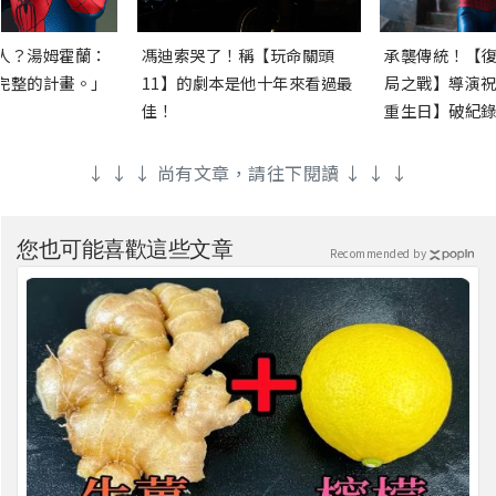
人？湯姆霍蘭：
馮迪索哭了！稱【玩命關頭
承襲傳統！【復
完整的計畫。」
11】的劇本是他十年來看過最
局之戰】導演祝
佳！
重生日】破紀錄
↓ ↓ ↓ 尚有文章，請往下閱讀 ↓ ↓ ↓
您也可能喜歡這些文章
Recommended by