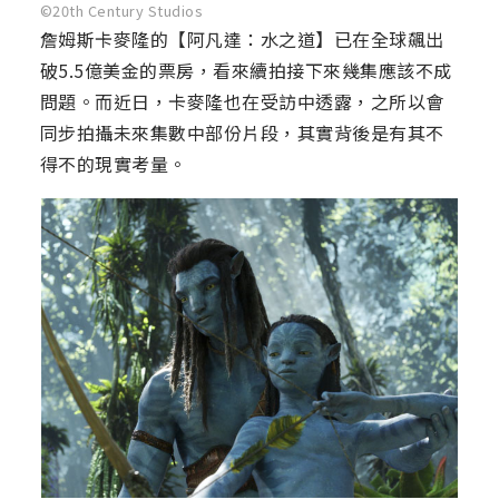
©20th Century Studios
詹姆斯卡麥隆的【阿凡達：水之道】已在全球飆出
破5.5億美金的票房，看來續拍接下來幾集應該不成
問題。而近日，卡麥隆也在受訪中透露，之所以會
同步拍攝未來集數中部份片段，其實背後是有其不
得不的現實考量。