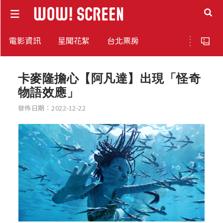
電影資訊
星聞花絮
台北票房
卡麥隆擔心【阿凡達】出現「怪奇
物語效應」
發佈日期：2022-12-22