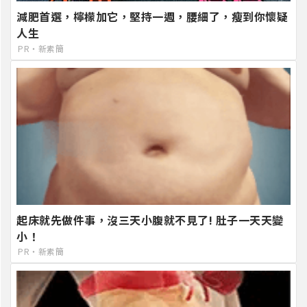
減肥首選，檸檬加它，堅持一週，腰細了，瘦到你懷疑
人生
PR・新素簡
起床就先做件事，沒三天小腹就不見了! 肚子一天天變
小！
PR・新素簡