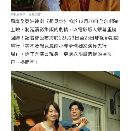
©車庫娛樂｜三鳳製作
風靡全亞洲神劇《想見你》將於12月30日全台戲院
上映，將延續影集版的劇情，以電影版大銀幕重磅
回歸！記者會公布將於12月23日至25日耶誕節期間
舉行「等不及想見鳳南小隊全球獨家演員先行
場」，除了有演員現身，更贈送限量週邊的場次，
已一掃而空！