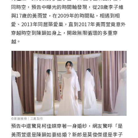
同時空，預告中曝光的時間軸發現，從28歲李子維
與17歲的黃雨萱，在2009年的時間點，相遇到相
愛、2013年同居築愛巢，直到2017年黃雨萱竟意外
穿越時空到陳韻如身上，開啟無限循環的多重穿
越。
©車庫娛樂｜三鳳製作
預告中還驚見柯佳嬿穿著一身婚紗，網友驚呼「是
黃雨萱還是陳韻如要結婚？新郎是莫俊傑還是李子