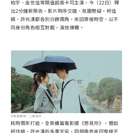
柏宇、金世佳等顏值超高卡司主演，今（22日）釋
出2分鐘新預告，影片時序交錯、氛圍懸疑，柯佳
嬿、許光漢都各別分飾兩角，來回穿梭時空，以不
同身份角色相互對戲，演技爆棚。
©車庫娛樂｜三鳳製作
耗時兩年打造，全新續篇電影版《想見你》，猶如
柯佳嬿、許光漢的多重宇宙，四個角色來回穿梭不