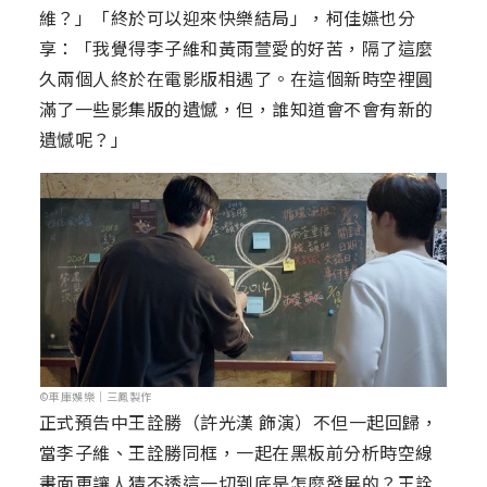
維？」「終於可以迎來快樂結局」，柯佳嬿也分
享：「我覺得李子維和黃雨萱愛的好苦，隔了這麼
久兩個人終於在電影版相遇了。在這個新時空裡圓
滿了一些影集版的遺憾，但，誰知道會不會有新的
遺憾呢？」
©車庫娛樂｜三鳳製作
正式預告中王詮勝（許光漢 飾演）不但一起回歸，
當李子維、王詮勝同框，一起在黑板前分析時空線
畫面更讓人猜不透這一切到底是怎麼發展的？王詮