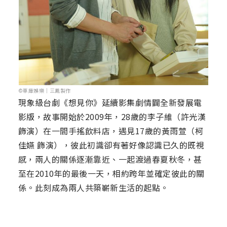
©車庫娛樂｜三鳳製作
現象級台劇《想見你》延續影集劇情闢全新發展電
影版，故事開始於2009年，28歲的李子維（許光漢
飾演）在一間手搖飲料店，遇見17歲的黃雨萱（柯
佳嬿 飾演），彼此初識卻有著好像認識已久的既視
感，兩人的關係逐漸靠近、一起渡過春夏秋冬，甚
至在2010年的最後一天，相約跨年並確定彼此的關
係。此刻成為兩人共築嶄新生活的起點。