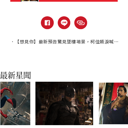
．
【想見你】最新預告驚見墜樓場景，柯佳嬿淚喊：怎麼努力都無法改變？