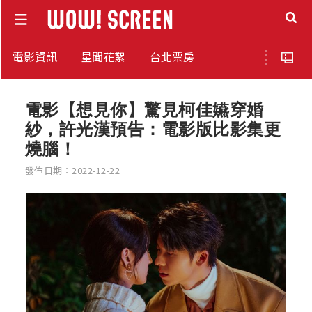
電影資訊
星聞花絮
台北票房
電影【想見你】驚見柯佳嬿穿婚
紗，許光漢預告：電影版比影集更
燒腦！
發佈日期：2022-12-22