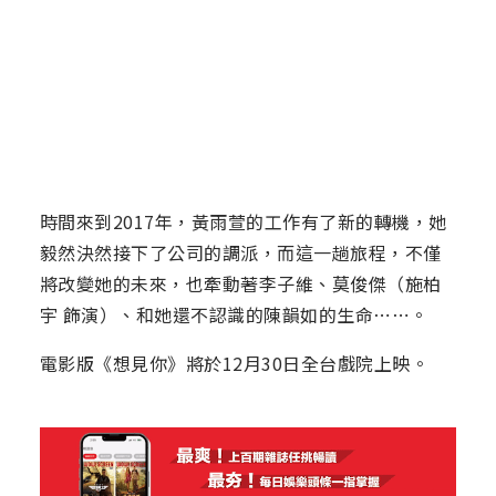
時間來到2017年，黃雨萱的工作有了新的轉機，她
毅然決然接下了公司的調派，而這一趟旅程，不僅
將改變她的未來，也牽動著李子維、莫俊傑（施柏
宇 飾演）、和她還不認識的陳韻如的生命⋯⋯。
電影版《想見你》將於12月30日全台戲院上映。