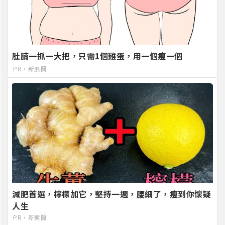
肚腩一抓一大把，只需1個雞蛋，用一個瘦一個
PR・新素簡
減肥首選，檸檬加它，堅持一週，腰細了，瘦到你懷疑
人生
PR・新素簡