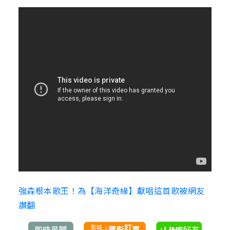
強森根本歌王！為【海洋奇緣】獻唱這首歌被網友
讚翻