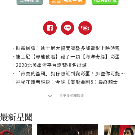
．
拋震撼彈！迪士尼大幅度調整多部電影上映時程
．
迪士尼【尋龍使者】藏了一顆【海洋奇緣】彩蛋
．
2020北美串流平台瀏覽排名出爐
．
「寂寞的基哥」狗仔照紅到變彩蛋！那些你可能沒注意到的電影彩蛋
．
神秘守護者現身！今晚【變形金剛5：最終騎士】電視首播
看更多相關報導