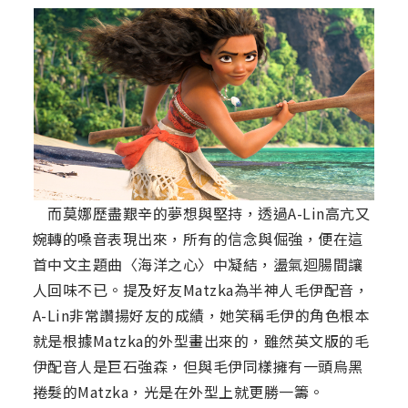
而莫娜歷盡艱辛的夢想與堅持，透過A-Lin高亢又
婉轉的嗓音表現出來，所有的信念與倔強，便在這
首中文主題曲〈海洋之心〉中凝結，盪氣迴腸間讓
人回味不已。提及好友Matzka為半神人毛伊配音，
A-Lin非常讚揚好友的成績，她笑稱毛伊的角色根本
就是根據Matzka的外型畫出來的，雖然英文版的毛
伊配音人是巨石強森，但與毛伊同樣擁有一頭烏黑
捲髮的Matzka，光是在外型上就更勝一籌。