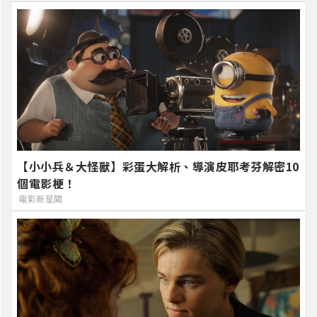
【小小兵＆大怪獸】彩蛋大解析、導演皮耶考芬解密10
個電影梗！
電影新星聞