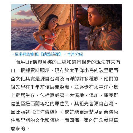
‧更多電影劇照【請點這裡】
‧本片介紹
而A-Lin稱與莫娜的血統和背景相近的說法其來有
自，根據資料顯示，現存於太平洋小島的玻里尼西
亞文化其實是源自台灣及南洋的許多種族，他們的
祖先早在千年前便展開探險，並逐步在太平洋小島
上定居生存，包括夏威夷、大溪地、湯加、庫克群
島甚至紐西蘭等地的原住民，其祖先皆源自台灣。
因此藉著《海洋奇緣》，或許能更清楚見到台灣原
住民早期的文化和傳統，而四海一家的理念就是這
麼來的。