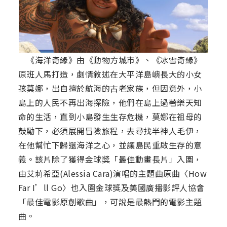
《海洋奇緣》由《動物方城市》、《冰雪奇緣》
原班人馬打造，劇情敘述在大平洋島嶼長大的小女
孩莫娜，出自擅於航海的古老家族，但因意外，小
島上的人民不再出海探險，他們在島上過著樂天知
命的生活，直到小島發生生存危機，莫娜在祖母的
鼓勵下，必須展開冒險旅程，去尋找半神人毛伊，
在他幫忙下歸還海洋之心，並讓島民重啟生存的意
義。該片除了獲得金球獎「最佳動畫長片」入圍，
由艾莉希亞(Alessia Cara)演唱的主題曲原曲〈How
Far I’ll Go〉也入圍金球獎及美國廣播影評人協會
「最佳電影原創歌曲」，可說是最熱門的電影主題
曲。