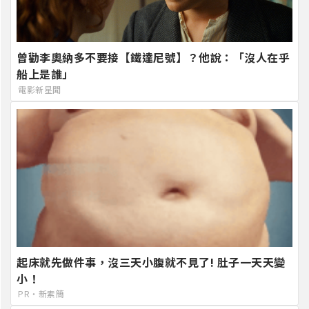
曾勸李奧納多不要接【鐵達尼號】？他說：「沒人在乎
船上是誰」
電影新星聞
起床就先做件事，沒三天小腹就不見了! 肚子一天天變
小！
PR・新素簡