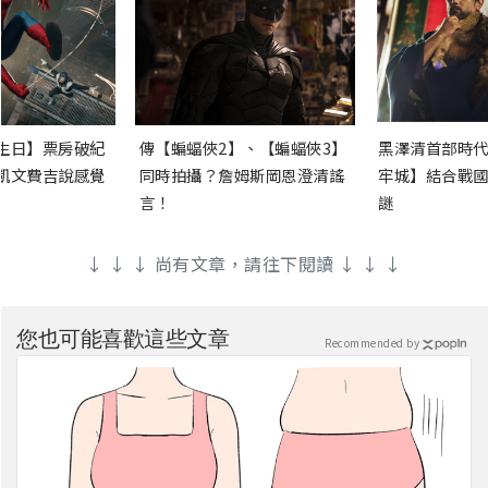
生日】票房破紀
傳【蝙蝠俠2】、【蝙蝠俠3】
黑澤清首部時代
凱文費吉說感覺
同時拍攝？詹姆斯岡恩澄清謠
牢城】結合戰國
言！
謎
↓ ↓ ↓ 尚有文章，請往下閱讀 ↓ ↓ ↓
您也可能喜歡這些文章
Recommended by