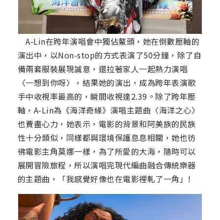
A-Lin在跨年演唱會中獨佔鰲頭，她在倒數壓軸的
演出中，以Non-stop的方式表演了50分鐘，除了自
備兩套服裝展現誠意，還拉著家人一起熱力演唱
〈一想到你呀〉，結果她的演出，成為跨年表演歌
手中收視率最高的，瞬間收視達2.39。除了跨年壓
軸，A-Lin為《海洋奇緣》演唱主題曲〈海洋之心〉
也費盡心力，她表示，電影的背景和阿美族的民族
性十分類似，同樣都與環境保護息息相關，她也彷
彿電影主角莫娜一樣，為了所愛的大海，隨時可以
展開冒險旅程，所以演唱完現代編曲融合傳統樂器
的主題曲，「我感覺好像也在電影裡軋了一角」!