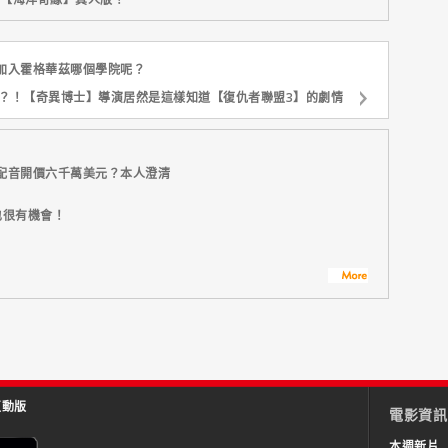
加入霍格華茲哪個學院呢？
？！【奇異博士】導演居然是這樣知道【復仇者聯盟3】的劇情
配音開價六千萬美元？本人澄清
也很有機會！
互動版
電影資訊
本週新片