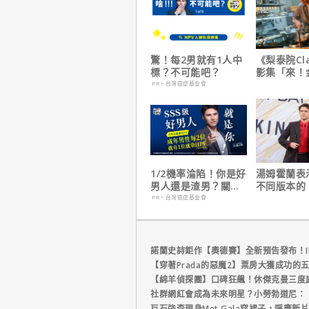
驚！每2男就有1人中
《梨泰院Cl
標？不可能吧？
影集「來！
號！」HBO
PR・台灣癌症基金會
上線
1/2機率淪陷！你是好
湯姆霍蘭表
男人還是渣男？關鍵
不同版本的
在這
人：重生日
PR・台灣癌症基金會
這版完全不
諾蘭史詩鉅作【奧德賽】全新預告發布！I
【穿著Prada的惡魔2】票房大獲成功的
【綿羊偵探團】口碑狂飆！休傑克曼三度
社群網紅會成為未來明星？小勞勃道尼：
巨石強森現身Met Gala穿裙子，呼應