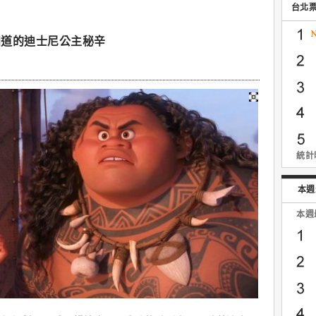
台北
知道的迪士尼公主秘辛
統計時
本週
本週