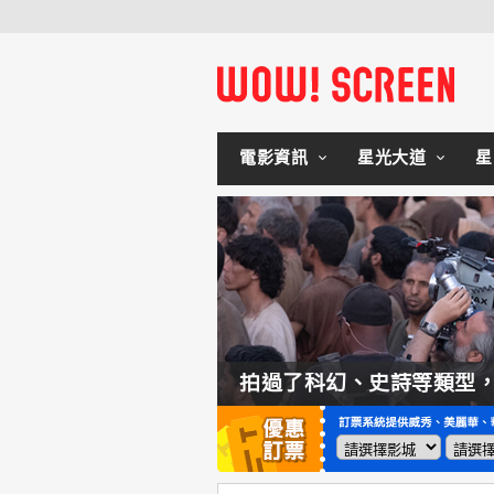
電影資訊
星光大道
星
如何交棒蜘蛛人？湯姆霍蘭：「我們有一個完整的計畫。」
拍過了科幻、史詩等類型