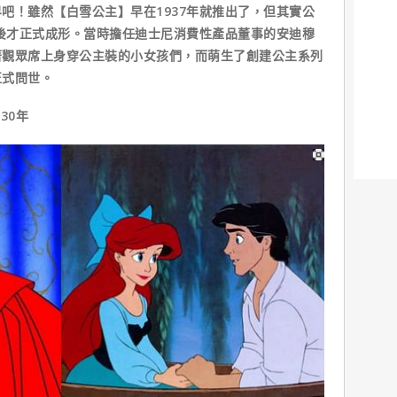
！雖然【白雪公主】早在1937年就推出了，但其實公
期後才正式成形。當時擔任迪士尼消費性產品董事的安迪穆
著觀眾席上身穿公主裝的小女孩們，而萌生了創建公主系列
正式問世。
30年