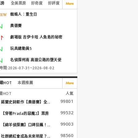
票房
全美票房
好奇度
好評度
蜘蛛人：重生日
奧德賽
劇場版 吉伊卡哇 人魚島的秘密
玩具總動員5
名偵探柯南 高速公路的墮天使
間:2026-07-31~2026-08-02
最HOT
本週推薦
最HOT
人氣
99801
諾蘭史詩鉅作【奧德賽】全...
99532
【穿著Prada的惡魔2】票房
大...
99003
【綿羊偵探團】口碑狂飆！...
98560
社群網紅會成為未來明星？...