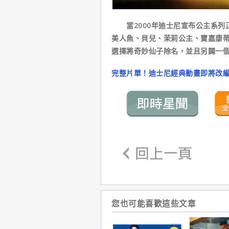
當2000年迪士尼宣布公主系列
美人魚、貝兒、茉莉公主、寶嘉康蒂
選擇將奇妙仙子除名，並且另闢一
完整片單！迪士尼經典動畫即將改
您也可能喜歡這些文章