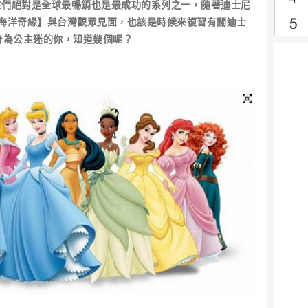
絕對是全球最暢銷也是最成功的系列之一，隨著迪士尼
海洋奇緣】與台灣觀眾見面，也該是時候來複習有關迪士
身為公主迷的你，知道幾個呢？