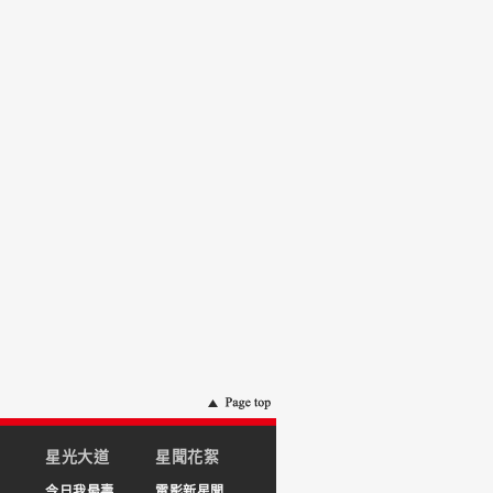
星光大道
星聞花絮
今日我最壽
電影新星聞