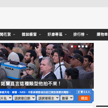
Close
聞花絮
雜誌櫥窗
好康專區
排行榜
購物車
，諾蘭直言這種類型他拍不來！