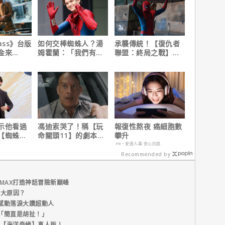
ass》台版
如何交棒蜘蛛人？湯
承襲傳統！【復仇者
金來
姆霍蘭：「我們有一
聯盟：終局之戰】導
 Max熱血
個完整的計畫。」
演祝賀【蜘蛛人：重
生日】破紀錄！
示他看過
馮迪索哭了！稱【玩
報復性熬夜 癌細胞數
【蜘蛛
命關頭11】的劇本是
攀升
】剪輯，
他十年來看過最佳！
PR・安達人壽 安心抗癌
行！
Recommended by
MAX打造神話冒險新巔峰
五大原因？
感動落淚大讚超動人
「簡直是胡扯！」
新片【海洋奇緣】真人版！