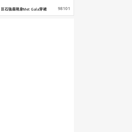
98101
巨石強森現身Met Gala穿裙
子...