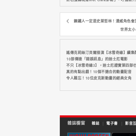
鋼鐵人一定是史萊哲林！漫威角色會
世界太小
謠傳克莉絲汀貝爾接演【冰雪奇緣】續集
10部傳達「錯誤訊息」的迪士尼電影
不只【冰雪奇緣3】，迪士尼證實第四部
真的有點出戲！10個不適合的動畫配音
令人難忘！10位皮克斯動畫的經典女角
雜誌櫥窗
雜誌
|
電子書
|
影音