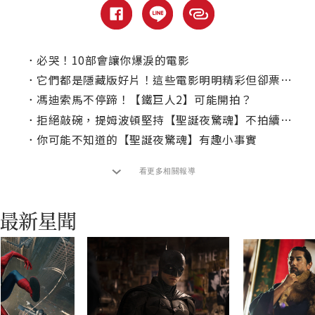
．
必哭！10部會讓你爆淚的電影
．
它們都是隱藏版好片！這些電影明明精彩但卻票房不賣？
．
馮迪索馬不停蹄！【鐵巨人2】可能開拍？
．
拒絕敲碗，提姆波頓堅持【聖誕夜驚魂】不拍續集！
．
你可能不知道的【聖誕夜驚魂】有趣小事實
看更多相關報導