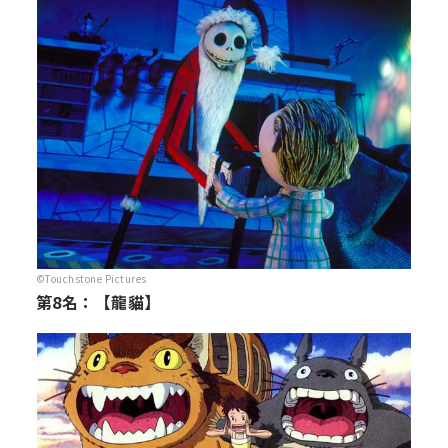
©Touchstone Pictures
第8名：【龍貓】