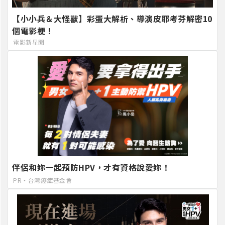
【小小兵＆大怪獸】彩蛋大解析、導演皮耶考芬解密10
個電影梗！
電影新星聞
伴侶和妳一起預防HPV，才有資格說愛妳！
PR・台灣癌症基金會