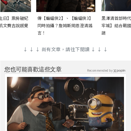
生日】票房破紀
傳【蝙蝠俠2】、【蝙蝠俠3】
黑澤清首部時代
凱文費吉說感覺
同時拍攝？詹姆斯岡恩澄清謠
牢城】結合戰國
言！
謎
↓ ↓ ↓ 尚有文章，請往下閱讀 ↓ ↓ ↓
您也可能喜歡這些文章
Recommended by