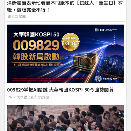
湯姆霍蘭表示他看過不同版本的【蜘蛛人：重生日】剪
輯，這版完全不行！
電影新星聞
009829掌握AI關鍵 大華韓國KOSPI 50今強勢開募
PR・大華銀全能行銷方案