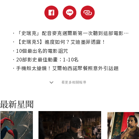
．
「史瑞克」配音麥克邁爾斯第一次聽到這部電影片名，直呼有生以來最糟！
．
【史瑞克5】進度如何？艾迪墨菲透露！
．
10個最出名的電影詛咒
．
20部影史最佳動畫：1-10名
．
手機殼太搶鏡！艾爾帕西諾聚餐照意外引話題
看更多相關報導