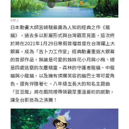
©甲上
日本動畫大師宮崎駿最廣為人知的經典之作《龍
貓》，過去多以影展形式與台灣觀眾見面，這次終
於將在2021年1月29日寒假首檔首度在台灣躍上大
銀幕，成為「吉卜力工作室」經典動畫重返大銀幕
的首部作品，無論是可愛的姊妹花小月與小梅、總
是四處逃竄的灰塵精靈，森林的守護者龍貓、中龍
貓與小龍貓，以及擁有燦爛笑容的貓巴士等可愛角
色，還有伴隨著七、八年級生長大的知名主題曲
「豆豆龍」將在戲院裡帶領觀眾重溫最初的感動，
讓全台影迷為之沸騰！