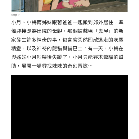
©甲上
小月、小梅兩姊妹跟著爸爸一起搬到郊外居住，準
備迎接即將出院的母親，那個被戲稱「鬼屋」的新
家發生許多神奇的事，包含會突然四散逃走的灰塵
精靈，以及神祕的龍貓與貓巴士。有一天，小梅在
與姊姊小月吵架後失蹤了，小月只能尋求龍貓的幫
助，展開一場尋找妹妹的奇幻冒險…