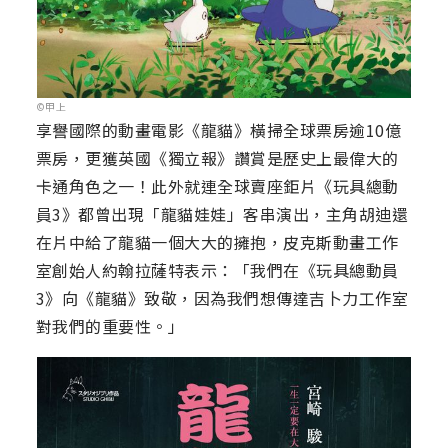
©甲上
享譽國際的動畫電影《龍貓》橫掃全球票房逾10億
票房，更獲英國《獨立報》讚賞是歷史上最偉大的
卡通角色之一！此外就連全球賣座鉅片《玩具總動
員3》都曾出現「龍貓娃娃」客串演出，主角胡迪還
在片中給了龍貓一個大大的擁抱，皮克斯動畫工作
室創始人約翰拉薩特表示：「我們在《玩具總動員
3》向《龍貓》致敬，因為我們想傳達吉卜力工作室
對我們的重要性。」