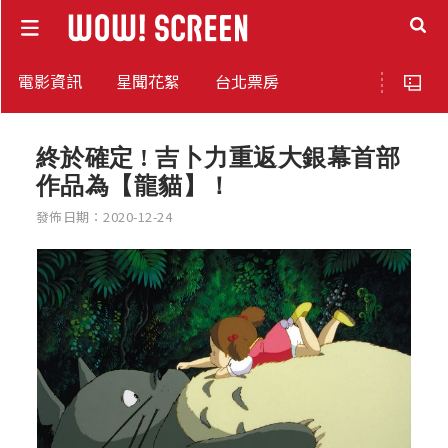
電影資訊
星聞花絮
台北票房
終於確定 ! 吉卜力重返大銀幕首部
作品為【龍貓】！
發佈日期：2020-12-24