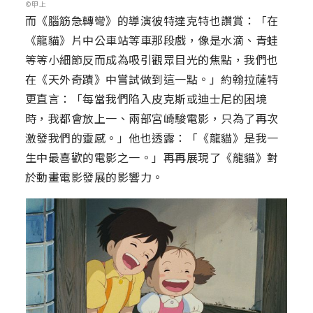
©甲上
而《腦筋急轉彎》的導演彼特達克特也讚賞：「在
《龍貓》片中公車站等車那段戲，像是水滴、青蛙
等等小細節反而成為吸引觀眾目光的焦點，我們也
在《天外奇蹟》中嘗試做到這一點。」約翰拉薩特
更直言：「每當我們陷入皮克斯或迪士尼的困境
時，我都會放上一、兩部宮崎駿電影，只為了再次
激發我們的靈感。」他也透露：「《龍貓》是我一
生中最喜歡的電影之一。」再再展現了《龍貓》對
於動畫電影發展的影響力。