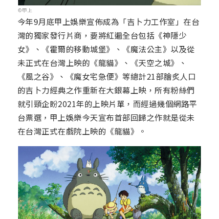
©甲上
今年9月底甲上娛樂宣佈成為「吉卜力工作室」在台
灣的獨家發行片商，要將紅遍全台包括《神隱少
女》、《霍爾的移動城堡》、《魔法公主》以及從
未正式在台灣上映的《龍貓》、《天空之城》、
《風之谷》、《魔女宅急便》等總計21部膾炙人口
的吉卜力經典之作重新在大銀幕上映，所有粉絲們
就引頸企盼2021年的上映片單，而經過幾個網路平
台票選，甲上娛樂今天宣布首部回歸之作就是從未
在台灣正式在戲院上映的《龍貓》。