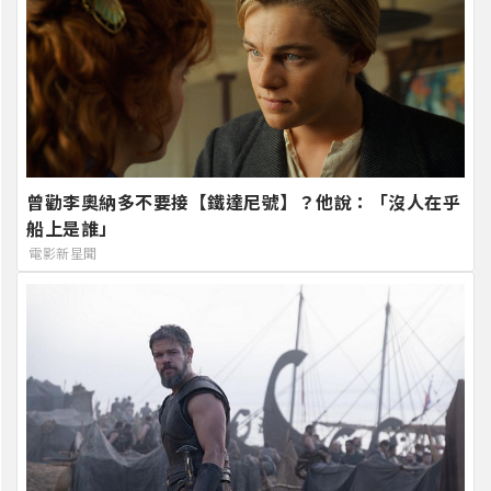
曾勸李奧納多不要接【鐵達尼號】？他說：「沒人在乎
船上是誰」
電影新星聞