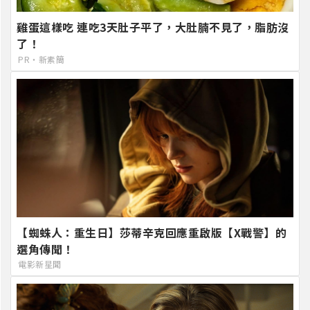
雞蛋這樣吃 連吃3天肚子平了，大肚腩不見了，脂肪沒
了！
PR・新素簡
【蜘蛛人：重生日】莎蒂辛克回應重啟版【X戰警】的
選角傳聞！
電影新星聞