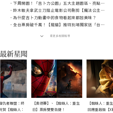
．
下周開園！「吉卜力公園」五大主題園區、亮點整理
．
鈴木敏夫拿武士刀阻止電影公司刪剪【魔法公主】！《吉卜力電影完全指南》揭密電影幕後
．
為什麼吉卜力動畫中的食物看起來都超美味？
．
全台票房破千萬！【龍貓】推特別場獨家送「台灣限定紀念徽章」
看更多相關報導
復仇者聯盟：終
【奧德賽】、【蜘蛛人：重生
【蜘蛛人：重生
祝賀【蜘蛛人：
日】票房雙雙告捷！
回應重啟版【X