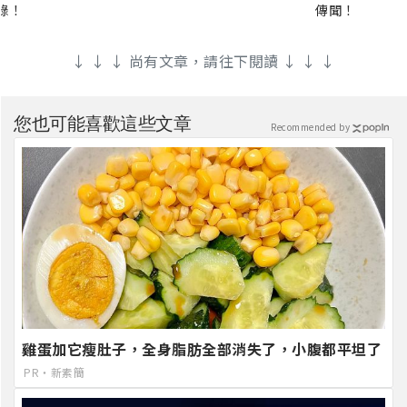
錄！
傳聞！
↓ ↓ ↓ 尚有文章，請往下閱讀 ↓ ↓ ↓
您也可能喜歡這些文章
Recommended by
雞蛋加它瘦肚子，全身脂肪全部消失了，小腹都平坦了
PR・新素簡