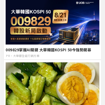
009829掌握AI關鍵 大華韓國KOSPI 50今強勢開募
PR・大華銀全能行銷方案