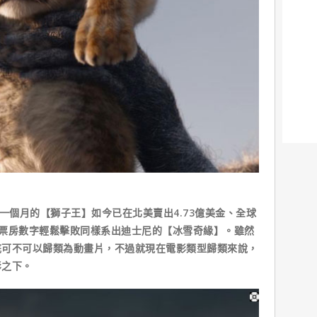
個月的【獅子王】如今已在北美賣出4.73億美金、全球
這個票房數字輕鬆擊敗同樣系出迪士尼的【冰雪奇緣】。雖然
底可不可以歸類為動畫片，不過就現在電影類型歸類來說，
影之下。