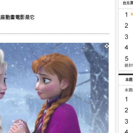
台北
賣座動畫電影是它
統計時
本週
本週