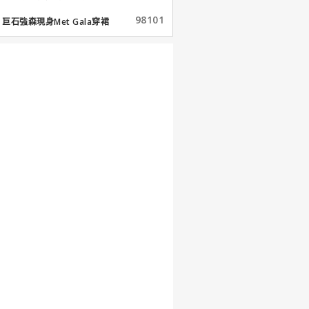
98101
巨石強森現身Met Gala穿裙
子...