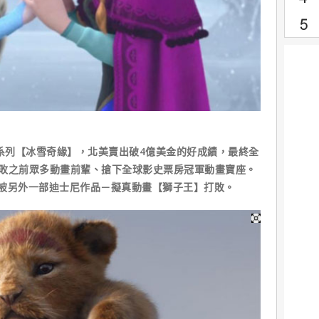
系列【冰雪奇緣】，北美賣出破4億美金的好成績，最終全
舉打敗之前眾多動畫前輩、搶下全球影史票房冠軍動畫寶座。
被另外一部迪士尼作品－擬真動畫【獅子王】打敗。