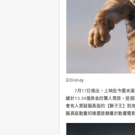
©Disney
7月17日推出，上映迄今還未滿一
總計13.34億美金的驚人票房，
會有人質疑擬真版的【獅子王】到
擬真版動畫的確還是隸屬於動畫電