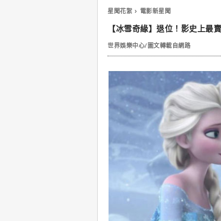
星聞花絮
電影新星聞
【冰雪奇緣】退位！影史上最
世界娛樂中心/圖文轉載自網路