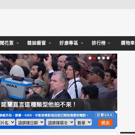
Close
聞花絮
雜誌櫥窗
好康專區
排行榜
購物車
，諾蘭直言這種類型他拍不來！