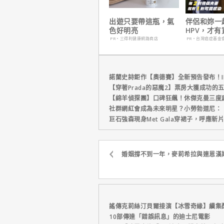
出遊只要帶這瓶，氣
伴侶和妳一
色好明亮
HPV，才
妳！
PR・三得利健康網路商店
PR・台灣癌症基金
諾蘭史詩鉅作【奧德賽】全新預告發布！I
【穿著Prada的惡魔2】票房大獲成功的
【綿羊偵探團】口碑狂飆！休傑克曼三度
社群網紅會成為未來明星？小勞勃道尼：
巨石強森現身Met Gala穿裙子，呼應
婚姻撐不到一年，麥莉希拉與連恩漢
謠傳克莉絲汀貝爾接演【冰雪奇緣】續集
10部傳達「錯誤訊息」的迪士尼電影