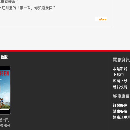
也很有機會！
迪士尼創造的「第一次」你知道幾個？
互動版
電影資訊
本週新片
上映中
即將上映
新片快報
好康專區
訂閱好康
購書好康
好康活動
號出刊
0號出刊