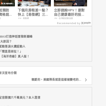
起預防
下個月房租差一點？
立即諮詢HPV！是對
有資格說愛
快上【易借網】三分
自己健康最好的投
鐘解決燃眉之急
資，把握現在不嫌
會
PR・易借網
PR・台灣癌症基金會
晚！
Recommended by
MAX打造神話冒險新巔峰
五大原因？
感動落淚大讚超動人
「簡直是胡扯！」
新片【海洋奇緣】真人版！
斯沃宣布分開
親愛的，美國隊長就是這樣被變老的...
配音開價六千萬美元？本人澄清