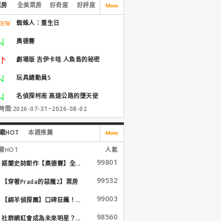
票房
全美票房
好奇度
好評度
蜘蛛人：重生日
奧德賽
劇場版 吉伊卡哇 人魚島的秘密
玩具總動員5
名偵探柯南 高速公路的墮天使
間:2026-07-31~2026-08-02
最HOT
本週推薦
最HOT
人氣
99801
諾蘭史詩鉅作【奧德賽】全...
99532
【穿著Prada的惡魔2】票房
大...
99003
【綿羊偵探團】口碑狂飆！...
98560
社群網紅會成為未來明星？...