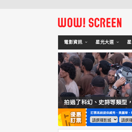
電影資訊
星光大道
星
如何交棒蜘蛛人？湯姆霍蘭：「我們有一個完整的計畫。」
拍過了科幻、史詩等類型