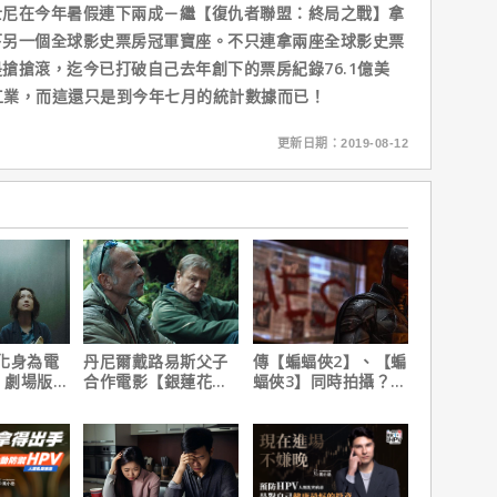
在今年暑假連下兩成－繼【復仇者聯盟：終局之戰】拿
下另一個全球影史票房冠軍寶座。不只連拿兩座全球影史票
搶搶滾，迄今已打破自己去年創下的票房紀錄76.1億美
影工業，而這還只是到今年七月的統計數據而已！
更新日期：2019-08-12
化身為電
丹尼爾戴路易斯父子
傳【蝙蝠俠2】、【蝙
 劇場版】
合作電影【銀蓮花】
蝠俠3】同時拍攝？詹
觀影思維
｜本周上線、電視首
姆斯岡恩澄清謠言！
播推薦