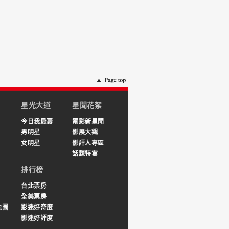
星光大道
星聞花絮
今日我最壽
電影新星聞
男明星
影展大觀
女明星
影評人專區
話題特寫
排行榜
台北票房
全美票房
地圖
影迷好奇度
影迷好評度