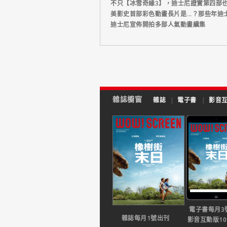
不只【冰雪奇緣3】，迪士尼證實第四部
美影史首部彩色動畫長片是...？那些年
迪士尼宣佈開拍多部人氣動畫續集
雜誌櫥窗
雜誌
|
電子書
|
影音
電子書每月3
雜誌每月1號出刊
影音互動版1