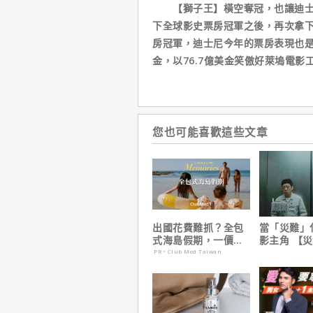
【獅子王】橫空奪冠，也讓迪士尼
下全球影史票房冠軍之後，再次拿
房冠軍，迪士尼今年的票房表現也是
金，以76.7億美金笑傲好萊塢電
您也可能喜歡這些文章
出國花費難抓？全包
當「災難」
式海島假期，一價搞
影主角 【災
定食宿玩樂，省錢更
震撼感官與
PR・Club Med Taiwan
省心！