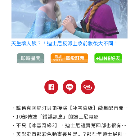
天生壞人臉？！迪士尼反派上妝前妝後大不同！
．
謠傳克莉絲汀貝爾接演【冰雪奇緣】續集配音開價六千萬美元？本人澄清
．
10部傳達「錯誤訊息」的迪士尼電影
．
不只【冰雪奇緣3】，迪士尼證實第四部也很有機會！
．
美影史首部彩色動畫長片是...？那些年迪士尼創造的「第一次」你知道幾個？