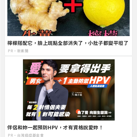
檸檬搭配它，臉上斑點全部消失了，小肚子都變平坦了
PR・新素簡
伴侶和妳一起預防HPV，才有資格說愛妳！
PR・台灣癌症基金會