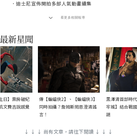
．
迪士尼宣佈開拍多部人氣動畫續集
看更多相關報導
生日】票房破紀
傳【蝙蝠俠2】、【蝙蝠俠3】
黑澤清首部時代
凱文費吉說感覺
同時拍攝？詹姆斯岡恩澄清謠
牢城】結合戰國
言！
謎
↓ ↓ ↓ 尚有文章，請往下閱讀 ↓ ↓ ↓