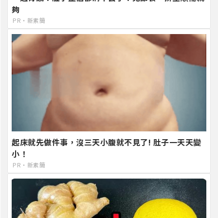
夠
PR・新素簡
起床就先做件事，沒三天小腹就不見了! 肚子一天天變
小！
PR・新素簡