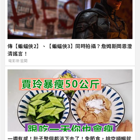
傳【蝙蝠俠2】、【蝙蝠俠3】同時拍攝？詹姆斯岡恩澄
清謠言！
電影新星聞
一週有感！肚子整個都消下去了！免節食，排空順暢就