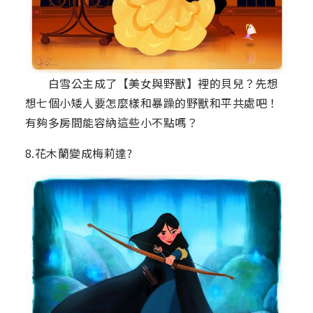
白雪公主成了【美女與野獸】裡的貝兒？先想
想七個小矮人要怎麼樣和暴躁的野獸和平共處吧！
有夠多房間能容納這些小不點嗎？
8.花木蘭變成梅莉達?