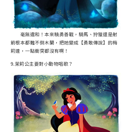
毫無違和！本來驍勇善戰，騎馬、狩獵還是射
箭根本都難不倒木蘭，把她變成【勇敢傳說】的梅
莉達，一點衝突都沒有啊！
9.茉莉公主要對小動物唱歌？