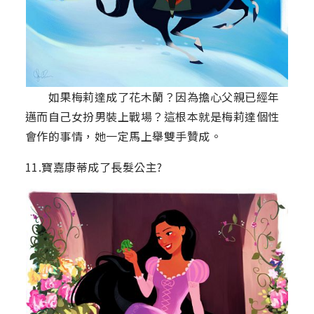
如果梅莉達成了花木蘭？因為擔心父親已經年
邁而自己女扮男裝上戰場？這根本就是梅莉達個性
會作的事情，她一定馬上舉雙手贊成。
11.寶嘉康蒂成了長髮公主?