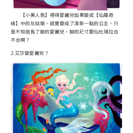
【小美人魚】裡得愛麗兒如果變成【仙履奇
緣】中的灰姑娘，感覺變成了清新一點的公主，只
是不知道長了腳的愛麗兒，腳的尺寸跟仙杜瑞拉合
不合啊？
2.艾莎變愛麗兒？