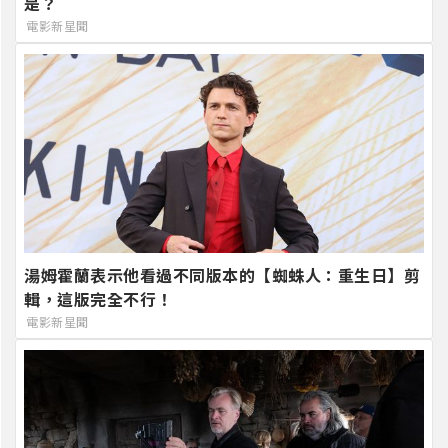
是？
電影新星聞
湯姆霍蘭表示他看過不同版本的【蜘蛛人：重生日】剪
輯，這版完全不行！
電影新星聞