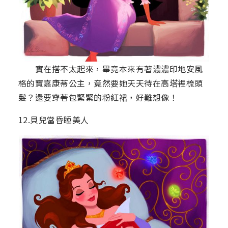
實在搭不太起來，畢竟本來有著濃濃印地安風
格的寶嘉康蒂公主，竟然要她天天待在高塔裡梳頭
髮？還要穿著包緊緊的粉紅裙，好難想像！
12.貝兒當昏睡美人