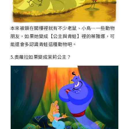
本來被鎖在閣樓裡就有不少老鼠、小鳥…一些動物
朋友，如果她變成【公主與青蛙】裡的蒂雅娜，可
能還會多認識青蛙這種動物吧。
5.奧蘿拉如果變成茉莉公主？