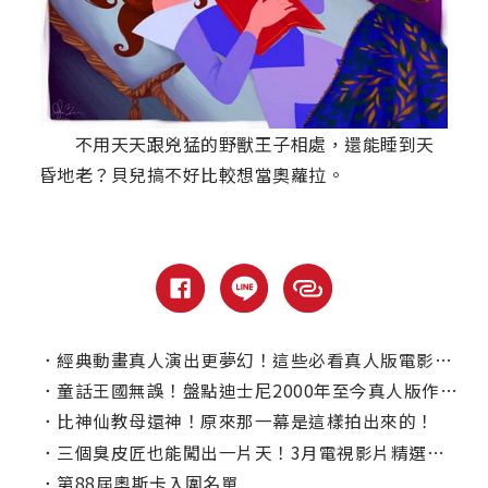
不用天天跟兇猛的野獸王子相處，還能睡到天
昏地老？貝兒搞不好比較想當奧蘿拉。
．
經典動畫真人演出更夢幻！這些必看真人版電影愛奇藝台灣站都能滿足你
．
童話王國無誤！盤點迪士尼2000年至今真人版作品你看過幾部？
．
比神仙教母還神！原來那一幕是這樣拍出來的！
．
三個臭皮匠也能闖出一片天！3月電視影片精選推薦！
．
第88屆奧斯卡入圍名單