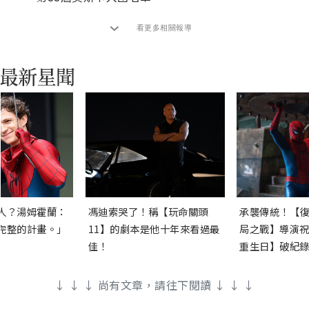
看更多相關報導
人？湯姆霍蘭：
馮迪索哭了！稱【玩命關頭
承襲傳統！【復
完整的計畫。」
11】的劇本是他十年來看過最
局之戰】導演祝
佳！
重生日】破紀錄
↓ ↓ ↓ 尚有文章，請往下閱讀 ↓ ↓ ↓