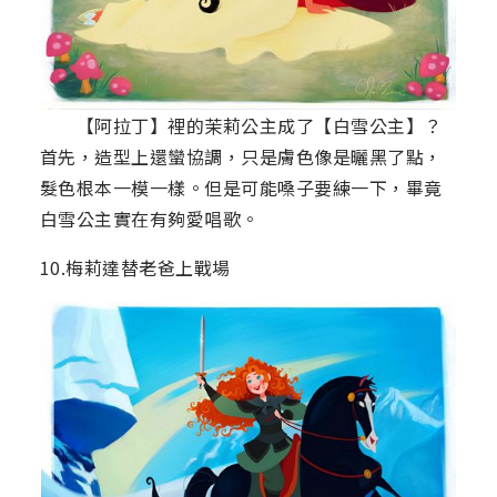
【阿拉丁】裡的茉莉公主成了【白雪公主】？
首先，造型上還蠻協調，只是膚色像是曬黑了點，
髮色根本一模一樣。但是可能嗓子要練一下，畢竟
白雪公主實在有夠愛唱歌。
10.梅莉達替老爸上戰場