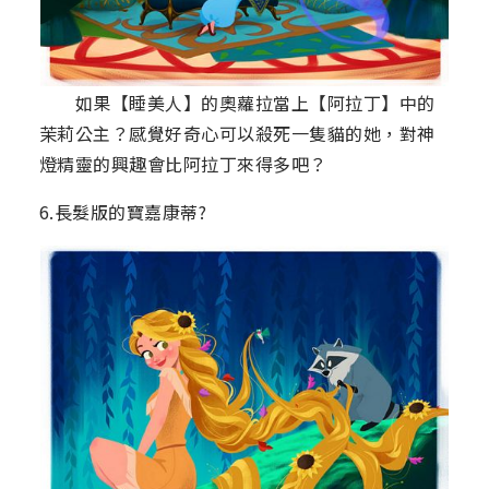
如果【睡美人】的奧蘿拉當上【阿拉丁】中的
茉莉公主？感覺好奇心可以殺死一隻貓的她，對神
燈精靈的興趣會比阿拉丁來得多吧？
6.長髮版的寶嘉康蒂?