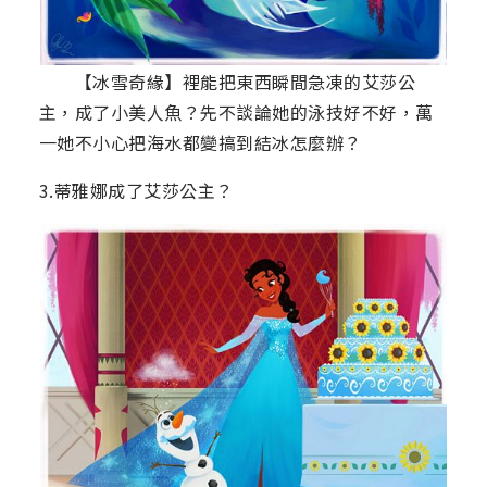
【冰雪奇緣】裡能把東西瞬間急凍的艾莎公
主，成了小美人魚？先不談論她的泳技好不好，萬
一她不小心把海水都變搞到結冰怎麼辦？
3.蒂雅娜成了艾莎公主？