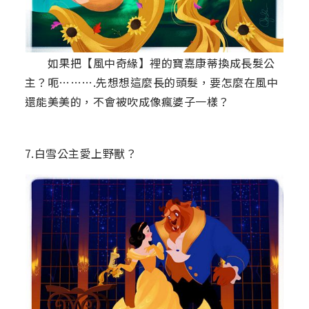
如果把【風中奇緣】裡的寶嘉康蒂換成長髮公
主？呃……….先想想這麼長的頭髮，要怎麼在風中
還能美美的，不會被吹成像瘋婆子一樣？
7.白雪公主愛上野獸？