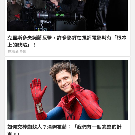
克里斯多夫諾蘭反擊，許多影評在批評電影時有「根本
上的缺陷」！
電影新星聞
如何交棒蜘蛛人？湯姆霍蘭：「我們有一個完整的計
畫。」