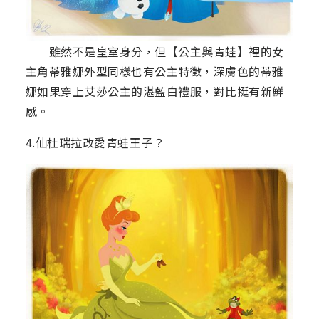
雖然不是皇室身分，但【公主與青蛙】裡的女
主角蒂雅娜外型同樣也有公主特徵，深膚色的蒂雅
娜如果穿上艾莎公主的湛藍白禮服，對比挺有新鮮
感。
4.仙杜瑞拉改愛青蛙王子？