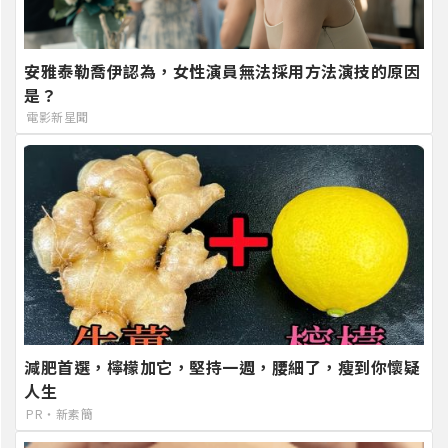
安雅泰勒喬伊認為，女性演員無法採用方法演技的原因
是？
電影新星聞
減肥首選，檸檬加它，堅持一週，腰細了，瘦到你懷疑
人生
PR・新素簡