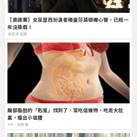
【奧德賽】女巫瑟西扮演者珊曼莎莫頓曝心聲，已經一
年沒接戲！
電影新星聞
腹部脂肪的「剋星」找到了，常吃這幾物，吃走大肚
囊，瘦出小蠻腰
PR・新素簡