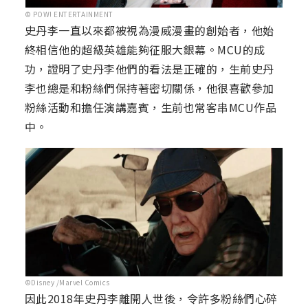
© POW! ENTERTAINMENT
史丹李一直以來都被視為漫威漫畫的創始者，他始
終相信他的超級英雄能夠征服大銀幕。MCU的成
功，證明了史丹李他們的看法是正確的，生前史丹
李也總是和粉絲們保持著密切關係，他很喜歡參加
粉絲活動和擔任演講嘉賓，生前也常客串MCU作品
中。
©Disney /Marvel Comics
因此2018年史丹李離開人世後，令許多粉絲們心碎