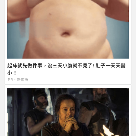
起床就先做件事，沒三天小腹就不見了! 肚子一天天變
小！
PR・新素簡