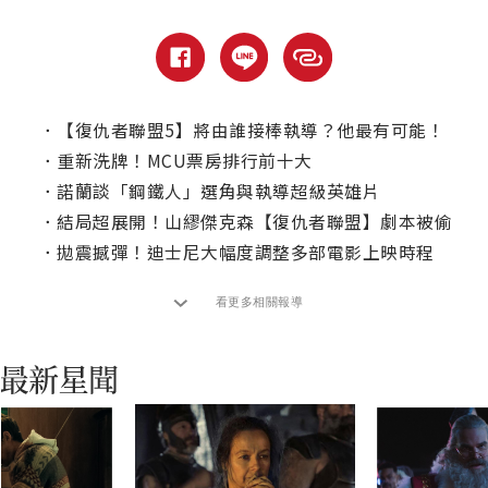
．
【復仇者聯盟5】將由誰接棒執導？他最有可能！
．
重新洗牌！MCU票房排行前十大
．
諾蘭談「鋼鐵人」選角與執導超級英雄片
．
結局超展開！山繆傑克森【復仇者聯盟】劇本被偷
．
拋震撼彈！迪士尼大幅度調整多部電影上映時程
看更多相關報導