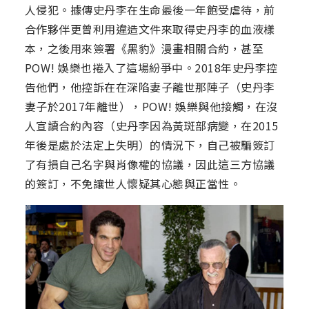
人侵犯。據傳史丹李在生命最後一年飽受虐待，前
合作夥伴更曾利用違造文件來取得史丹李的血液樣
本，之後用來簽署《黑豹》漫畫相關合約，甚至
POW! 娛樂也捲入了這場紛爭中。2018年史丹李控
告他們，他控訴在在深陷妻子離世那陣子（史丹李
妻子於2017年離世），POW! 娛樂與他接觸，在沒
人宣讀合約內容（史丹李因為黃斑部病變，在2015
年後是處於法定上失明）的情況下，自己被騙簽訂
了有損自己名字與肖像權的協議，因此這三方協議
的簽訂，不免讓世人懷疑其心態與正當性。