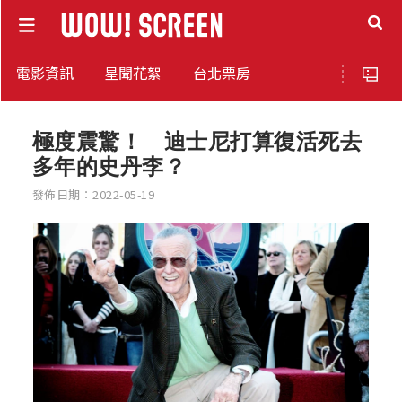
電影資訊
星聞花絮
台北票房
極度震驚！ 迪士尼打算復活死去
多年的史丹李？
發佈日期：2022-05-19