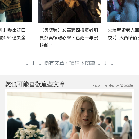
渝】嚇出好口
【奧德賽】女巫瑟西扮演者珊
火爆聖誕老人回
4.59億美金
曼莎莫頓曝心聲，已經一年沒
夜2】大衛哈伯
接戲！
↓ ↓ ↓ 尚有文章，請往下閱讀 ↓ ↓ ↓
您也可能喜歡這些文章
Recommended by