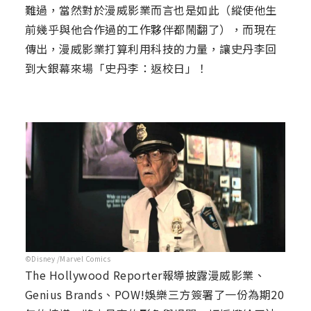
難過，當然對於漫威影業而言也是如此（縱使他生
前幾乎與他合作過的工作夥伴都鬧翻了），而現在
傳出，漫威影業打算利用科技的力量，讓史丹李回
到大銀幕來場「史丹李：返校日」！
©Disney /Marvel Comics
The Hollywood Reporter報導披露漫威影業、
Genius Brands、POW!娛樂三方簽署了一份為期20