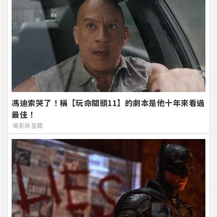
馮迪索哭了！稱【玩命關頭11】的劇本是他十年來看過
最佳！
電影新星聞