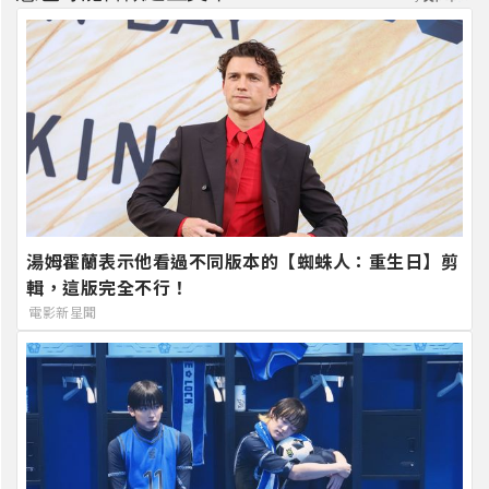
湯姆霍蘭表示他看過不同版本的【蜘蛛人：重生日】剪
輯，這版完全不行！
電影新星聞