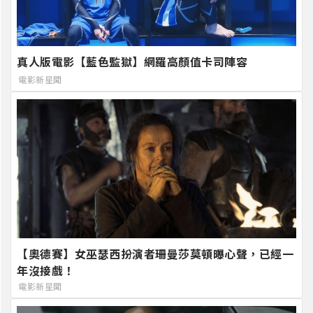
真人版電影【藍色監獄】網羅高顏值卡司陣容
電影新星聞
【奧德賽】女巫瑟西扮演者珊曼莎莫頓曝心聲，已經一
年沒接戲！
電影新星聞