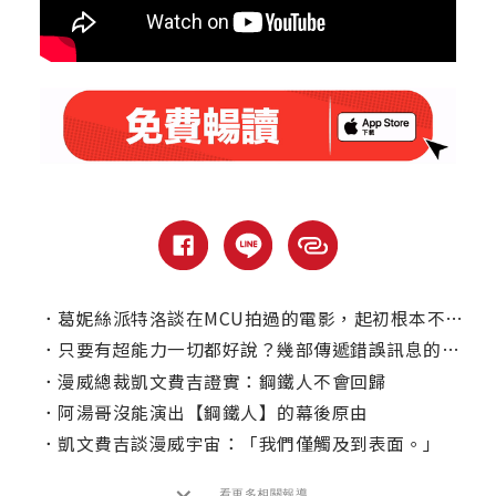
．
葛妮絲派特洛談在MCU拍過的電影，起初根本不覺得【鋼鐵人】會紅？
．
只要有超能力一切都好說？幾部傳遞錯誤訊息的漫改電影
．
漫威總裁凱文費吉證實：鋼鐵人不會回歸
．
阿湯哥沒能演出【鋼鐵人】的幕後原由
．
凱文費吉談漫威宇宙：「我們僅觸及到表面。」
看更多相關報導