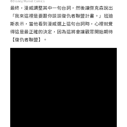
©Disney/Marvel Comics
最終，漫威調整其中一句台詞，然後讓傑克森說出
「我來這裡是要跟你談談復仇者聯盟計畫。」班迪
斯表示，當他看到漫威選上這句台詞時，心裡就覺
得這是最正確的決定，因為這將會讓觀眾開始期待
【復仇者聯盟】。