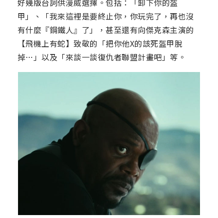
好幾版台詞供漫威選擇。包括：「卸下你的盔
甲」、「我來這裡是要終止你，你玩完了，再也沒
有什麼『鋼鐵人』了」，甚至還有向傑克森主演的
【飛機上有蛇】致敬的「把你他X的該死盔甲脫
掉…」以及「來談一談復仇者聯盟計畫吧」等。