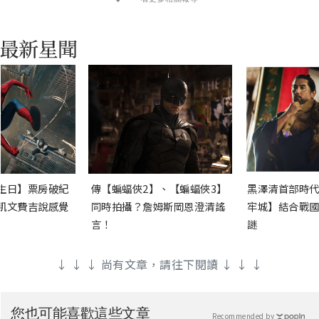
生日】票房破紀
傳【蝙蝠俠2】、【蝙蝠俠3】
黑澤清首部時代
凱文費吉說感覺
同時拍攝？詹姆斯岡恩澄清謠
牢城】結合戰國
言！
謎
↓ ↓ ↓ 尚有文章，請往下閱讀 ↓ ↓ ↓
您也可能喜歡這些文章
Recommended by