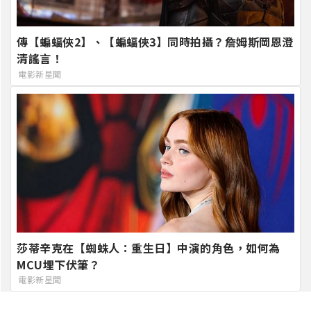
傳【蝙蝠俠2】、【蝙蝠俠3】同時拍攝？詹姆斯岡恩澄
清謠言！
電影新星聞
莎蒂辛克在【蜘蛛人：重生日】中演的角色，如何為
MCU埋下伏筆？
電影新星聞