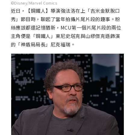
©Disney/Marvel Comics
近日，【鋼鐵人】導演強法洛在上「吉米金默脫口
秀」節目時，聊起了當年拍攝片尾片段的趣事。粉
絲應該都還記憶猶新，MCU第一個片尾片段的兩位
主角便是「鋼鐵人」東尼史塔克與山繆傑克遜飾演
的「神盾局局長」尼克福瑞。