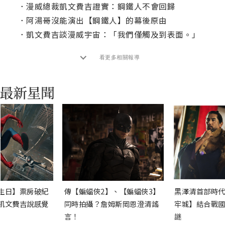
．
漫威總裁凱文費吉證實：鋼鐵人不會回歸
．
阿湯哥沒能演出【鋼鐵人】的幕後原由
．
凱文費吉談漫威宇宙：「我們僅觸及到表面。」
看更多相關報導
生日】票房破紀
傳【蝙蝠俠2】、【蝙蝠俠3】
黑澤清首部時代
凱文費吉說感覺
同時拍攝？詹姆斯岡恩澄清謠
牢城】結合戰國
言！
謎