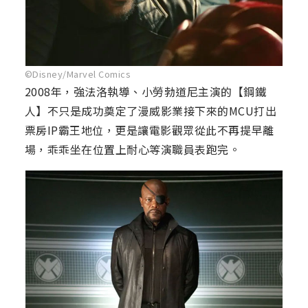
©Disney/Marvel Comics
2008年，強法洛執導、小勞勃道尼主演的【鋼鐵
人】不只是成功奠定了漫威影業接下來的MCU打出
票房IP霸王地位，更是讓電影觀眾從此不再提早離
場，乖乖坐在位置上耐心等演職員表跑完。