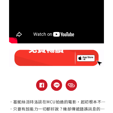
．
葛妮絲派特洛談在MCU拍過的電影，起初根本不覺得【鋼鐵人】會紅？
．
只要有超能力一切都好說？幾部傳遞錯誤訊息的漫改電影