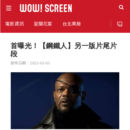
電影資訊
星聞花絮
台北票房
首曝光！【鋼鐵人】另一版片尾片
段
發佈日期：2023-03-03