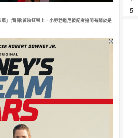
幻車」(暫譯)首映紅毯上，小勞勃道尼被記者追問有關於是