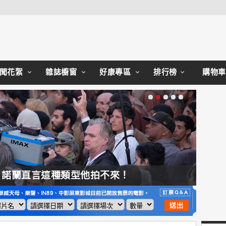
Close
聞花絮
雜誌櫥窗
好康專區
排行榜
購物車
，諾蘭直言這種類型他拍不來！