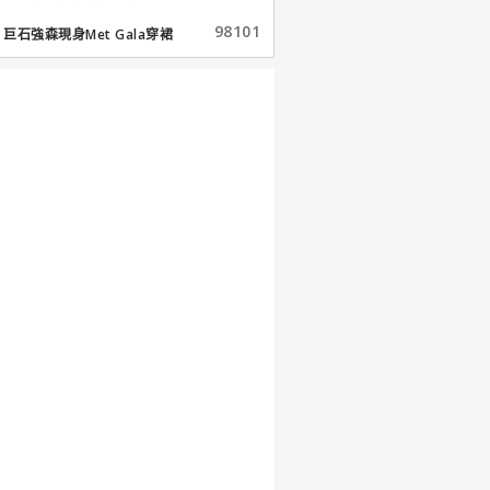
98101
巨石強森現身Met Gala穿裙
子...