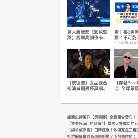
真人版電影【藍色監
驚！每2男
獄】網羅高顏值卡司
標？不可能
陣容
PR・台灣癌症基金
【奧德賽】女巫瑟西
【穿著Pra
扮演者珊曼莎莫頓曝
2】全球票
心聲，已經一年沒接
擋！蟬聯台
戲！
軍、兩週狂破
元
諾蘭史詩鉅作【奧德賽】全新預告發布！I
【穿著Prada的惡魔2】票房大獲成功的
【綿羊偵探團】口碑狂飆！休傑克曼三度
社群網紅會成為未來明星？小勞勃道尼：