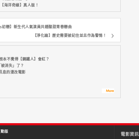
新片【海洋奇緣】真人版！
ious初戀】新生代人氣演員共譜酸甜青春戀曲
【淨化論】歷史需要被記住並且作為警惕！
初根本不覺得【鋼鐵人】會紅？
「被消失」了？
訊息的漫改電影
互動版
電影資訊