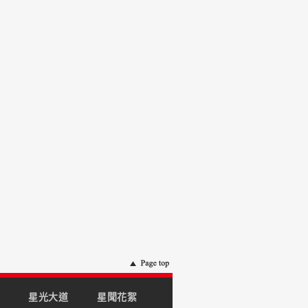
星光大道
星聞花絮