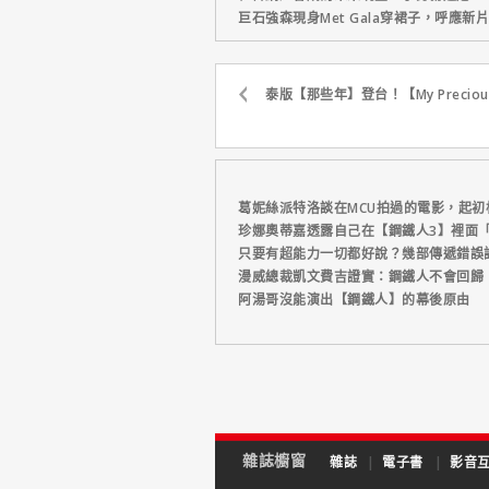
巨石強森現身Met Gala穿裙子，呼應
泰版【那些年】登台！【My Prec
葛妮絲派特洛談在MCU拍過的電影，起
珍娜奧蒂嘉透露自己在【鋼鐵人3】裡面
只要有超能力一切都好說？幾部傳遞錯誤
漫威總裁凱文費吉證實：鋼鐵人不會回歸
阿湯哥沒能演出【鋼鐵人】的幕後原由
雜誌櫥窗
雜誌
|
電子書
|
影音