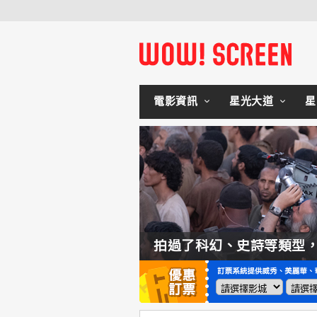
電影資訊
星光大道
星
如何交棒蜘蛛人？湯姆霍蘭：「我們有一個完整的計畫。」
拍過了科幻、史詩等類型