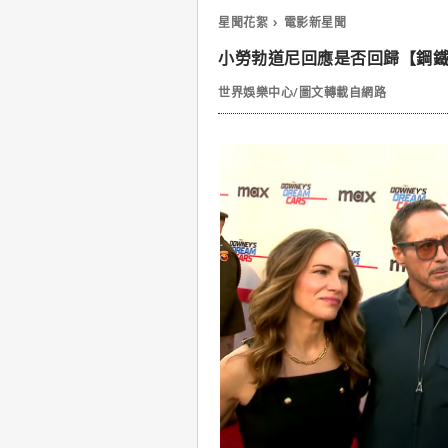
星聞花絮
電影新星聞
小勞勃道尼回應是否回歸【鋼鐵
世界娛樂中心/圖文轉載自網路