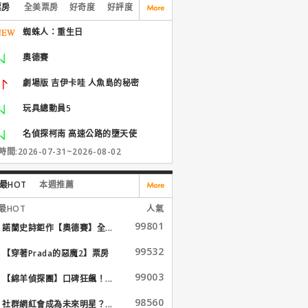
票房
全美票房
好奇度
好評度
蜘蛛人：重生日
奧德賽
劇場版 吉伊卡哇 人魚島的秘密
玩具總動員5
名偵探柯南 高速公路的墮天使
間:2026-07-31~2026-08-02
最HOT
本週推薦
最HOT
人氣
99801
諾蘭史詩鉅作【奧德賽】全...
99532
【穿著Prada的惡魔2】票房
大...
99003
【綿羊偵探團】口碑狂飆！...
98560
社群網紅會成為未來明星？...