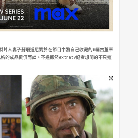
製片人妻子蘇珊道尼對於在節目中將自己收藏的6輛古董車
的成品侃侃而談。不過顯然extratv記者想問的不只這