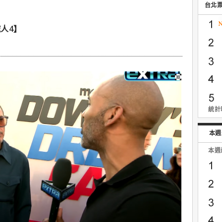
台北
人4】
統計時
本週
本週