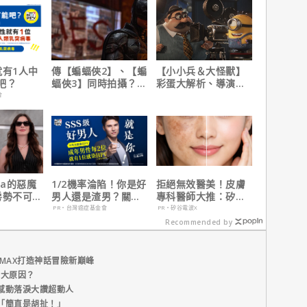
就有1人中
傳【蝙蝠俠2】、【蝙
【小小兵＆大怪獸】
吧？
蝠俠3】同時拍攝？詹
彩蛋大解析、導演皮
姆斯岡恩澄清謠言！
耶考芬解密10個電影
會
梗！
da的惡魔
1/2機率淪陷！你是好
拒絕無效醫美！皮膚
房勢不可
男人還是渣男？關鍵
專科醫師大推：矽谷
美票房冠
在這
電波 X 讓肌膚由內而
PR・台灣癌症基金會
PR・矽谷電波X
4.3億美
外更強韌
Recommended by
MAX打造神話冒險新巔峰
五大原因？
感動落淚大讚超動人
「簡直是胡扯！」