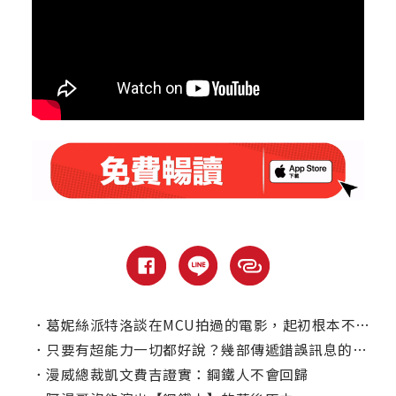
．
葛妮絲派特洛談在MCU拍過的電影，起初根本不覺得【鋼鐵人】會紅？
．
只要有超能力一切都好說？幾部傳遞錯誤訊息的漫改電影
．
漫威總裁凱文費吉證實：鋼鐵人不會回歸