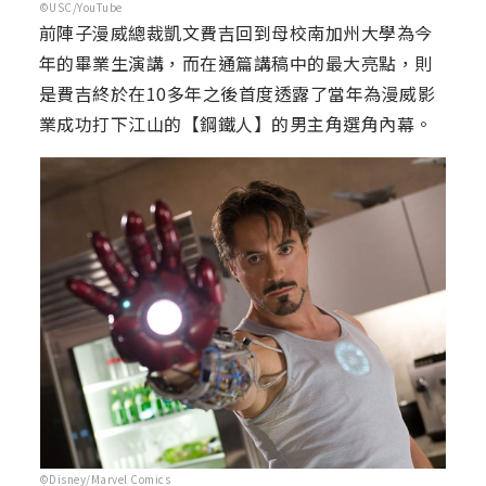
©USC/YouTube
前陣子漫威總裁凱文費吉回到母校南加州大學為今
年的畢業生演講，而在通篇講稿中的最大亮點，則
是費吉終於在10多年之後首度透露了當年為漫威影
業成功打下江山的【鋼鐵人】的男主角選角內幕。
©Disney/Marvel Comics