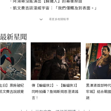
．
阿湯哥沒能演出【鋼鐵人】的幕後原由
．
凱文費吉談漫威宇宙：「我們僅觸及到表面。」
看更多相關報導
生日】票房破紀
傳【蝙蝠俠2】、【蝙蝠俠3】
黑澤清首部時代
凱文費吉說感覺
同時拍攝？詹姆斯岡恩澄清謠
牢城】結合戰國
言！
謎