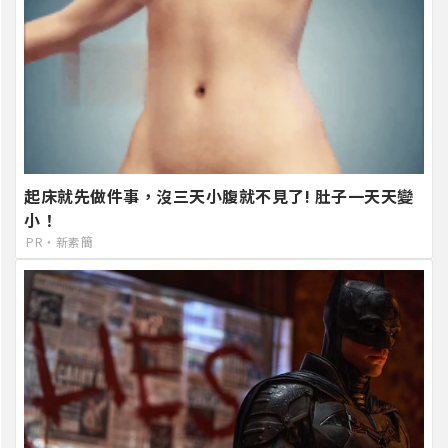
起床就先做件事，沒三天小腹就不見了! 肚子一天天變
小！
PR・新素簡