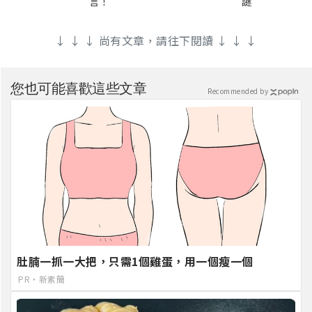
言！
謎
↓ ↓ ↓ 尚有文章，請往下閱讀 ↓ ↓ ↓
您也可能喜歡這些文章
Recommended by
肚腩一抓一大把，只需1個雞蛋，用一個瘦一個
PR・新素簡