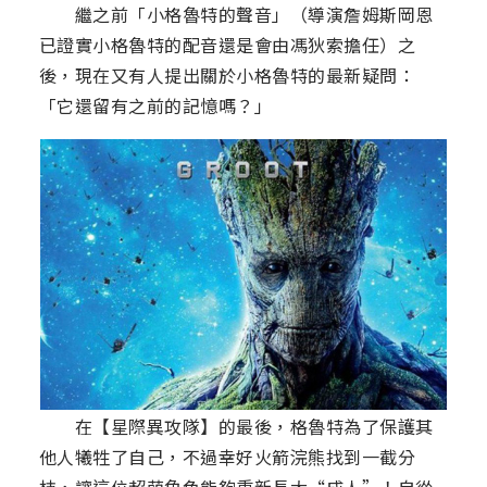
繼之前「小格魯特的聲音」（導演詹姆斯岡恩
已證實小格魯特的配音還是會由馮狄索擔任）之
後，現在又有人提出關於小格魯特的最新疑問：
「它還留有之前的記憶嗎？」
在【星際異攻隊】的最後，格魯特為了保護其
他人犧牲了自己，不過幸好火箭浣熊找到一截分