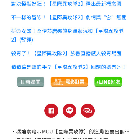
對決怪獸好狂！【星際異攻隊2】釋出最新概念圖
不一樣的冒險！【星際異攻隊2】劇情與“它”無關
拼命女郎！柔伊莎唐娜談身體狀況和【星際異攻隊
2】(暫譯)
殺青了！【星際異攻隊2】臉書直播感人殺青場面
猜猜這是誰的手？【星際異攻隊2】回歸的還有她！
．
馮迪索暗示MCU【星際異攻隊】的這角色要出個人電影了？