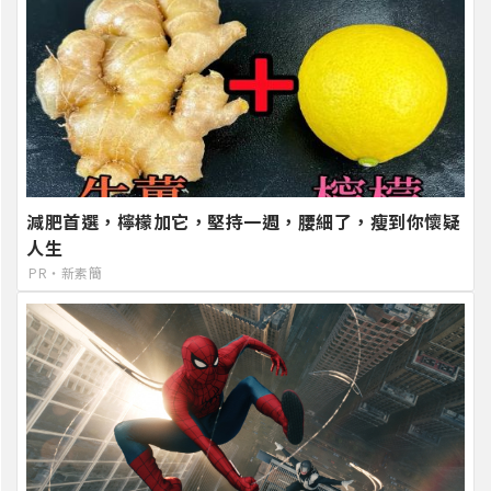
減肥首選，檸檬加它，堅持一週，腰細了，瘦到你懷疑
人生
PR・新素簡