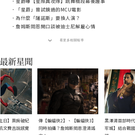
．
星爵曝【星際異攻隊】跳舞橋段幕後趣事
．
「星爵」曾試鏡過的MCU電影
．
為什麼「薩諾斯」要換人演？
．
詹姆斯岡恩開口談被迪士尼解雇心情
看更多相關報導
生日】票房破紀
傳【蝙蝠俠2】、【蝙蝠俠3】
黑澤清首部時代
凱文費吉說感覺
同時拍攝？詹姆斯岡恩澄清謠
牢城】結合戰國