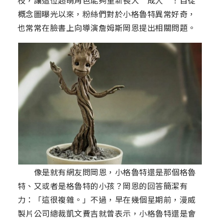
枝，讓這位超萌角色能夠重新長大“成人”！自從
概念圖曝光以來，粉絲們對於小格魯特異常好奇，
也常常在臉書上向導演詹姆斯岡恩提出相關問題。
像是就有網友問岡恩，小格魯特還是那個格魯
特、又或者是格魯特的小孩？岡恩的回答簡潔有
力：「這很複雜。」不過，早在幾個星期前，漫威
製片公司總裁凱文費吉就曾表示，小格魯特還是會