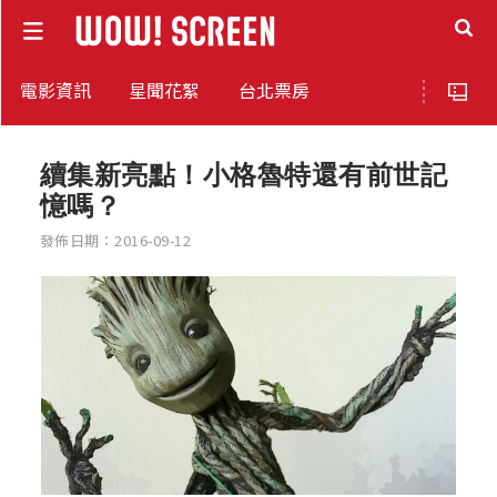
電影資訊
星聞花絮
台北票房
續集新亮點！小格魯特還有前世記
憶嗎？
發佈日期：2016-09-12