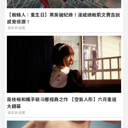
【蜘蛛人：重生日】票房破紀錄！漫威總裁凱文費吉說
感覺很讚！
電影新星聞
是枝裕和攜手裴斗娜經典之作 【空氣人形】六月重返
大銀幕
電影新星聞