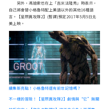
另外，馮迪索也在上「吉米法隆秀」時表示，
自己將會替小格魯特配上美語以外的其他16種語
言。【星際異攻隊2】(暫譯)預定2017年5月5日北
美上映。
續集新亮點！小格魯特還有前世記憶嗎？
不一樣的冒險！【星際異攻隊2】劇情與“它”無關