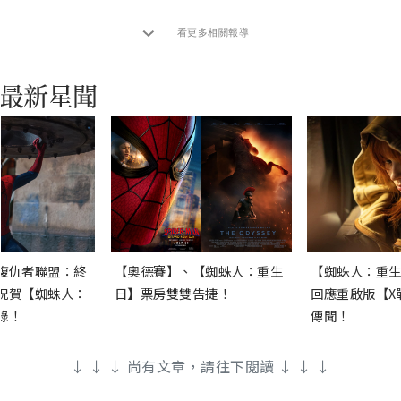
看更多相關報導
復仇者聯盟：終
【奧德賽】、【蜘蛛人：重生
【蜘蛛人：重生
祝賀【蜘蛛人：
日】票房雙雙告捷！
回應重啟版【X
錄！
傳聞！
↓ ↓ ↓ 尚有文章，請往下閱讀 ↓ ↓ ↓