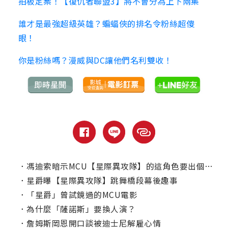
拍板定案！【復仇者聯盟3】將不會分為上下兩集
誰才是最強超級英雄？蝙蝠俠的排名令粉絲超傻
眼！
你是粉絲嗎？漫威與DC讓他們名利雙收！
．
馮迪索暗示MCU【星際異攻隊】的這角色要出個人電影了？
．
星爵曝【星際異攻隊】跳舞橋段幕後趣事
．
「星爵」曾試鏡過的MCU電影
．
為什麼「薩諾斯」要換人演？
．
詹姆斯岡恩開口談被迪士尼解雇心情