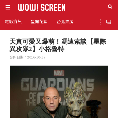
電影資訊
星聞花絮
台北票房
天真可愛又爆萌！馮迪索談【星際
異攻隊2】小格魯特
發佈日期：2016-10-17