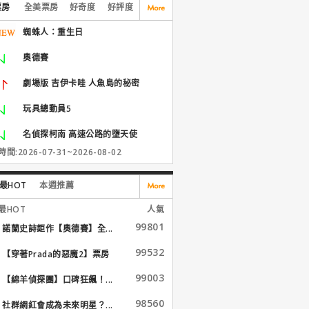
票房
全美票房
好奇度
好評度
蜘蛛人：重生日
奧德賽
劇場版 吉伊卡哇 人魚島的秘密
玩具總動員5
名偵探柯南 高速公路的墮天使
間:2026-07-31~2026-08-02
最HOT
本週推薦
最HOT
人氣
99801
諾蘭史詩鉅作【奧德賽】全...
99532
【穿著Prada的惡魔2】票房
大...
99003
【綿羊偵探團】口碑狂飆！...
98560
社群網紅會成為未來明星？...