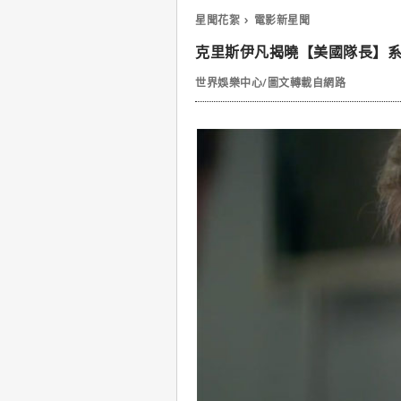
星聞花絮
電影新星聞
克里斯伊凡揭曉【美國隊長】
世界娛樂中心/圖文轉載自網路