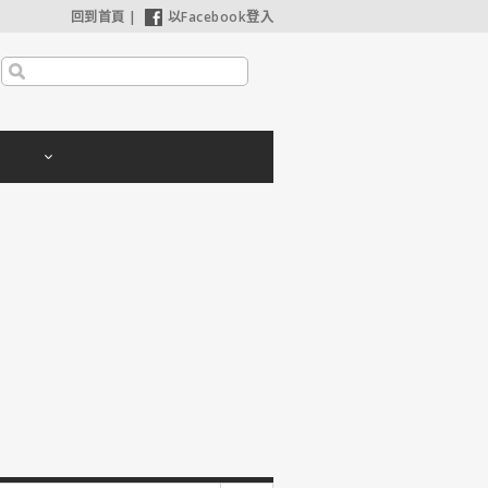
回到首頁
|
以Facebook登入
【奧德賽】配角也精采，扮演女巫瑟西的心情？珊曼莎莫頓：「感覺就像重生」
【哈利波特：神秘的魔法石】2