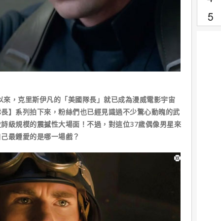
以來，克里斯伊凡的「美國隊長」就已成為漫威電影宇宙
隊長】系列拍下來，粉絲們也已經見識過不少驚心動魄的武
詩級規模的震撼性大場面！不過，對這位37歲偶像男星來
自己最鍾愛的是哪一場戲？