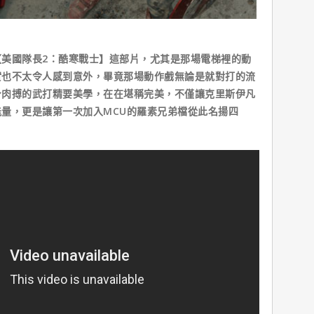
國隊長2：酷寒戰士】這部片，尤其是那場電梯裡的動
實也不太令人感到意外，畢竟那場動作戲無論是就對打的流
身肉搏的武打精要美學，在在堪稱完美，不僅讓克里斯伊凡
量，更是讓第一次加入MCU的羅素兄弟檔從此名揚四