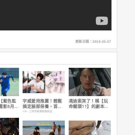
更新日期：2019-03-27
【藍色監
宇威愛用推薦！輕鬆
馮迪索哭了！稱【玩
電影8月火
搞定臉部保養，首購
命關頭11】的劇本是
只要$390
他十年來看過最佳！
PR・三得利健康網路商店