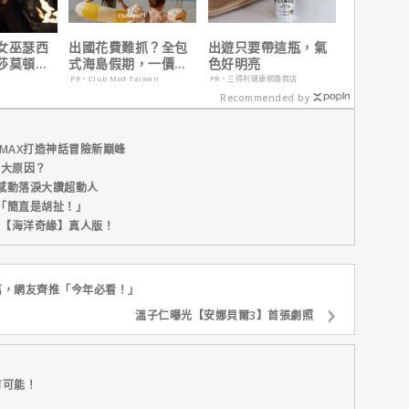
女巫瑟西
出國花費難抓？全包
出遊只要帶這瓶，氣
莎莫頓曝
式海島假期，一價搞
色好明亮
一年沒接
定食宿玩樂，省錢更
PR・Club Med Taiwan
PR・三得利健康網路商店
省心！
Recommended by
MAX打造神話冒險新巔峰
五大原因？
感動落淚大讚超動人
「簡直是胡扯！」
新片【海洋奇緣】真人版！
萬，網友齊推「今年必看！」
溫子仁曝光【安娜貝爾3】首張劇照
有可能！