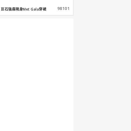
98101
巨石強森現身Met Gala穿裙
子...