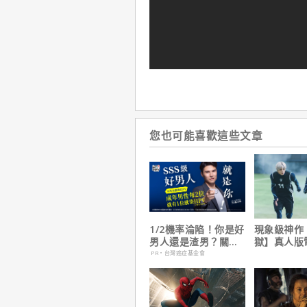
您也可能喜歡這些文章
1/2機率淪陷！你是好
現象級神作
男人還是渣男？關鍵
獄】真人版
在這
速登台
PR・台灣癌症基金會