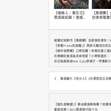
【蜘蛛人：重生日】
【奧德賽】
票房破紀錄！漫威總
扮演者珊曼
裁凱文費吉說感覺很
心聲，已經
讚！
戲！
諾蘭史詩鉅作【奧德賽】全新預告發布！I
【穿著Prada的惡魔2】票房大獲成功的
【綿羊偵探團】口碑狂飆！休傑克曼三度
社群網紅會成為未來明星？小勞勃道尼：
巨石強森現身Met Gala穿裙子，呼應
催淚國片【老大人】4天票房近五百
【復仇者聯盟5】將由誰接棒執導？他最
重新洗牌！MCU票房排行前十大