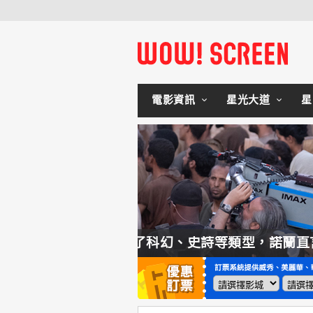
電影資訊
星光大道
星
型，諾蘭直言這種類型他拍不來！