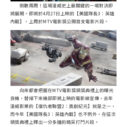
倒數兩周！這場漫威史上最關鍵的一場對決即
將展開。即將於4月27日上映的【美國隊長3：英雄
內戰】，上周於MTV電影獎公開首支電影片段。
向來都會把握在MTV電影獎頒獎典禮上的曝光
良機，替接下來幾部即將上映的電影做宣傳，去年
漫威影業的【復仇者聯盟2：奧創紀元】就是之一，
而今年【美國隊長3：英雄內戰】也不例外，在這次
頒獎典禮上釋出一分多鐘的精采打鬥片段。