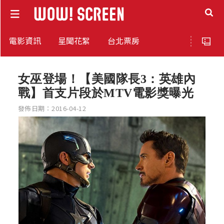
電影資訊
星聞花絮
台北票房
女巫登場！【美國隊長3：英雄內
戰】首支片段於MTV電影獎曝光
發佈日期：2016-04-12