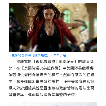
‧更多電影劇照【請點這裡】
‧本片介紹
接續電影【復仇者聯盟2:奧創紀元】的故事情
節，在【美國隊長3:英雄內戰】中美國隊長繼續帶
領著復仇者們保護世界的和平。然而在某次的任務
中，意外造成無辜生命的犧牲，使得美國隊長和鋼
鐵人對於超級英雄是否應該被政府管制的看法出現
嚴重歧異，進而導致復仇者聯盟的分裂。