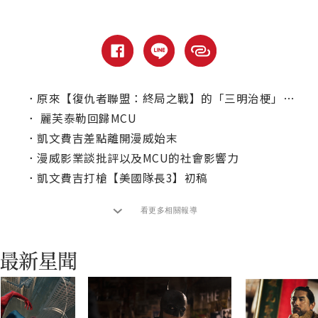
．
原來【復仇者聯盟：終局之戰】的「三明治梗」是這樣來的？
．
麗芙泰勒回歸MCU
．
凱文費吉差點離開漫威始末
．
漫威影業談批評以及MCU的社會影響力
．
凱文費吉打槍【美國隊長3】初稿
看更多相關報導