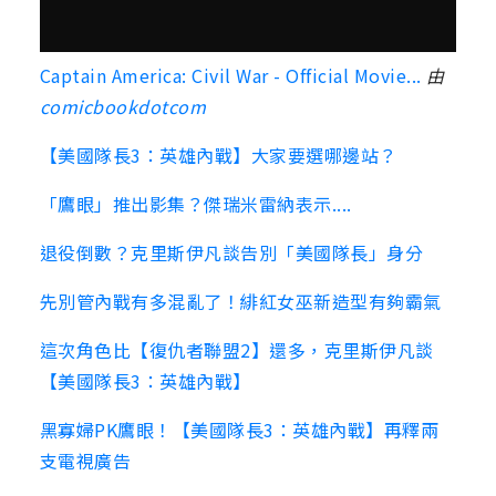
Captain America: Civil War - Official Movie...
由
comicbookdotcom
【美國隊長3：英雄內戰】大家要選哪邊站？
「鷹眼」推出影集？傑瑞米雷納表示....
退役倒數？克里斯伊凡談告別「美國隊長」身分
先別管內戰有多混亂了！緋紅女巫新造型有夠霸氣
這次角色比【復仇者聯盟2】還多，克里斯伊凡談
【美國隊長3：英雄內戰】
黑寡婦PK鷹眼！【美國隊長3：英雄內戰】再釋兩
支電視廣告