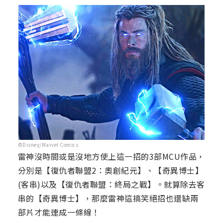
©Disney/Marvel Comics
雷神沒時間或是沒地方使上這一招的3部MCU作品，
分別是【復仇者聯盟2：奧創紀元】、【奇異博士】
(客串)以及【復仇者聯盟：終局之戰】。就算除去客
串的【奇異博士】，那麼雷神這搞笑絕招也還缺兩
部片才能連成一條線！