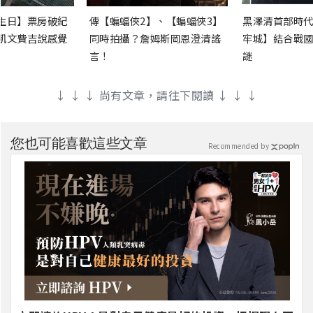
生日】票房破紀
傳【蝙蝠俠2】、【蝙蝠俠3】
黑澤清首部時代
凱文費吉說感覺
同時拍攝？詹姆斯岡恩澄清謠
牢城】結合戰國
言！
謎
↓ ↓ ↓ 尚有文章，請往下閱讀 ↓ ↓ ↓
您也可能喜歡這些文章
Recommended by