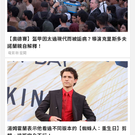
【奧德賽】盔甲因太過現代而被詬病？導演克里斯多夫
諾蘭親自解釋！
電影新星聞
湯姆霍蘭表示他看過不同版本的【蜘蛛人：重生日】剪