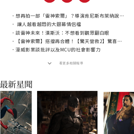
．
想再拍一部「雷神索爾」？導演肯尼斯布萊納說自己還有一大堆想法！
．
讓人越看越悶的大銀幕情侶檔
．
談雷神未來！漢斯沃：不想看到觀眾翻白眼
．
【雷神索爾】搭擋再合體！【驚天營救2】驚喜選角曝光
．
漫威影業談批評以及MCU的社會影響力
看更多相關報導