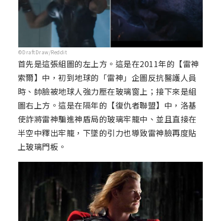
©DraftDraw/Reddit
首先是這張組圖的左上方。這是在2011年的【雷神
索爾】中，初到地球的「雷神」企圖反抗醫護人員
時、帥臉被地球人強力壓在玻璃窗上；接下來是組
圖右上方。這是在隔年的【復仇者聯盟】中，洛基
使詐將雷神騙進神盾局的玻璃牢籠中、並且直接在
半空中釋出牢籠，下墜的引力也導致雷神臉再度貼
上玻璃門板。