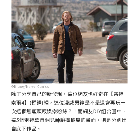
©Disney/Marvel Comics
除了分享自己的新發現，這位網友也好奇在【雷神
索爾4】(暫譯)裡，這位漫威男神是不是還會再玩一
次這個無厘頭哏娛樂粉絲？！而網友DIY組合圖中，
這5個雷神拿自個兒帥臉撞玻璃的畫面，則是分別出
自底下作品。