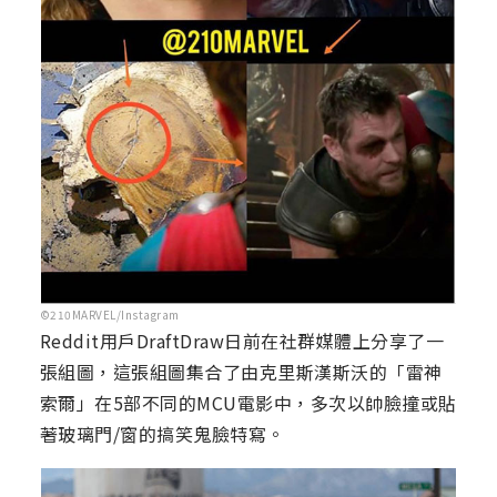
©210MARVEL/Instagram
Reddit用戶DraftDraw日前在社群媒體上分享了一
張組圖，這張組圖集合了由克里斯漢斯沃的「雷神
索爾」在5部不同的MCU電影中，多次以帥臉撞或貼
著玻璃門/窗的搞笑鬼臉特寫。