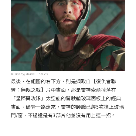
©Disney/Marvel Comics
最後，在組圖的右下方，則是擷取自【復仇者聯
盟：無限之戰】片中畫面，那是雷神索爾掉落在
「星際異攻隊」太空船的駕駛艙玻璃面板上的經典
畫面。儘管一路走來，雷神的帥臉已經5次撞上玻璃
門/窗，不過還是有3部片他並沒有用上這一招。