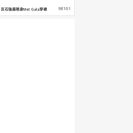
98101
巨石強森現身Met Gala穿裙
子...