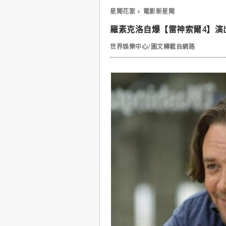
星聞花絮
電影新星聞
羅素克洛自爆【雷神索爾4】演
世界娛樂中心/圖文轉載自網路