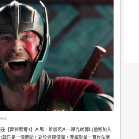
ics
在【雷神索爾4】片場，雖然照片一曝光就傳出他將加入
也就只是一個傳聞。對於這類傳聞，漫威影業一貫作法就