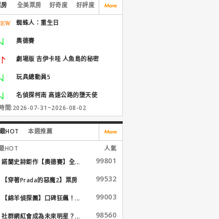
票房
全美票房
好奇度
好評度
蜘蛛人：重生日
奧德賽
劇場版 吉伊卡哇 人魚島的秘密
玩具總動員5
名偵探柯南 高速公路的墮天使
間:2026-07-31~2026-08-02
最HOT
本週推薦
最HOT
人氣
99801
諾蘭史詩鉅作【奧德賽】全...
99532
【穿著Prada的惡魔2】票房
大...
99003
【綿羊偵探團】口碑狂飆！...
98560
社群網紅會成為未來明星？...