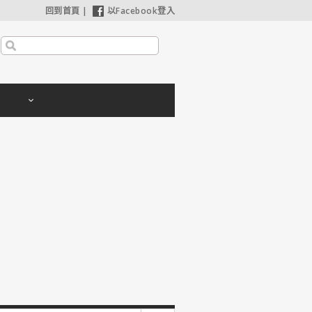
回到首頁
|
以Facebook登入
【奧德賽】配角也精采，扮演女巫瑟西的心情？珊曼莎莫頓：「感覺就像重生」