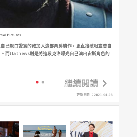
al Pictures
只自己親口證實的確加入這部票房續作，更直接破哏宣告自
而tlatnews則是將這段克洛曝光自己演出宙斯角色的
更新日期：2021-04-23