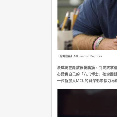
【絕對陰謀】©Universal Pictures
漫威現在應該很傷腦筋，到底該拿
心證實自己的「八爪博士」確定回
一位新加入MCU的資深影帝接力再