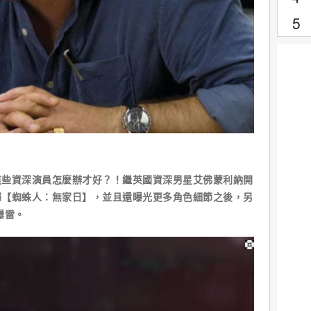
這些資深演員怎麼辦才好？！繼英國資深男星艾佛蒙利納開
歸【蜘蛛人：無家日】，並且還曝光更多角色細節之後，另
爆雷。