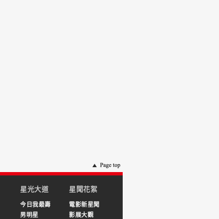
星光大道
星聞花絮
今日我最壽
電影新星聞
男明星
影展大觀