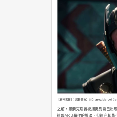
【雷神索爾3：諸神黃昏】©Disney/Marvel Com
之前，羅素克洛曾被捕捉到自己出現
這部MCU續作的說法，但這充其量