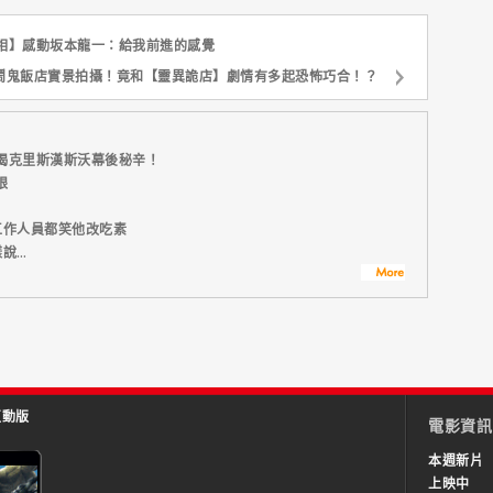
相】感動坂本龍一：給我前進的感覺
鬧鬼飯店實景拍攝！竟和【靈異詭店】劇情有多起恐怖巧合！？
揭克里斯漢斯沃幕後秘辛！
眼
工作人員都笑他改吃素
樣說…
互動版
電影資訊
本週新片
上映中