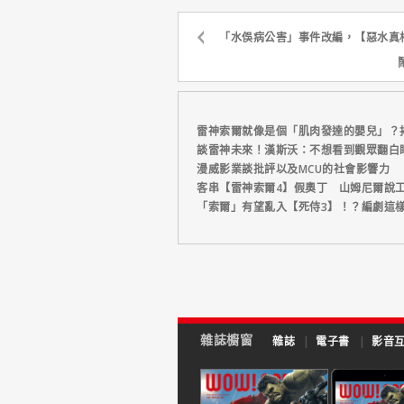
「水俁病公害」事件改編，【惡水真
雷神索爾就像是個「肌肉發達的嬰兒」？
談雷神未來！漢斯沃：不想看到觀眾翻白
漫威影業談批評以及MCU的社會影響力
客串【雷神索爾4】假奧丁 山姆尼爾說
「索爾」有望亂入【死侍3】！？編劇這
雜誌櫥窗
雜誌
|
電子書
|
影音