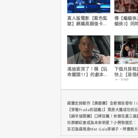
真人版電影【藍色監
傳【蝙蝠俠
獄】網羅高顏值卡司
蝠俠3】同
陣容
姆斯岡恩澄
馮迪索哭了！稱【玩
下個月房租
命關頭11】的劇本是
快上【易借
他十年來看過最佳！
鐘解決燃眉
PR・易借網
諾蘭史詩鉅作【奧德賽】全新預告發布！I
【穿著Prada的惡魔2】票房大獲成功的
【綿羊偵探團】口碑狂飆！休傑克曼三度
社群網紅會成為未來明星？小勞勃道尼：
巨石強森現身Met Gala穿裙子，呼應