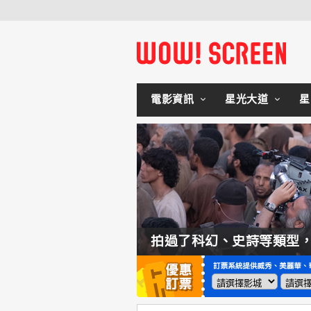
電影資訊
星光大道
星
如何交棒蜘蛛人？湯姆霍蘭：「我們有一個完整的計畫。」
拍過了科幻、史詩等類型，諾蘭