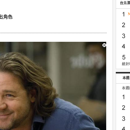
台北
出角色
統計時
本週
本週