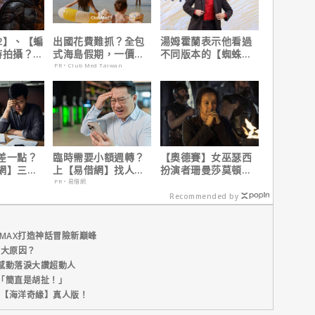
2】、【蝙
出國花費難抓？全包
湯姆霍蘭表示他看過
時拍攝？詹
式海島假期，一價搞
不同版本的【蜘蛛
清謠言！
定食宿玩樂，省錢更
人：重生日】剪輯，
PR・Club Med Taiwan
省心！
這版完全不行！
差一點？
臨時需要小額週轉？
【奧德賽】女巫瑟西
網】三分
上【易借網】找人
扮演者珊曼莎莫頓曝
之急
幫！資金快速到位
心聲，已經一年沒接
PR・易借網
戲！
Recommended by
MAX打造神話冒險新巔峰
五大原因？
感動落淚大讚超動人
「簡直是胡扯！」
新片【海洋奇緣】真人版！