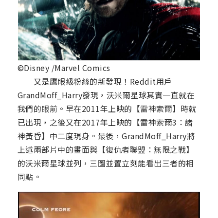
©Disney /Marvel Comics
又是鷹眼級粉絲的新發現！Reddit用戶
GrandMoff_Harry發現，沃米爾星球其實一直就在
我們的眼前。早在2011年上映的【雷神索爾】時就
已出現，之後又在2017年上映的【雷神索爾3：諸
神黃昏】中二度現身。最後，GrandMoff_Harry將
上述兩部片中的畫面與【復仇者聯盟：無限之戰】
的沃米爾星球並列，三圖並置立刻能看出三者的相
同點。