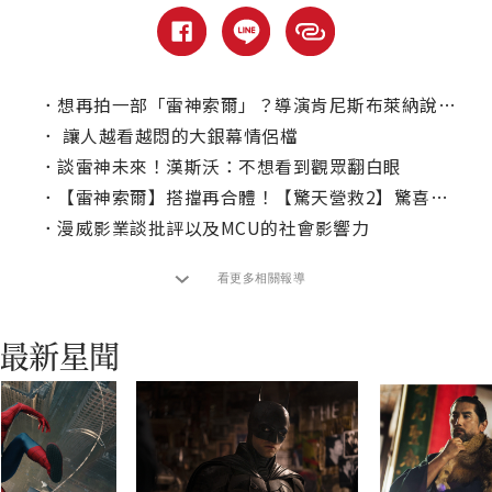
．
想再拍一部「雷神索爾」？導演肯尼斯布萊納說自己還有一大堆想法！
．
讓人越看越悶的大銀幕情侶檔
．
談雷神未來！漢斯沃：不想看到觀眾翻白眼
．
【雷神索爾】搭擋再合體！【驚天營救2】驚喜選角曝光
．
漫威影業談批評以及MCU的社會影響力
看更多相關報導