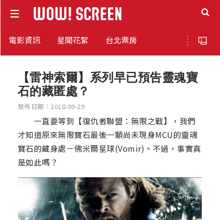
電影資訊
星聞花絮
台北票房
【雷神索爾】系列早已預告靈魂寶
石的藏匿處？
發佈日期：2018-09-29
一直要等到【復仇者聯盟：無限之戰】，我們
才知道原來無限寶石最後一顆尚未現身MCU的靈魂
寶石的藏身處－佛米爾星球(Vomir)。不過，事實真
是如此嗎？