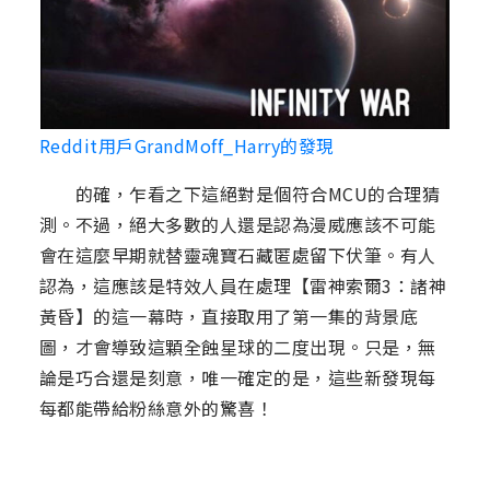
Reddit用戶GrandMoff_Harry的發現
的確，乍看之下這絕對是個符合MCU的合理猜
測。不過，絕大多數的人還是認為漫威應該不可能
會在這麼早期就替靈魂寶石藏匿處留下伏筆。有人
認為，這應該是特效人員在處理【雷神索爾3：諸神
黃昏】的這一幕時，直接取用了第一集的背景底
圖，才會導致這顆全蝕星球的二度出現。只是，無
論是巧合還是刻意，唯一確定的是，這些新發現每
每都能帶給粉絲意外的驚喜！