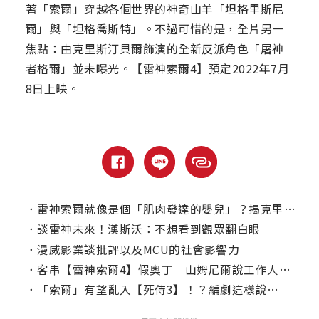
著「索爾」穿越各個世界的神奇山羊「坦格里斯尼
爾」與「坦格喬斯特」。不過可惜的是，全片另一
焦點：由克里斯汀貝爾飾演的全新反派角色「屠神
者格爾」並未曝光。【雷神索爾4】預定2022年7月
8日上映。
．
雷神索爾就像是個「肌肉發達的嬰兒」？揭克里斯漢斯沃幕後秘辛！
．
談雷神未來！漢斯沃：不想看到觀眾翻白眼
．
漫威影業談批評以及MCU的社會影響力
．
客串【雷神索爾4】假奧丁 山姆尼爾說工作人員都笑他改吃素
．
「索爾」有望亂入【死侍3】！？編劇這樣說…