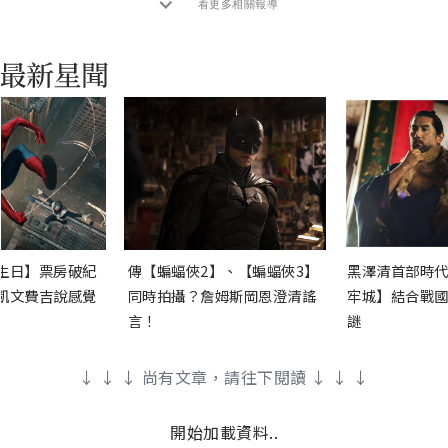
看更多相關報導
生日】票房破紀
傳【蝙蝠俠2】、【蝙蝠俠3】
黑澤清首部時代
凱文費吉說感覺
同時拍攝？詹姆斯岡恩澄清謠
牢城】結合戰國
言！
謎
↓ ↓ ↓ 尚有文章，請往下閱讀 ↓ ↓ ↓
開始加載資料..