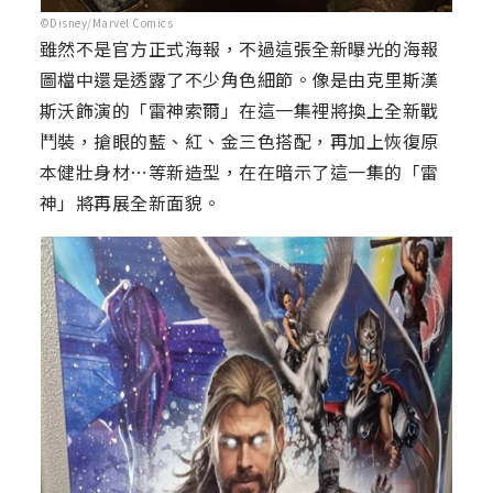
©Disney/Marvel Comics
雖然不是官方正式海報，不過這張全新曝光的海報
圖檔中還是透露了不少角色細節。像是由克里斯漢
斯沃飾演的「雷神索爾」在這一集裡將換上全新戰
鬥裝，搶眼的藍、紅、金三色搭配，再加上恢復原
本健壯身材⋯等新造型，在在暗示了這一集的「雷
神」將再展全新面貌。