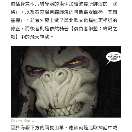
包括身兼本片編導演的塔伊加維迪提所飾演的「寇
格」，以及泰莎湯普森飾演的阿斯嘉女戰神「瓦爾
基麗」。前者外觀上做了與北歐文化描述更相近的
修正，而後者則是依然騎著【復仇者聯盟：終局之
戰】中的飛天神駒。
©Marvel Comics
至於海報下方的兩隻山羊，應該就是北歐神話中載