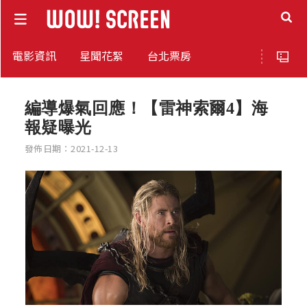
電影資訊
星聞花絮
台北票房
編導爆氣回應！【雷神索爾4】海
報疑曝光
發佈日期：2021-12-13