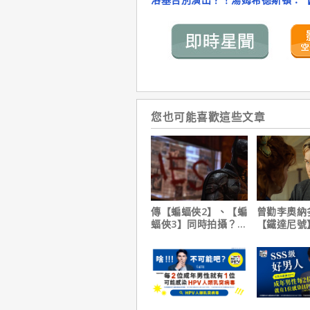
您也可能喜歡這些文章
傳【蝙蝠俠2】、【蝙
曾勸李奧納
蝠俠3】同時拍攝？詹
【鐵達尼號
姆斯岡恩澄清謠言！
說：「沒人
是誰」