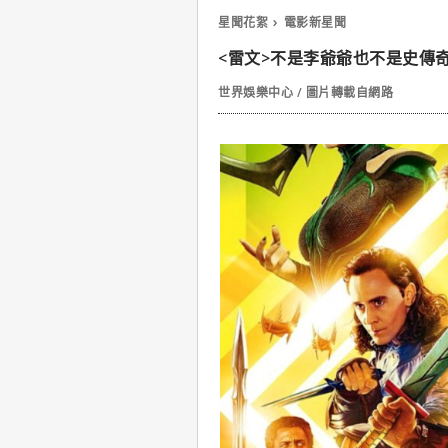
星聞花絮
電影新星聞
<雷文>不是李爺爺也不是史傳
世界娛樂中心 / 圖片轉載自網路