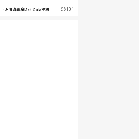
98101
巨石強森現身Met Gala穿裙
子...