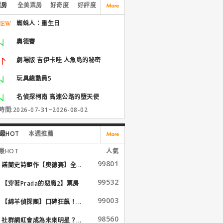
票房
全美票房
好奇度
好評度
蜘蛛人：重生日
奧德賽
劇場版 吉伊卡哇 人魚島的秘密
玩具總動員5
名偵探柯南 高速公路的墮天使
間:2026-07-31~2026-08-02
最HOT
本週推薦
最HOT
人氣
99801
諾蘭史詩鉅作【奧德賽】全...
99532
【穿著Prada的惡魔2】票房
大...
99003
【綿羊偵探團】口碑狂飆！...
98560
社群網紅會成為未來明星？...