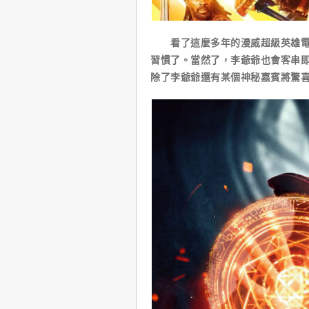
看了這麼多年的漫威超級英雄電影
習慣了。當然了，李爺爺也會客串即
除了李爺爺還有某個神秘嘉賓將驚