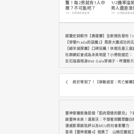
驚！每2男就有1人中
1/2機率淪
標？不可能吧？
男人還是渣
在這
PR・台灣癌症基金會
PR・台灣癌症基金
諾蘭史詩鉅作【奧德賽】全新預告發布！I
【穿著Prada的惡魔2】票房大獲成功的
【綿羊偵探團】口碑狂飆！休傑克曼三度
社群網紅會成為未來明星？小勞勃道尼：
巨石強森現身Met Gala穿裙子，呼應
終於等到了！【移動迷宮：死亡解藥
雷神索爾就像是個「肌肉發達的嬰兒」？
談雷神未來！漢斯沃：不想看到觀眾翻白
漫威影業談批評以及MCU的社會影響力
客串【雷神索爾4】假奧丁 山姆尼爾說