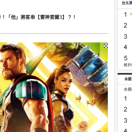
台北
奇！「他」將客串【雷神索爾3】？！
統計時
本週
本週