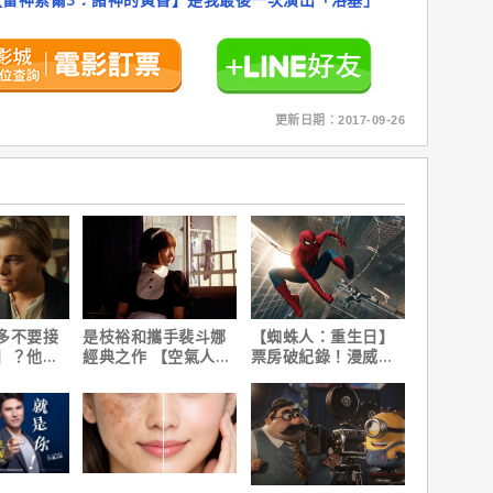
更新日期：2017-09-26
多不要接
是枝裕和攜手裴斗娜
【蜘蛛人：重生日】
】？他
經典之作 【空氣人
票房破紀錄！漫威總
在乎船上
形】六月重返大銀幕
裁凱文費吉說感覺很
讚！