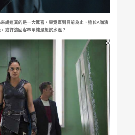
說這真的是一大驚喜，畢竟直到目前為止，這位A咖演
邊，或許這回客串單純是想試水溫？