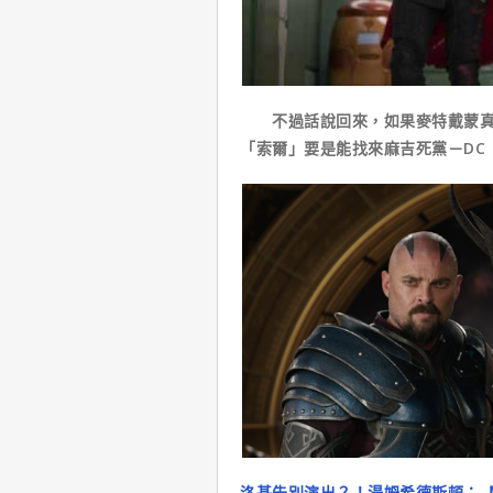
不過話說回來，如果麥特戴蒙真的
「索爾」要是能找來麻吉死黨－DC
洛基告別演出？！湯姆希德斯頓：【