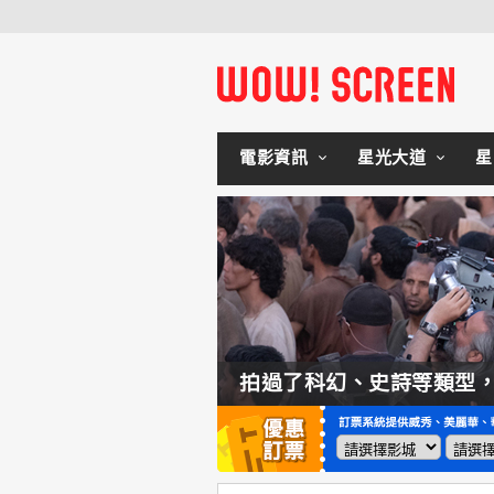
電影資訊
星光大道
星
如何交棒蜘蛛人？湯姆霍蘭：「我們有一個完整的計畫。」
拍過了科幻、史詩等類型