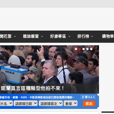
Close
聞花絮
雜誌櫥窗
好康專區
排行榜
購物車
，諾蘭直言這種類型他拍不來！