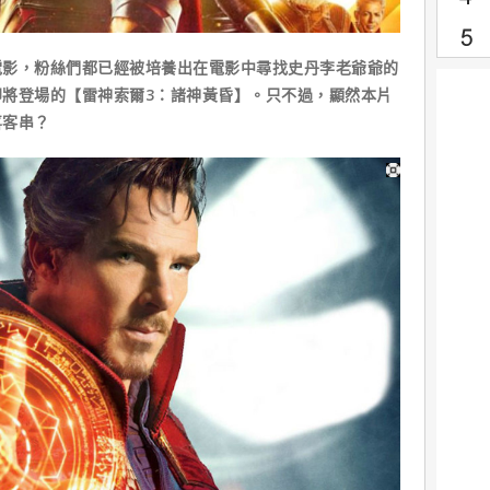
，粉絲們都已經被培養出在電影中尋找史丹李老爺爺的
將登場的【雷神索爾3：諸神黃昏】。只不過，顯然本片
喜客串？