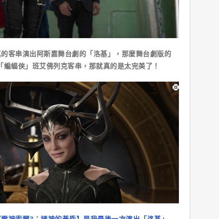
客串演出阿斯嘉舞台劇的「洛基」，那麼舞台劇版的
「蝙蝠俠」班艾佛列克客串，那就真的是太完美了！
雷神索爾3：諸神的黃昏】是我最後一次演出「洛基」