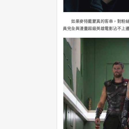
如果麥特戴蒙真的客串，對粉絲來
員完全與漫畫超級英雄電影沾不上