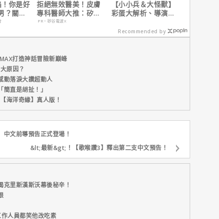
陷！你是好
拒絕無效醫美！皮膚
【小小兵＆大怪獸】
男？關鍵
專科醫師大推：矽谷
彩蛋大解析、導演皮
電波 X 讓肌膚由內而
耶考芬解密10個電影
會
PR・矽谷電波X
外更強韌
梗！
Recommended by
MAX打造神話冒險新巔峰
五大原因？
感動落淚大讚超動人
「簡直是胡扯！」
新片【海洋奇緣】真人版！
】中文前導預告正式登場！
&lt;最新&gt;！【歌喉讚3】釋出第二支中文預告！
揭克里斯漢斯沃幕後秘辛！
眼
工作人員都笑他改吃素