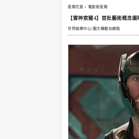
星聞花絮
電影新星聞
【雷神索爾4】首批藝術概念圖
世界娛樂中心/圖文轉載自網路