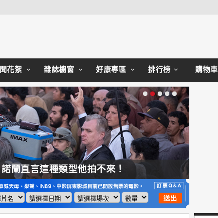
Close
聞花絮
雜誌櫥窗
好康專區
排行榜
購物車
，諾蘭直言這種類型他拍不來！