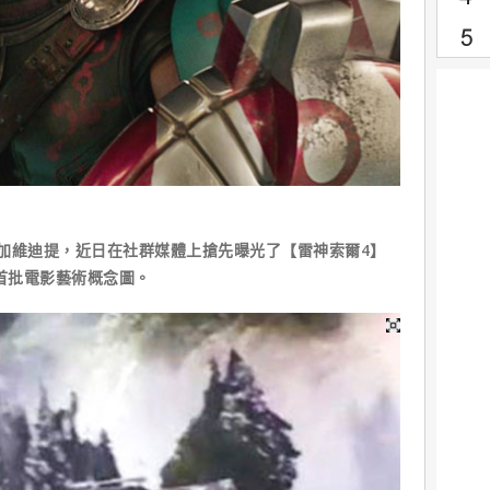
加維迪提，近日在社群媒體上搶先曝光了【雷神索爾4】
er）的首批電影藝術概念圖。