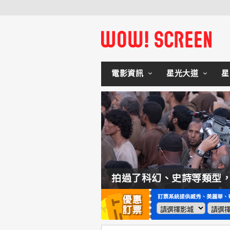
電影資訊
星光大道
星
如何交棒蜘蛛人？湯姆霍蘭：「我們有一個完整的計畫。」
拍過了科幻、史詩等類型