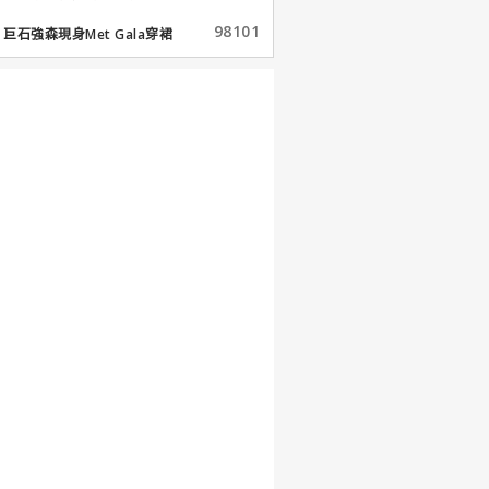
98101
巨石強森現身Met Gala穿裙
子...