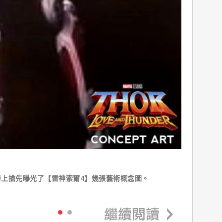
上搶先曝光了【雷神索爾4】幾張藝術概念圖。