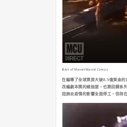
©Art of Marvel/Marvel Comics
在編導了全球票房大破8.5億美金
改編劇本獎的維迪提，也將回歸系
冠肺炎疫情的影響全面停工，但待