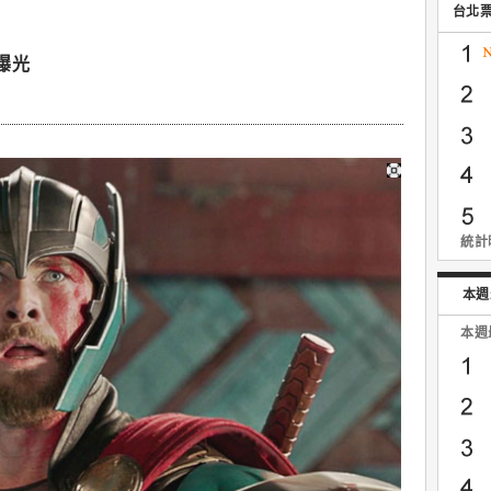
台北
曝光
統計時
本週
本週