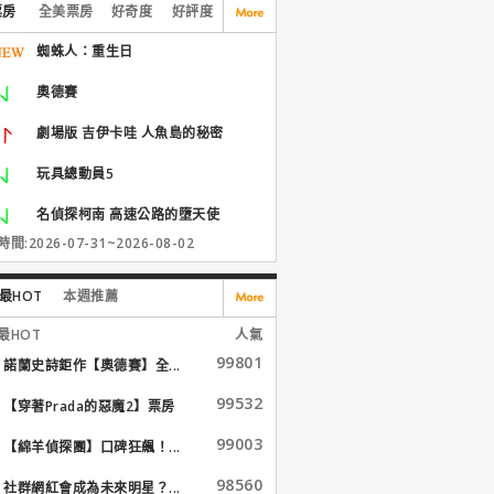
票房
全美票房
好奇度
好評度
蜘蛛人：重生日
奧德賽
劇場版 吉伊卡哇 人魚島的秘密
玩具總動員5
名偵探柯南 高速公路的墮天使
間:2026-07-31~2026-08-02
最HOT
本週推薦
最HOT
人氣
99801
諾蘭史詩鉅作【奧德賽】全...
99532
【穿著Prada的惡魔2】票房
大...
99003
【綿羊偵探團】口碑狂飆！...
98560
社群網紅會成為未來明星？...