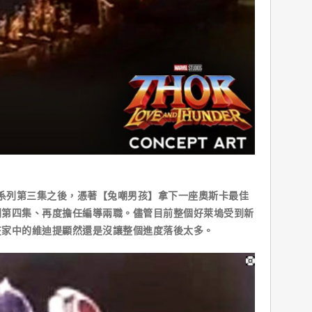
的系列第三集之後，憑著【兔嘲男孩】拿下一座奧斯卡最佳
列第四集、再度擔任編導兩職。儘管目前整個好萊塢受到新
在家中的維迪提顯然還是沒讓整個進度落後太多。