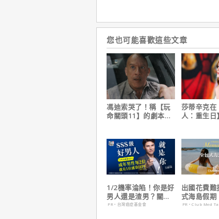
您也可能喜歡這些文章
馮迪索哭了！稱【玩
莎蒂辛克在
命關頭11】的劇本是
人：重生日
他十年來看過最佳！
角色，如何
下伏筆？
1/2機率淪陷！你是好
出國花費難
男人還是渣男？關鍵
式海島假期
在這
定食宿玩樂
PR・台灣癌症基金會
PR・Club Med T
省心！