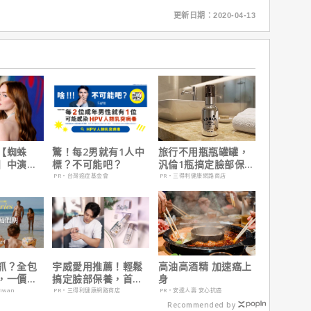
更新日期：2020-04-13
【蜘蛛
驚！每2男就有1人中
旅行不用瓶瓶罐罐，
】中演的
標？不可能吧？
汎倫1瓶搞定臉部保
為MCU埋
養！
PR・台灣癌症基金會
PR・三得利健康網路商店
抓？全包
宇威愛用推薦！輕鬆
高油高酒精 加速癌上
，一價搞
搞定臉部保養，首購
身
，省錢更
只要$390
aiwan
PR・三得利健康網路商店
PR・安達人壽 安心抗癌
Recommended by