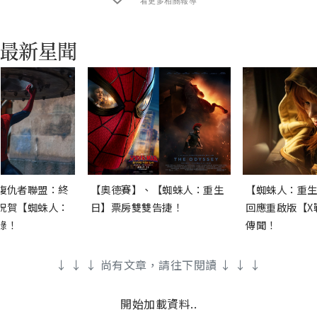
看更多相關報導
復仇者聯盟：終
【奧德賽】、【蜘蛛人：重生
【蜘蛛人：重生
祝賀【蜘蛛人：
日】票房雙雙告捷！
回應重啟版【X
錄！
傳聞！
↓ ↓ ↓ 尚有文章，請往下閱讀 ↓ ↓ ↓
開始加載資料..