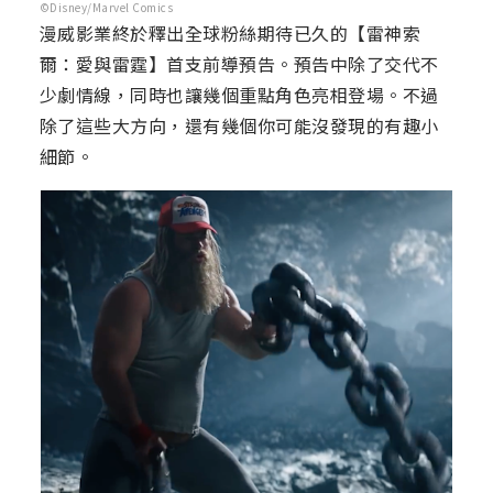
©Disney/Marvel Comics
漫威影業終於釋出全球粉絲期待已久的【雷神索
爾：愛與雷霆】首支前導預告。預告中除了交代不
少劇情線，同時也讓幾個重點角色亮相登場。不過
除了這些大方向，還有幾個你可能沒發現的有趣小
細節。