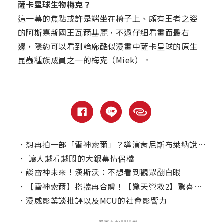
薩卡星球生物梅克？
這一幕的焦點或許是端坐在椅子上、頗有王者之姿
的阿斯嘉新國王瓦爾基麗，不過仔細看畫面最右
邊，隱約可以看到輪廓酷似漫畫中薩卡星球的原生
昆蟲種族成員之一的梅克（Miek）。
．
想再拍一部「雷神索爾」？導演肯尼斯布萊納說自己還有一大堆想法！
．
讓人越看越悶的大銀幕情侶檔
．
談雷神未來！漢斯沃：不想看到觀眾翻白眼
．
【雷神索爾】搭擋再合體！【驚天營救2】驚喜選角曝光
．
漫威影業談批評以及MCU的社會影響力