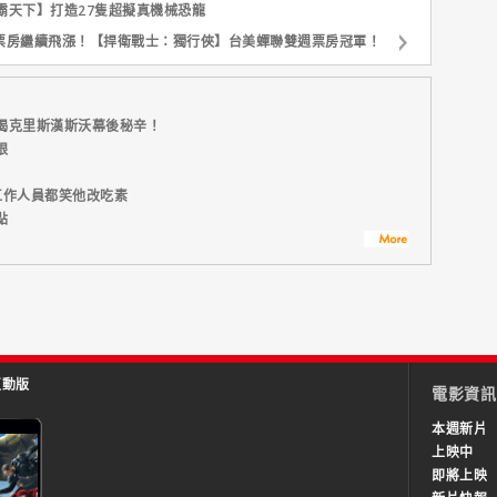
霸天下】打造27隻超擬真機械恐龍
票房繼續飛漲！【捍衛戰士：獨行俠】台美蟬聯雙週票房冠軍！
揭克里斯漢斯沃幕後秘辛！
眼
工作人員都笑他改吃素
點
互動版
電影資訊
本週新片
上映中
即將上映