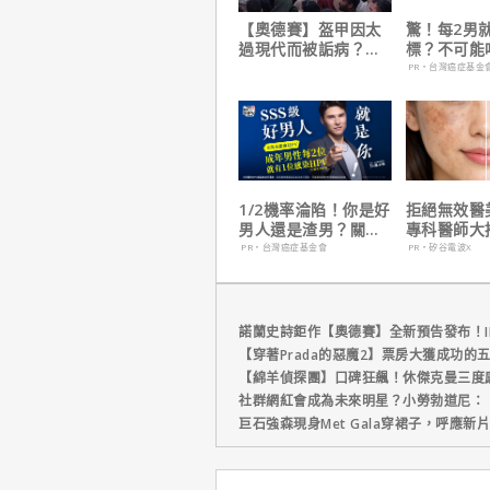
【奧德賽】盔甲因太
驚！每2男
過現代而被詬病？導
標？不可能
演克里斯多夫諾蘭親
PR・台灣癌症基金
自解釋！
1/2機率淪陷！你是好
拒絕無效醫
男人還是渣男？關鍵
專科醫師大
在這
電波 X 讓
PR・台灣癌症基金會
PR・矽谷電波X
外更強韌
諾蘭史詩鉅作【奧德賽】全新預告發布！I
【穿著Prada的惡魔2】票房大獲成功的
【綿羊偵探團】口碑狂飆！休傑克曼三度
社群網紅會成為未來明星？小勞勃道尼：
巨石強森現身Met Gala穿裙子，呼應