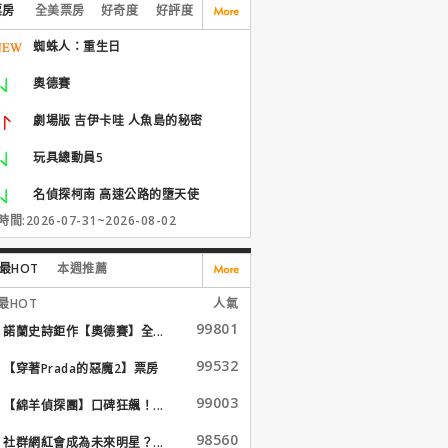
票房
全美票房
好奇度
好評度
蜘蛛人：重生日
奧德賽
劇場版 吉伊卡哇 人魚島的秘密
玩具總動員5
名偵探柯南 高速公路的墮天使
間:2026-07-31~2026-08-02
最HOT
本週推薦
最HOT
人氣
99801
諾蘭史詩鉅作【奧德賽】全...
99532
【穿著Prada的惡魔2】票房
大...
99003
【綿羊偵探團】口碑狂飆！...
98560
社群網紅會成為未來明星？...