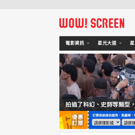
電影資訊
星光大道
星
如何交棒蜘蛛人？湯姆霍蘭：「我們有一個完整的計畫。」
拍過了科幻、史詩等類型