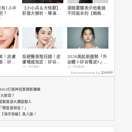
就有1人中
【小小兵＆大怪獸】
湯姆霍蘭表示他看過
吧？
彩蛋大解析、導演皮
不同版本的【蜘蛛
耶考芬解密10個電影
人：重生日】剪輯，
會
梗！
這版完全不行！
美！皮膚
拒絕醫美冤枉錢！皮
2026美肌新趨勢「外
推：矽谷
膚權威指定：矽谷電
泌體＋矽谷電波X」聯
肌膚由內而
波 X 由內而外養出逆
手，開啟高階養膚新
PR・矽谷電波X
PR・矽谷電波X
齡好膚質
世代
Recommended by
MAX打造神話冒險新巔峰
五大原因？
感動落淚大讚超動人
「簡直是胡扯！」
新片【海洋奇緣】真人版！