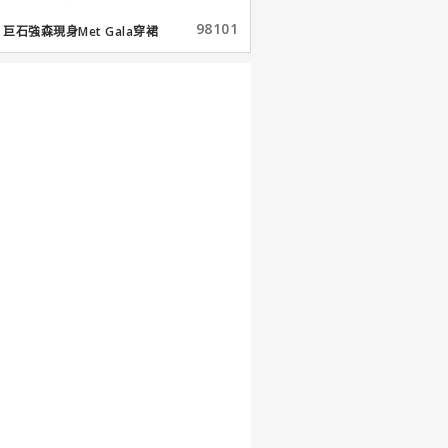
98101
巨石強森現身Met Gala穿裙
子...