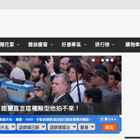
Close
聞花絮
雜誌櫥窗
好康專區
排行榜
購物車
，諾蘭直言這種類型他拍不來！