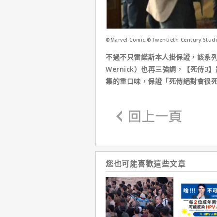
©Marvel Comic,©Twentieth Century Stud
不過不只雷諾斯本人掛保證，該系列編劇
Wernick）也再三強調，【死侍
集的重口味，保證「死侍絕對會很
您也可能喜歡這些文章