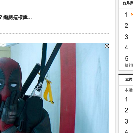
台北
？編劇這樣說…
統計時
本週
本週