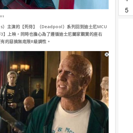
ios
lds）主演的【死侍】（Deadpool）系列回到迪士尼MCU
3】上映，同時也擔心為了遵循迪士尼闔家觀賞的座右
有的惡搞無底限R級調性。