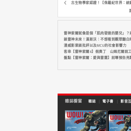
古生物學家認證！【侏羅紀世界：統
雷神索爾就像是個「肌肉發達的嬰兒」？
談雷神未來！漢斯沃：不想看到觀眾翻白
漫威影業談批評以及MCU的社會影響力
客串【雷神索爾4】假奧丁 山姆尼爾說
盤點【雷神索爾：愛與雷霆】前導預告亮
雜誌櫥窗
雜誌
|
電子書
|
影音