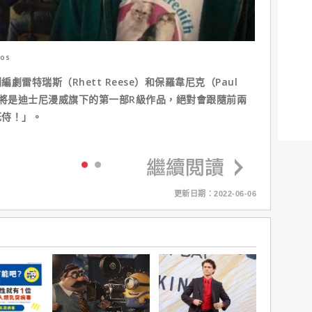
ios
雷特瑞斯（Rhett Reese）和保羅韋尼克（Paul
3】將是迪士尼漫威旗下的第一部R級作品，絕對會跟隨前兩
死侍！」。
更新日期：2022-06-06