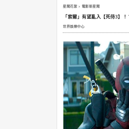
星聞花絮
電影新星聞
「索爾」有望亂入【死侍3】！
世界娛樂中心