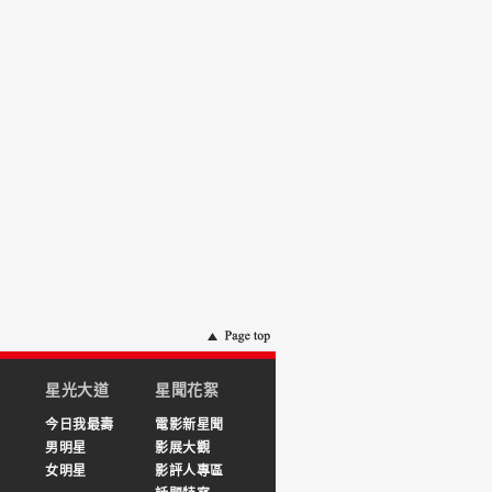
星光大道
星聞花絮
今日我最壽
電影新星聞
男明星
影展大觀
女明星
影評人專區