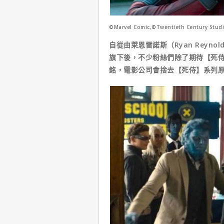
©Marvel Comic,©Twentieth Century Stud
自從由萊恩雷諾斯（Ryan Reyno
旗下後，不少粉絲們除了期待【死侍
銘，電影公司會捨去【死侍】系列原