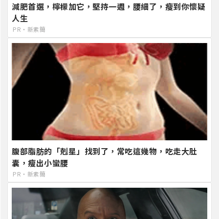
減肥首選，檸檬加它，堅持一週，腰細了，瘦到你懷疑
人生
PR・新素簡
腹部脂肪的「剋星」找到了，常吃這幾物，吃走大肚
囊，瘦出小蠻腰
PR・新素簡