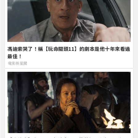
馮迪索哭了！稱【玩命關頭11】的劇本是他十年來看過
最佳！
電影新星聞