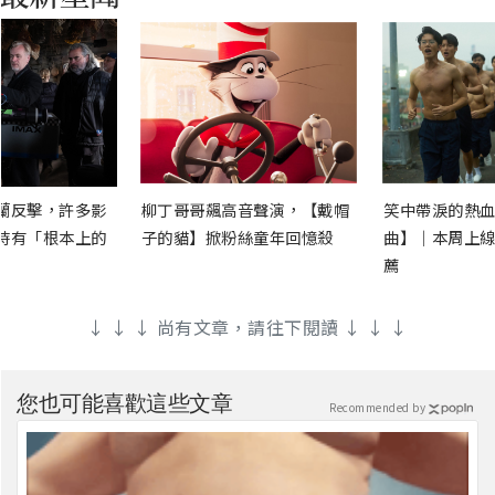
蘭反擊，許多影
柳丁哥哥飆高音聲演，【戴帽
笑中帶淚的熱血
時有「根本上的
子的貓】掀粉絲童年回憶殺
曲】｜本周上線
薦
↓ ↓ ↓ 尚有文章，請往下閱讀 ↓ ↓ ↓
您也可能喜歡這些文章
Recommended by