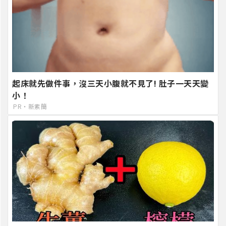
起床就先做件事，沒三天小腹就不見了! 肚子一天天變
小！
PR・新素簡