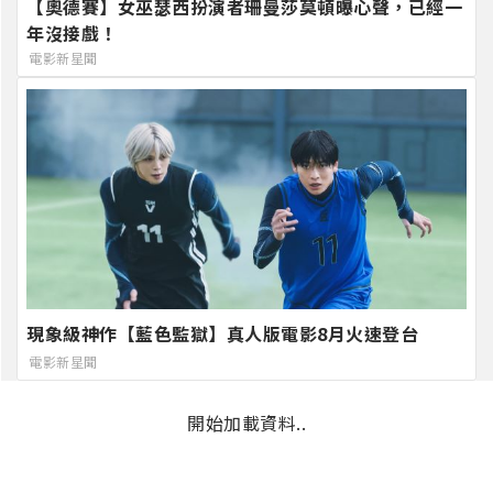
【奧德賽】女巫瑟西扮演者珊曼莎莫頓曝心聲，已經一
年沒接戲！
電影新星聞
現象級神作【藍色監獄】真人版電影8月火速登台
電影新星聞
開始加載資料..