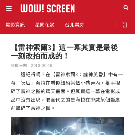
電影資訊
星聞花絮
台北票房
【雷神索爾3】這一幕其實是最後
一刻改拍而成的！
發佈日期：2018-03-08
還記得嗎？在【雷神索爾3：諸神黃昏】中有一
幕「冥后」海拉在看似紐約某個小巷弄內，隻手捏
碎了雷神之槌的驚天畫面。但其實這一幕在電影成
品中沒有出現，取而代之的是海拉在挪威某個斷崖
前擊碎了雷神之槌。