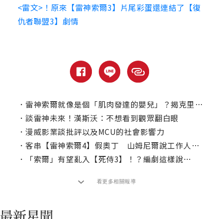
<雷文>！原來【雷神索爾3】片尾彩蛋還連結了【復
仇者聯盟3】劇情
．
雷神索爾就像是個「肌肉發達的嬰兒」？揭克里斯漢斯沃幕後秘辛！
．
談雷神未來！漢斯沃：不想看到觀眾翻白眼
．
漫威影業談批評以及MCU的社會影響力
．
客串【雷神索爾4】假奧丁 山姆尼爾說工作人員都笑他改吃素
．
「索爾」有望亂入【死侍3】！？編劇這樣說…
看更多相關報導