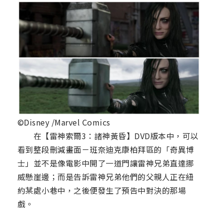
©Disney /Marvel Comics
在【雷神索爾3：諸神黃昏】DVD版本中，可以
看到整段刪減畫面－班奈迪克康柏拜區的「奇異博
士」並不是像電影中開了一道門讓雷神兄弟直達挪
威懸崖邊；而是告訴雷神兄弟他們的父親人正在紐
約某處小巷中，之後便發生了預告中對決的那場
戲。