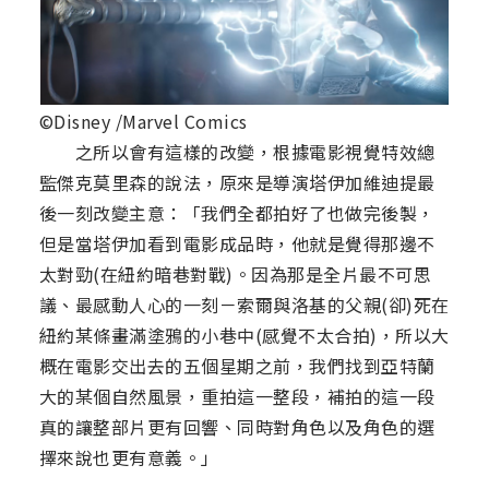
©Disney /Marvel Comics
之所以會有這樣的改變，根據電影視覺特效總
監傑克莫里森的說法，原來是導演塔伊加維迪提最
後一刻改變主意：「我們全都拍好了也做完後製，
但是當塔伊加看到電影成品時，他就是覺得那邊不
太對勁(在紐約暗巷對戰)。因為那是全片最不可思
議、最感動人心的一刻－索爾與洛基的父親(卻)死在
紐約某條畫滿塗鴉的小巷中(感覺不太合拍)，所以大
概在電影交出去的五個星期之前，我們找到亞特蘭
大的某個自然風景，重拍這一整段，補拍的這一段
真的讓整部片更有回響、同時對角色以及角色的選
擇來說也更有意義。」